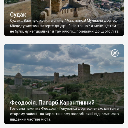
Судак
Судак... Вже чую крики в спину: "Ааа, попса! Муляжна фортеця!
Місце,туристами затерте до дір!..." Но то шо? А мене ще там
не було, ну не "дірявив" я там нічого... принаймні до цього літа.
Феодосія. Пагорб Карантинний
Головна памятка Феодосії - Генуезька фортеця знаходиться в
старому районі - на Карантинному пагорбі, який підноситься в
південній частині міста.