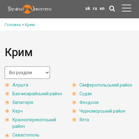
uk
ru
en
Головна
>
Крим
Крим
Алушта
Сімферопольський район
Бахчисарайський район
Судак
Євпаторія
Феодосія
Керч
Чорноморський район
Красноперекопський
Ялта
район
Севастополь