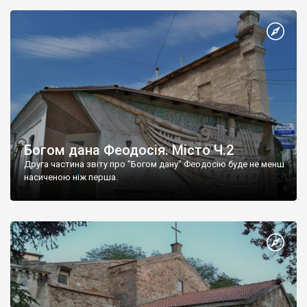
Богом дана Феодосія. Місто Ч.2
Друга частина звіту про "Богом дану" Феодосію буде не менш
насиченою ніж перша.