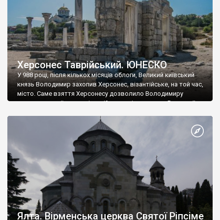
Херсонес Таврійський. ЮНЕСКО
У 988 році, після кількох місяців облоги, Великий київський
князь Володимир захопив Херсонес, візантійське, на той час,
місто. Саме взяття Херсонесу дозволило Володимиру
диктувати свої умови візантійському імператору Василю ІІ, та
одружитися з його дочкою Ганною. Цього ж року, в
Херсонесі Володимир-язичник, став Василем-християнином.
А потім було Хрещення Русі. На честь Херсонесу Таврійського
названо місто […]
Ялта. Вірменська церква Святої Ріпсіме