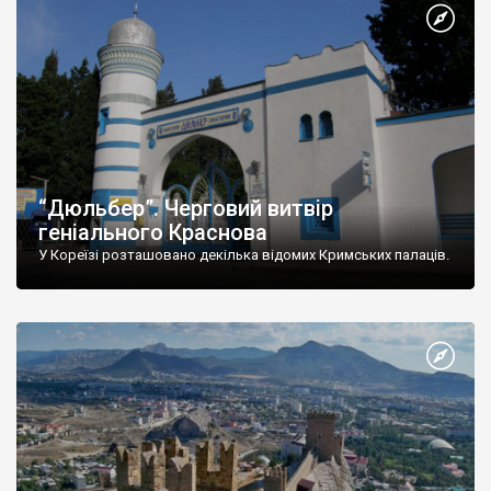
“Дюльбер”. Черговий витвір
геніального Краснова
У Кореїзі розташовано декілька відомих Кримських палаців.