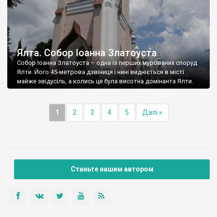
Ялта. Собор Іоанна Златоуста
Собор Іоанна Златоуста – одна із перших мурованих споруд
Ялти. Його 45-метрова дзвіниця і нині видніється в місті
майже звідусіль, а колись це була висотна домінанта Ялти.
1
2
3
4
5
Далі »
Станьте нашим автором