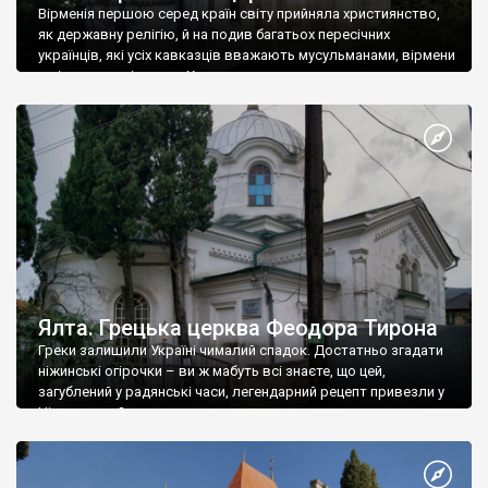
Вірменія першою серед країн світу прийняла християнство,
як державну релігію, й на подив багатьох пересічних
українців, які усіх кавказців вважають мусульманами, вірмени
є відданими вірянами Христа
Ялта. Грецька церква Феодора Тирона
Греки залишили Україні чималий спадок. Достатньо згадати
ніжинські огірочки – ви ж мабуть всі знаєте, що цей,
загублений у радянські часи, легендарний рецепт привезли у
Ніжин греки?