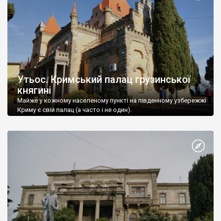
Утьос. Кримський палац грузинської
княгині
Майже у кожному населеному пункті на південному узбережжі
Криму є свій палац (а часто і не один).