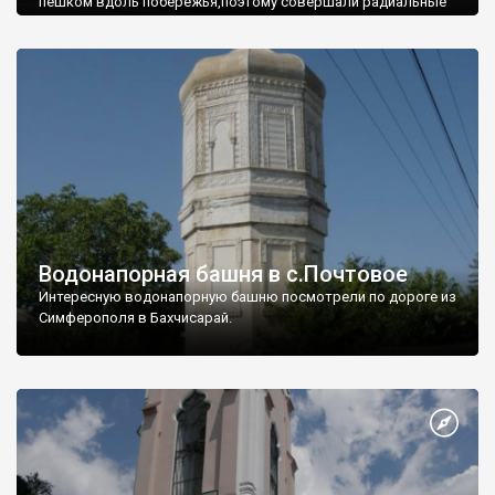
пешком вдоль побережья,поэтому совершали радиальные
вылазки из Оленевки.
Водонапорная башня в с.Почтовое
Интересную водонапорную башню посмотрели по дороге из
Симферополя в Бахчисарай.