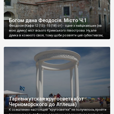
Богом дана Феодосія. Місто Ч.1
Феодосія (Кафа-12 (13) -15 (18) ст) - одне з найцікавіших (на
мою думку) міст всього Кримського півострова .Ну,але
думка в кожного своя, тому щоби розвіяти цей субєктивізм,
запрошую відвідати це
Тарханкутская кругосветка(от
Черноморского до Атлеша)
К сожалению настоящей "кругосветки" не получилось,пройти