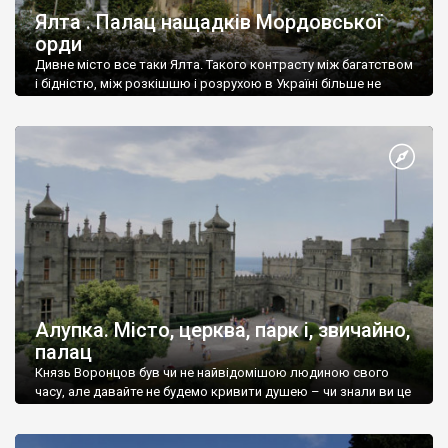
Ялта . Палац нащадків Мордовської
орди
Дивне місто все таки Ялта. Такого контрасту між багатством
і бідністю, між розкішшю і розрухою в Україні більше не
знайдеш.
Алупка. Місто, церква, парк і, звичайно,
палац
Князь Воронцов був чи не найвідомішою людиною свого
часу, але давайте не будемо кривити душею – чи знали ви це
прізвище до відвідин Алупки? Мабуть все таки ні.