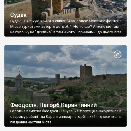
Судак
Судак... Вже чую крики в спину: "Ааа, попса! Муляжна фортеця!
Місце,туристами затерте до дір!..." Но то шо? А мене ще там
не було, ну не "дірявив" я там нічого... принаймні до цього літа.
Феодосія. Пагорб Карантинний
Головна памятка Феодосії - Генуезька фортеця знаходиться в
старому районі - на Карантинному пагорбі, який підноситься в
південній частині міста.