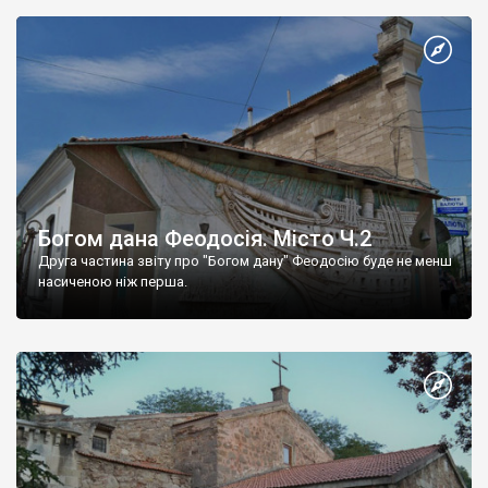
Богом дана Феодосія. Місто Ч.2
Друга частина звіту про "Богом дану" Феодосію буде не менш
насиченою ніж перша.