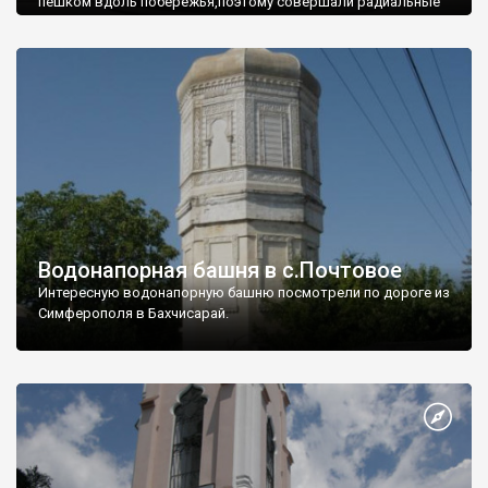
пешком вдоль побережья,поэтому совершали радиальные
вылазки из Оленевки.
Водонапорная башня в с.Почтовое
Интересную водонапорную башню посмотрели по дороге из
Симферополя в Бахчисарай.