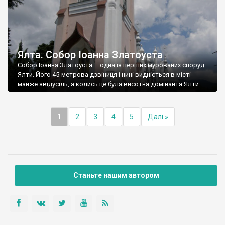
Ялта. Собор Іоанна Златоуста
Собор Іоанна Златоуста – одна із перших мурованих споруд
Ялти. Його 45-метрова дзвіниця і нині видніється в місті
майже звідусіль, а колись це була висотна домінанта Ялти.
1
2
3
4
5
Далі »
Станьте нашим автором