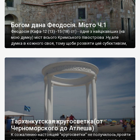
Богом дана Феодосія. Місто Ч.1
Феодосія (Кафа-12 (13) -15 (18) ст) - одне з найцікавіших (на
мою думку) міст всього Кримського півострова .Ну,але
думка в кожного своя, тому щоби розвіяти цей субєктивізм,
запрошую відвідати це
Тарханкутская кругосветка(от
Черноморского до Атлеша)
К сожалению настоящей "кругосветки" не получилось,пройти