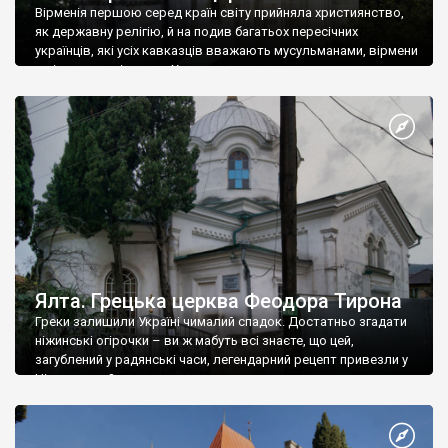
Вірменія першою серед країн світу прийняла християнство,
як державну релігію, й на подив багатьох пересічних
українців, які усіх кавказців вважають мусульманами, вірмени
є відданими вірянами Христа
Ялта. Грецька церква Феодора Тирона
Греки залишили Україні чималий спадок. Достатньо згадати
ніжинські огірочки – ви ж мабуть всі знаєте, що цей,
загублений у радянські часи, легендарний рецепт привезли у
Ніжин греки?