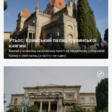
Утьос. Кримський палац грузинської
княгині
Майже у кожному населеному пункті на південному узбережжі
Криму є свій палац (а часто і не один).