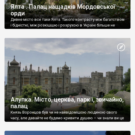
Ялта . Палац нащадків Мордовської
орди
Дивне місто все таки Ялта. Такого контрасту між багатством
і бідністю, між розкішшю і розрухою в Україні більше не
знайдеш.
Алупка. Місто, церква, парк і, звичайно,
палац
Князь Воронцов був чи не найвідомішою людиною свого
часу, але давайте не будемо кривити душею – чи знали ви це
прізвище до відвідин Алупки? Мабуть все таки ні.