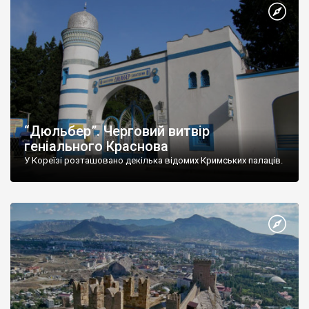
“Дюльбер”. Черговий витвір
геніального Краснова
У Кореїзі розташовано декілька відомих Кримських палаців.