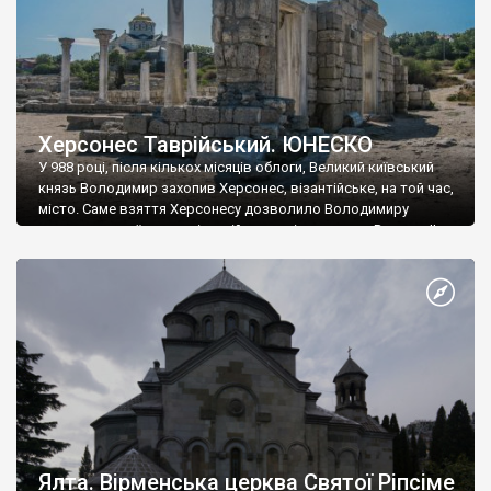
Херсонес Таврійський. ЮНЕСКО
У 988 році, після кількох місяців облоги, Великий київський
князь Володимир захопив Херсонес, візантійське, на той час,
місто. Саме взяття Херсонесу дозволило Володимиру
диктувати свої умови візантійському імператору Василю ІІ, та
одружитися з його дочкою Ганною. Цього ж року, в
Херсонесі Володимир-язичник, став Василем-християнином.
А потім було Хрещення Русі. На честь Херсонесу Таврійського
названо місто […]
Ялта. Вірменська церква Святої Ріпсіме