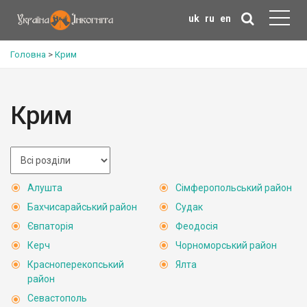
uk
ru
en
Головна
>
Крим
Крим
Алушта
Сімферопольський район
Бахчисарайський район
Судак
Євпаторія
Феодосія
Керч
Чорноморський район
Красноперекопський
Ялта
район
Севастополь