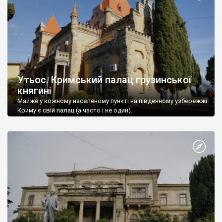
Утьос. Кримський палац грузинської
княгині
Майже у кожному населеному пункті на південному узбережжі
Криму є свій палац (а часто і не один).