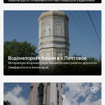
пешком вдоль побережья,поэтому совершали радиальные
вылазки из Оленевки.
Водонапорная башня в с.Почтовое
Интересную водонапорную башню посмотрели по дороге из
Симферополя в Бахчисарай.