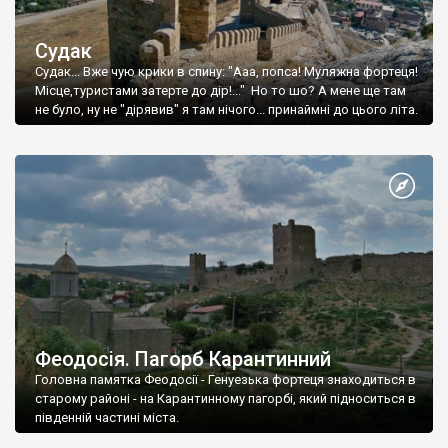
Судак
Судак... Вже чую крики в спину: "Ааа, попса! Муляжна фортеця!
Місце,туристами затерте до дір!..." Но то шо? А мене ще там
не було, ну не "дірявив" я там нічого... принаймні до цього літа.
Феодосія. Пагорб Карантинний
Головна памятка Феодосії - Генуезька фортеця знаходиться в
старому районі - на Карантинному пагорбі, який підноситься в
південній частині міста.