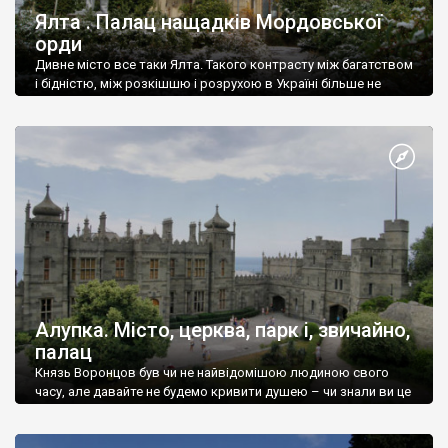
Ялта . Палац нащадків Мордовської
орди
Дивне місто все таки Ялта. Такого контрасту між багатством
і бідністю, між розкішшю і розрухою в Україні більше не
знайдеш.
Алупка. Місто, церква, парк і, звичайно,
палац
Князь Воронцов був чи не найвідомішою людиною свого
часу, але давайте не будемо кривити душею – чи знали ви це
прізвище до відвідин Алупки? Мабуть все таки ні.