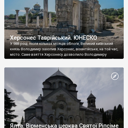
Херсонес Таврійський. ЮНЕСКО
У 988 році, після кількох місяців облоги, Великий київський
князь Володимир захопив Херсонес, візантійське, на той час,
місто. Саме взяття Херсонесу дозволило Володимиру
диктувати свої умови візантійському імператору Василю ІІ, та
одружитися з його дочкою Ганною. Цього ж року, в
Херсонесі Володимир-язичник, став Василем-християнином.
А потім було Хрещення Русі. На честь Херсонесу Таврійського
названо місто […]
Ялта. Вірменська церква Святої Ріпсіме