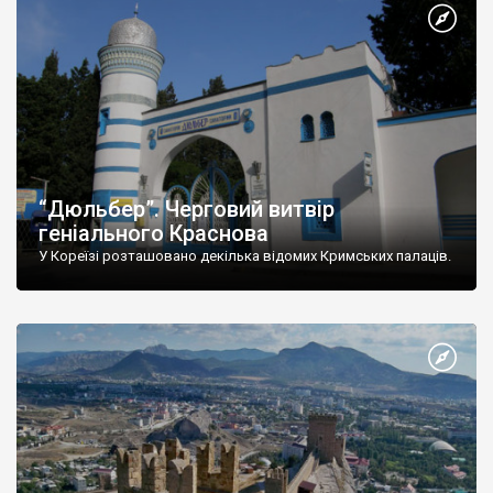
“Дюльбер”. Черговий витвір
геніального Краснова
У Кореїзі розташовано декілька відомих Кримських палаців.