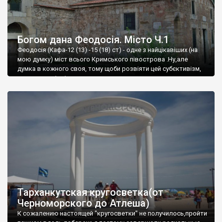
Богом дана Феодосія. Місто Ч.1
Феодосія (Кафа-12 (13) -15 (18) ст) - одне з найцікавіших (на
мою думку) міст всього Кримського півострова .Ну,але
думка в кожного своя, тому щоби розвіяти цей субєктивізм,
запрошую відвідати це
Тарханкутская кругосветка(от
Черноморского до Атлеша)
К сожалению настоящей "кругосветки" не получилось,пройти