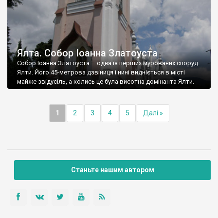
Ялта. Собор Іоанна Златоуста
Собор Іоанна Златоуста – одна із перших мурованих споруд
Ялти. Його 45-метрова дзвіниця і нині видніється в місті
майже звідусіль, а колись це була висотна домінанта Ялти.
1
2
3
4
5
Далі »
Станьте нашим автором