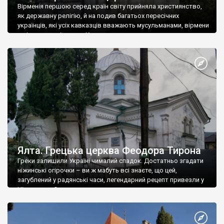
Вірменія першою серед країн світу прийняла християнство,
як державну релігію, й на подив багатьох пересічних
українців, які усіх кавказців вважають мусульманами, вірмени
є відданими вірянами Христа
Ялта. Грецька церква Феодора Тирона
Греки залишили Україні чималий спадок. Достатньо згадати
ніжинські огірочки – ви ж мабуть всі знаєте, що цей,
загублений у радянські часи, легендарний рецепт привезли у
Ніжин греки?