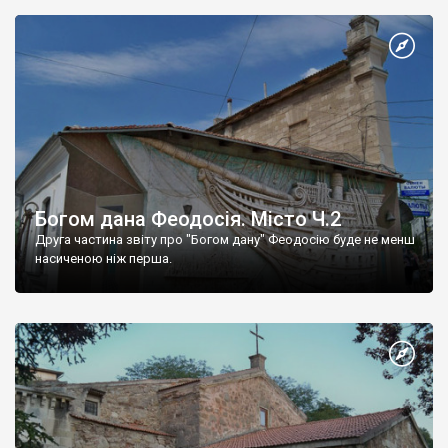
Богом дана Феодосія. Місто Ч.2
Друга частина звіту про "Богом дану" Феодосію буде не менш
насиченою ніж перша.