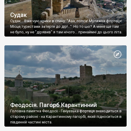
Судак
Судак... Вже чую крики в спину: "Ааа, попса! Муляжна фортеця!
Місце,туристами затерте до дір!..." Но то шо? А мене ще там
не було, ну не "дірявив" я там нічого... принаймні до цього літа.
Феодосія. Пагорб Карантинний
Головна памятка Феодосії - Генуезька фортеця знаходиться в
старому районі - на Карантинному пагорбі, який підноситься в
південній частині міста.