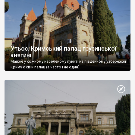
Утьос. Кримський палац грузинської
княгині
Майже у кожному населеному пункті на південному узбережжі
Криму є свій палац (а часто і не один).