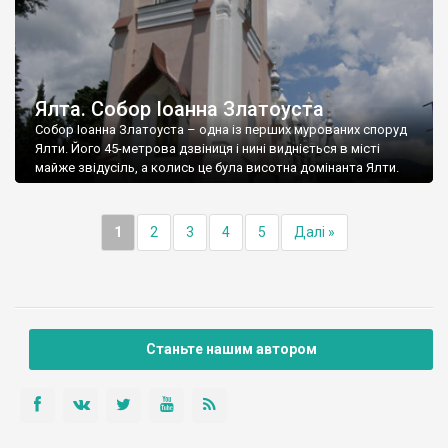
Ялта. Собор Іоанна Златоуста
Собор Іоанна Златоуста – одна із перших мурованих споруд
Ялти. Його 45-метрова дзвіниця і нині видніється в місті
майже звідусіль, а колись це була висотна домінанта Ялти.
1
2
3
4
5
Далі »
Станьте нашим автором