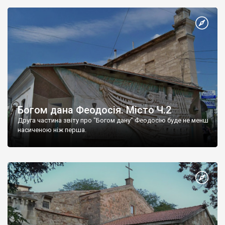
Богом дана Феодосія. Місто Ч.2
Друга частина звіту про "Богом дану" Феодосію буде не менш
насиченою ніж перша.