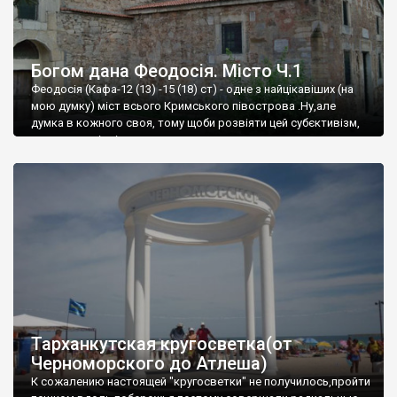
Богом дана Феодосія. Місто Ч.1
Феодосія (Кафа-12 (13) -15 (18) ст) - одне з найцікавіших (на
мою думку) міст всього Кримського півострова .Ну,але
думка в кожного своя, тому щоби розвіяти цей субєктивізм,
запрошую відвідати це
Тарханкутская кругосветка(от
Черноморского до Атлеша)
К сожалению настоящей "кругосветки" не получилось,пройти