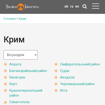
uk
ru
en
Головна
>
Крим
Крим
Алушта
Сімферопольський район
Бахчисарайський район
Судак
Євпаторія
Феодосія
Керч
Чорноморський район
Красноперекопський
Ялта
район
Севастополь