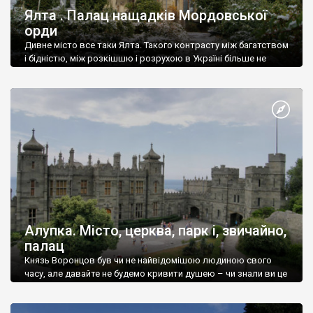
Ялта . Палац нащадків Мордовської
орди
Дивне місто все таки Ялта. Такого контрасту між багатством
і бідністю, між розкішшю і розрухою в Україні більше не
знайдеш.
Алупка. Місто, церква, парк і, звичайно,
палац
Князь Воронцов був чи не найвідомішою людиною свого
часу, але давайте не будемо кривити душею – чи знали ви це
прізвище до відвідин Алупки? Мабуть все таки ні.