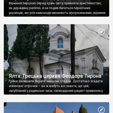
Вірменія першою серед країн світу прийняла християнство,
як державну релігію, й на подив багатьох пересічних
українців, які усіх кавказців вважають мусульманами, вірмени
є відданими вірянами Христа
Ялта. Грецька церква Феодора Тирона
Греки залишили Україні чималий спадок. Достатньо згадати
ніжинські огірочки – ви ж мабуть всі знаєте, що цей,
загублений у радянські часи, легендарний рецепт привезли у
Ніжин греки?