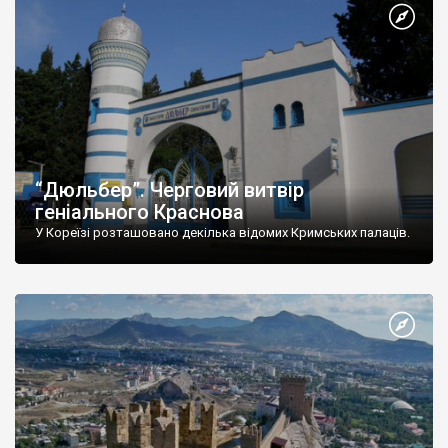
“Дюльбер”. Черговий витвір
геніального Краснова
У Кореїзі розташовано декілька відомих Кримських палаців.