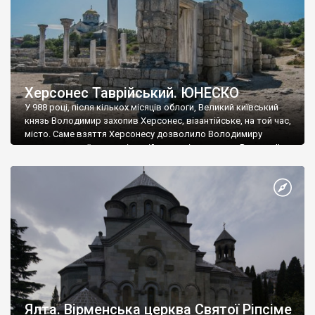
Херсонес Таврійський. ЮНЕСКО
У 988 році, після кількох місяців облоги, Великий київський
князь Володимир захопив Херсонес, візантійське, на той час,
місто. Саме взяття Херсонесу дозволило Володимиру
диктувати свої умови візантійському імператору Василю ІІ, та
одружитися з його дочкою Ганною. Цього ж року, в
Херсонесі Володимир-язичник, став Василем-християнином.
А потім було Хрещення Русі. На честь Херсонесу Таврійського
названо місто […]
Ялта. Вірменська церква Святої Ріпсіме