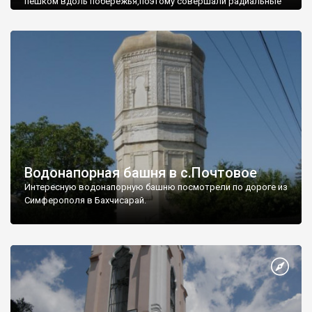
пешком вдоль побережья,поэтому совершали радиальные
вылазки из Оленевки.
Водонапорная башня в с.Почтовое
Интересную водонапорную башню посмотрели по дороге из
Симферополя в Бахчисарай.