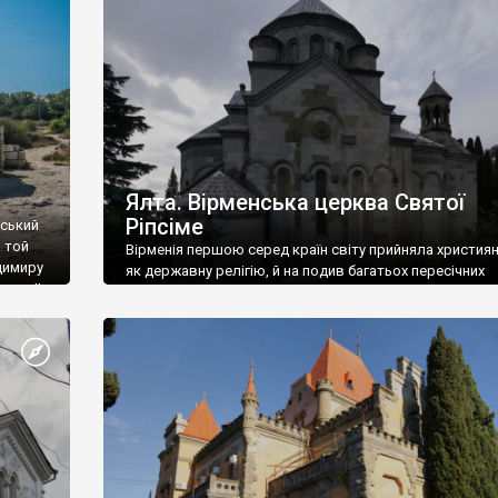
ефактів
називаються «повстяками» (postaki)…” “Вино. Крим
єкту
виробляє відмінне вино і його вдосталь: воно все ду
го».
легке біле і дуже […]
ти та
Ялта. Вірменська церква Святої
Ріпсіме
вський
 той
Вірменія першою серед країн світу прийняла христия
димиру
як державну релігію, й на подив багатьох пересічних
илю ІІ,
українців, які усіх кавказців вважають мусульманами,
 в
вірмени є відданими вірянами Христа