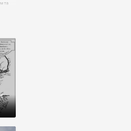
им та
ора і
є
го типу,
ей-
рний
ста:
 райони
від 2
I
і,
рукти,
 котрі