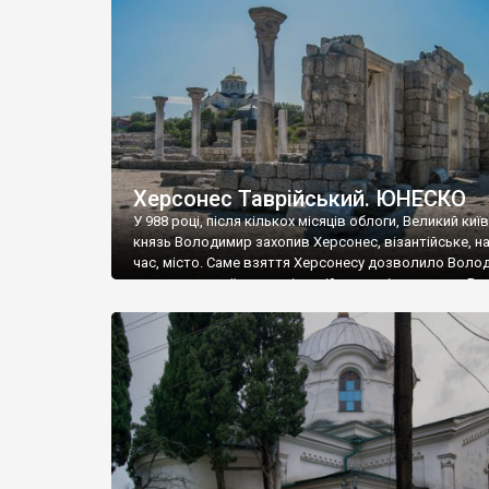
музею «Новгородський музей-заповідник» сотні арт
візантійської доби. Раритети викрадені з фондів об’
культурної спадщини ЮНЕСКО «Херсонеса Таврійсько
Офіційно – на виставку «Золото Візантії», але експер
влада в Україні вважають це лише […]
Херсонес Таврійський. ЮНЕСКО
У 988 році, після кількох місяців облоги, Великий киї
князь Володимир захопив Херсонес, візантійське, на
час, місто. Саме взяття Херсонесу дозволило Воло
диктувати свої умови візантійському імператору Вас
та одружитися з його дочкою Ганною. Цього ж року,
Херсонесі Володимир-язичник, став Василем-
християнином. А потім було Хрещення Русі. На честь
Херсонесу Таврійського названо місто […]