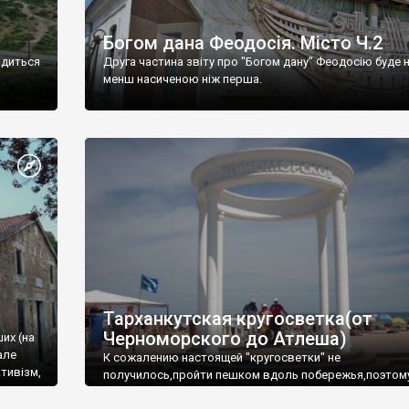
Богом дана Феодосія. Місто Ч.2
одиться
Друга частина звіту про "Богом дану" Феодосію буде 
менш насиченою ніж перша.
Тарханкутская кругосветка(от
Черноморского до Атлеша)
ших (на
але
К сожалению настоящей "кругосветки" не
тивізм,
получилось,пройти пешком вдоль побережья,поэтом
совершали радиальные вылазки из Оленевки.