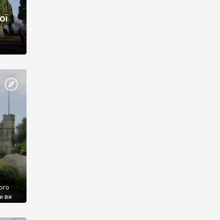
ої
ого
и ви