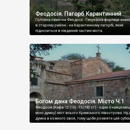
Феодосія. Пагорб Карантинний
Головна памятка Феодосії - Генуезька фортеця знах
в старому районі - на Карантинному пагорбі, який
підноситься в південній частині міста.
Богом дана Феодосія. Місто Ч.1
Феодосія (Кафа-12 (13) -15 (18) ст) - одне з найцікаві
мою думку) міст всього Кримського півострова .Ну,
думка в кожного своя, тому щоби розвіяти цей субєк
запрошую відвідати це