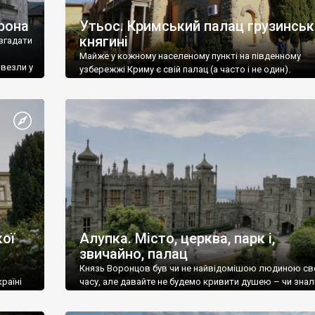
рона
Утьос. Кримський палац грузинськ
княгині
згадати
Майже у кожному населеному пункті на південному
ивезли у
узбережжі Криму є свій палац (а часто і не один).
ої
Алупка. Місто, церква, парк і,
звичайно, палац
Князь Воронцов був чи не найвідомішою людиною св
раїні
часу, але давайте не будемо кривити душею – чи знал
це прізвище до відвідин Алупки? Мабуть все таки ні.