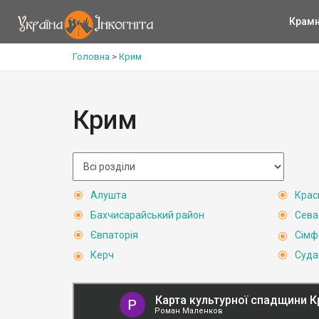
Крам
Головна
>
Крим
Крим
Алушта
Крас
Бахчисарайський район
Сева
Євпаторія
Сімф
Керч
Суда