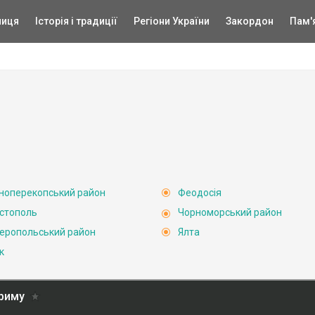
ниця
Історія і традиції
Регіони України
Закордон
Пам'
ноперекопський район
Феодосія
стополь
Чорноморський район
еропольський район
Ялта
к