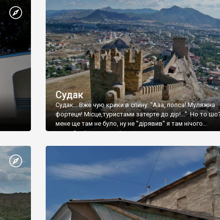
Судак
Судак... Вже чую крики в спину: "Ааа, попса! Муляжна
фортеця! Місце,туристами затерте до дір!..." Но то шо
мене ще там не було, ну не "дірявив" я там нічого...
принаймні до цього літа.