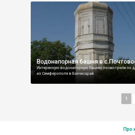
Водонапорная башня в с.Почтово
Интересную водонапорную башню посмотрели по д
из Симферополя в Бахчисарай.
1
Про 