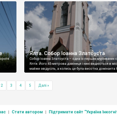
е
Ялта. Собор Іоанна Златоуста
ороге
Собор Іоанна Златоуста – одна із перших мурованих 
Ялти. Його 45-метрова дзвіниця і нині видніється в міс
майже звідусіль, а колись це була висотна домінанта 
2
3
4
5
Далі »
нас
Стати автором
Підтримати сайт “Україна Інкогні