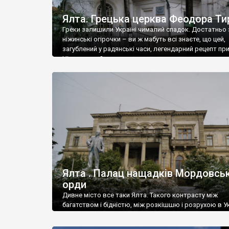
Ялта. Грецька церква Феодора Ти
Греки залишили Україні чималий спадок. Достатньо 
ніжинські огірочки – ви ж мабуть всі знаєте, що цей,
загублений у радянські часи, легендарний рецепт пр
Ніжин греки?
Ялта . Палац нащадків Мордовськ
орди
Дивне місто все таки Ялта. Такого контрасту між
багатством і бідністю, між розкішшю і розрухою в Ук
більше не знайдеш.