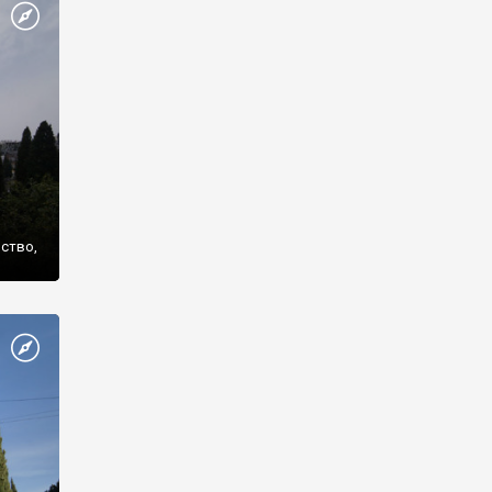
же
нство,