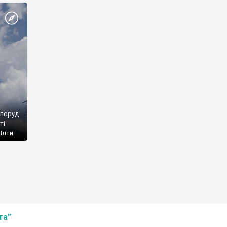
споруд
ті
Ялти.
та”