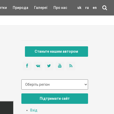
ятки
Природа
Галереї
Про нас
uk
ru
en
Станьте нашим автором
Підтримати сайт
Вхід