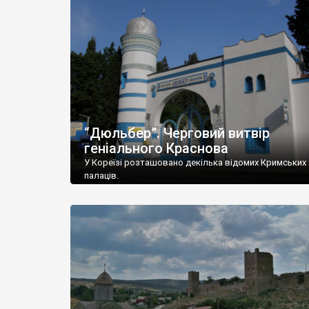
“Дюльбер”. Черговий витвір
геніального Краснова
У Кореїзі розташовано декілька відомих Кримських
палаців.