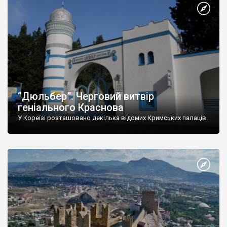
“Дюльбер”. Черговий витвір
геніального Краснова
У Кореїзі розташовано декілька відомих Кримських палаців.