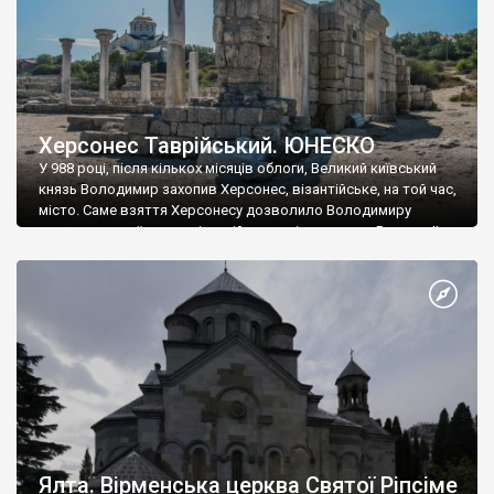
Херсонес Таврійський. ЮНЕСКО
У 988 році, після кількох місяців облоги, Великий київський
князь Володимир захопив Херсонес, візантійське, на той час,
місто. Саме взяття Херсонесу дозволило Володимиру
диктувати свої умови візантійському імператору Василю ІІ, та
одружитися з його дочкою Ганною. Цього ж року, в
Херсонесі Володимир-язичник, став Василем-християнином.
А потім було Хрещення Русі. На честь Херсонесу Таврійського
названо місто […]
Ялта. Вірменська церква Святої Ріпсіме