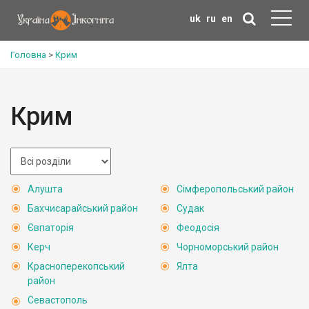
uk
ru
en
Головна
>
Крим
Крим
Алушта
Сімферопольський район
Бахчисарайський район
Судак
Євпаторія
Феодосія
Керч
Чорноморський район
Красноперекопський
Ялта
район
Севастополь