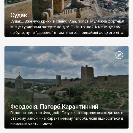
Судак
Судак... Вже чую крики в спину: "Ааа, попса! Муляжна фортеця!
Місце,туристами затерте до дір!..." Но то шо? А мене ще там
не було, ну не "дірявив" я там нічого... принаймні до цього літа.
Феодосія. Пагорб Карантинний
Головна памятка Феодосії - Генуезька фортеця знаходиться в
старому районі - на Карантинному пагорбі, який підноситься в
південній частині міста.