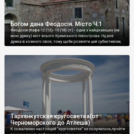
Богом дана Феодосія. Місто Ч.1
Феодосія (Кафа-12 (13) -15 (18) ст) - одне з найцікавіших (на
мою думку) міст всього Кримського півострова .Ну,але
думка в кожного своя, тому щоби розвіяти цей субєктивізм,
запрошую відвідати це
Тарханкутская кругосветка(от
Черноморского до Атлеша)
К сожалению настоящей "кругосветки" не получилось,пройти