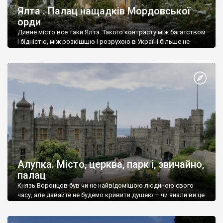
Ялта . Палац нащадків Мордовської
орди
Дивне місто все таки Ялта. Такого контрасту між багатством
і бідністю, між розкішшю і розрухою в Україні більше не
знайдеш.
Алупка. Місто, церква, парк і, звичайно,
палац
Князь Воронцов був чи не найвідомішою людиною свого
часу, але давайте не будемо кривити душею – чи знали ви це
прізвище до відвідин Алупки? Мабуть все таки ні.