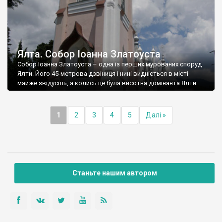
Ялта. Собор Іоанна Златоуста
Собор Іоанна Златоуста – одна із перших мурованих споруд
Ялти. Його 45-метрова дзвіниця і нині видніється в місті
майже звідусіль, а колись це була висотна домінанта Ялти.
1
2
3
4
5
Далі »
Станьте нашим автором