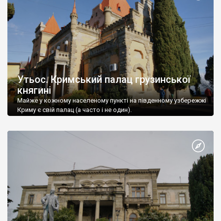
Утьос. Кримський палац грузинської
княгині
Майже у кожному населеному пункті на південному узбережжі
Криму є свій палац (а часто і не один).