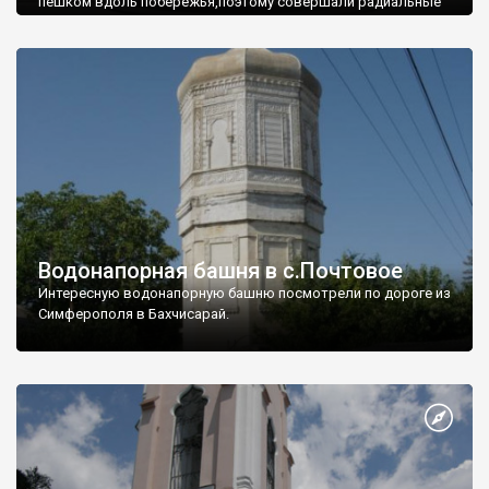
пешком вдоль побережья,поэтому совершали радиальные
вылазки из Оленевки.
Водонапорная башня в с.Почтовое
Интересную водонапорную башню посмотрели по дороге из
Симферополя в Бахчисарай.