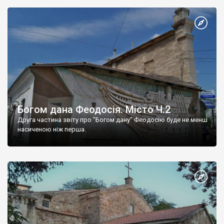
Богом дана Феодосія. Місто Ч.2
Друга частина звіту про "Богом дану" Феодосію буде не менш
насиченою ніж перша.