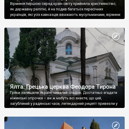
Вірменія першою серед країн світу прийняла християнство,
як державну релігію, й на подив багатьох пересічних
українців, які усіх кавказців вважають мусульманами, вірмени
є відданими вірянами Христа
Ялта. Грецька церква Феодора Тирона
Греки залишили Україні чималий спадок. Достатньо згадати
ніжинські огірочки – ви ж мабуть всі знаєте, що цей,
загублений у радянські часи, легендарний рецепт привезли у
Ніжин греки?