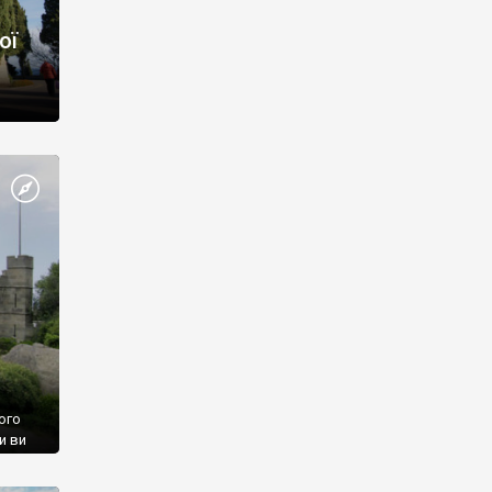
ої
ого
и ви