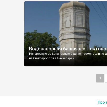
Водонапорная башня в с.Почтово
Интересную водонапорную башню посмотрели по д
из Симферополя в Бахчисарай.
1
Про 