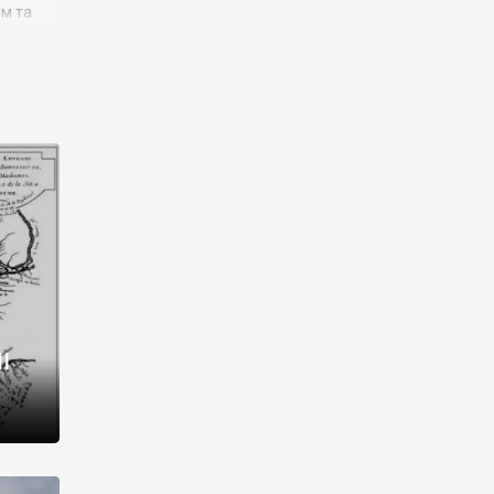
им та
ора і
є
го типу,
ей-
рний
ста:
 райони
від 2
I
і,
рукти,
 котрі