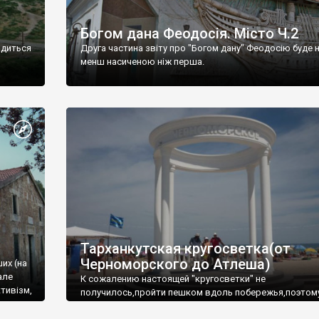
Богом дана Феодосія. Місто Ч.2
одиться
Друга частина звіту про "Богом дану" Феодосію буде 
менш насиченою ніж перша.
Тарханкутская кругосветка(от
Черноморского до Атлеша)
ших (на
але
К сожалению настоящей "кругосветки" не
тивізм,
получилось,пройти пешком вдоль побережья,поэтом
совершали радиальные вылазки из Оленевки.