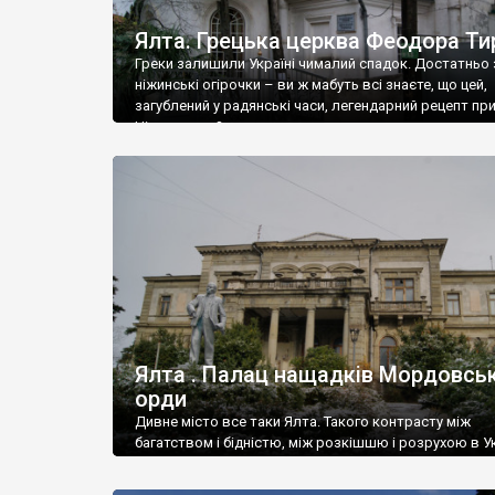
Ялта. Грецька церква Феодора Ти
Греки залишили Україні чималий спадок. Достатньо 
ніжинські огірочки – ви ж мабуть всі знаєте, що цей,
загублений у радянські часи, легендарний рецепт пр
Ніжин греки?
Ялта . Палац нащадків Мордовськ
орди
Дивне місто все таки Ялта. Такого контрасту між
багатством і бідністю, між розкішшю і розрухою в Ук
більше не знайдеш.