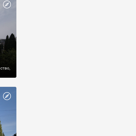
же
нство,