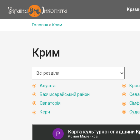
Крам
Головна
>
Крим
Крим
Алушта
Крас
Бахчисарайський район
Сева
Євпаторія
Сімф
Керч
Суда