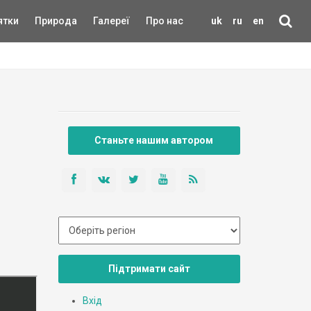
ятки
Природа
Галереї
Про нас
uk
ru
en
Станьте нашим автором
Підтримати сайт
Вхід