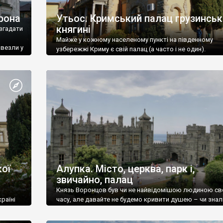
рона
Утьос. Кримський палац грузинськ
княгині
згадати
Майже у кожному населеному пункті на південному
ивезли у
узбережжі Криму є свій палац (а часто і не один).
ої
Алупка. Місто, церква, парк і,
звичайно, палац
Князь Воронцов був чи не найвідомішою людиною св
раїні
часу, але давайте не будемо кривити душею – чи знал
це прізвище до відвідин Алупки? Мабуть все таки ні.