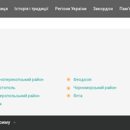
ниця
Історія і традиції
Регіони України
Закордон
Пам'
ноперекопський район
Феодосія
стополь
Чорноморський район
еропольський район
Ялта
к