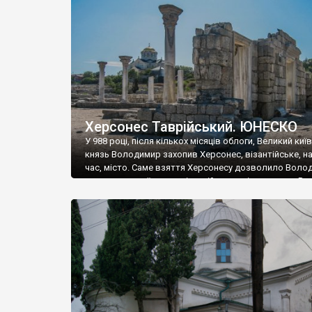
музею «Новгородський музей-заповідник» сотні арт
візантійської доби. Раритети викрадені з фондів об’
культурної спадщини ЮНЕСКО «Херсонеса Таврійсько
Офіційно – на виставку «Золото Візантії», але експер
влада в Україні вважають це лише […]
Херсонес Таврійський. ЮНЕСКО
У 988 році, після кількох місяців облоги, Великий киї
князь Володимир захопив Херсонес, візантійське, на
час, місто. Саме взяття Херсонесу дозволило Воло
диктувати свої умови візантійському імператору Вас
та одружитися з його дочкою Ганною. Цього ж року,
Херсонесі Володимир-язичник, став Василем-
християнином. А потім було Хрещення Русі. На честь
Херсонесу Таврійського названо місто […]