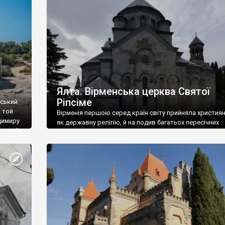
ефактів
називаються «повстяками» (postaki)…” “Вино. Крим
єкту
виробляє відмінне вино і його вдосталь: воно все ду
го».
легке біле і дуже […]
ти та
Ялта. Вірменська церква Святої
Ріпсіме
вський
 той
Вірменія першою серед країн світу прийняла христия
димиру
як державну релігію, й на подив багатьох пересічних
илю ІІ,
українців, які усіх кавказців вважають мусульманами,
 в
вірмени є відданими вірянами Христа