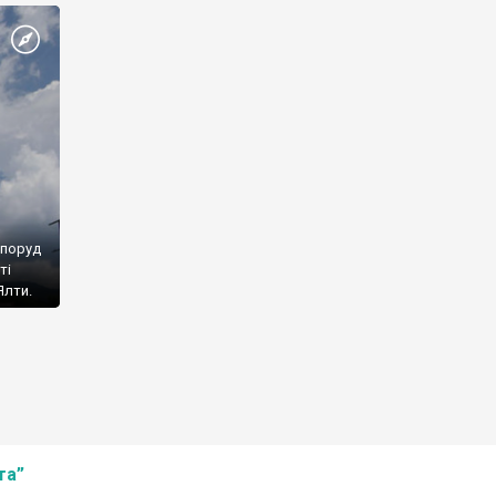
споруд
ті
Ялти.
та”