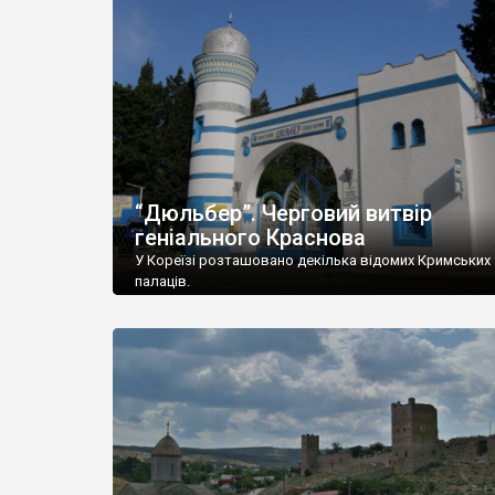
“Дюльбер”. Черговий витвір
геніального Краснова
У Кореїзі розташовано декілька відомих Кримських
палаців.