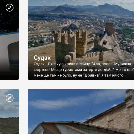
Судак
Судак... Вже чую крики в спину: "Ааа, попса! Муляжна
фортеця! Місце,туристами затерте до дір!..." Но то шо
мене ще там не було, ну не "дірявив" я там нічого...
принаймні до цього літа.