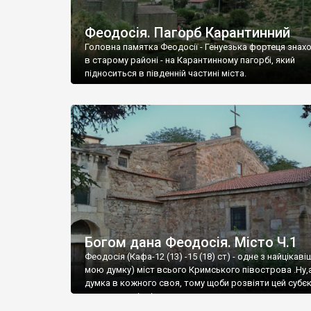
Феодосія. Пагорб Карантинний
Головна памятка Феодосії - Генуезька фортеця знах
в старому районі - на Карантинному пагорбі, який
підноситься в південній частині міста.
Богом дана Феодосія. Місто Ч.1
Феодосія (Кафа-12 (13) -15 (18) ст) - одне з найцікаві
мою думку) міст всього Кримського півострова .Ну,
думка в кожного своя, тому щоби розвіяти цей субєк
запрошую відвідати це