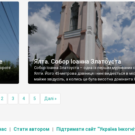
е
Ялта. Собор Іоанна Златоуста
ороге
Собор Іоанна Златоуста – одна із перших мурованих 
Ялти. Його 45-метрова дзвіниця і нині видніється в міс
майже звідусіль, а колись це була висотна домінанта 
2
3
4
5
Далі »
нас
Стати автором
Підтримати сайт “Україна Інкогні