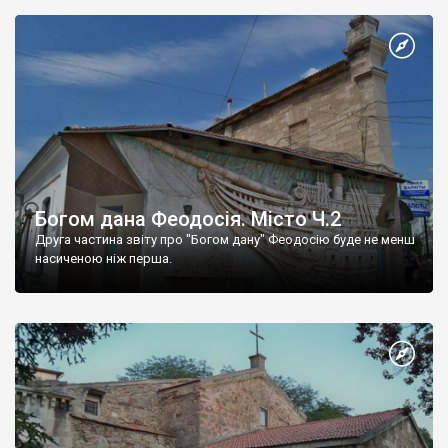
Богом дана Феодосія. Місто Ч.2
Друга частина звіту про "Богом дану" Феодосію буде не менш
насиченою ніж перша.