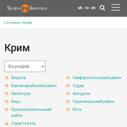
uk
ru
en
Головна
>
Крим
Крим
Алушта
Сімферопольський район
Бахчисарайський район
Судак
Євпаторія
Феодосія
Керч
Чорноморський район
Красноперекопський
Ялта
район
Севастополь