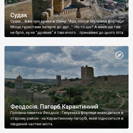
Судак
Судак... Вже чую крики в спину: "Ааа, попса! Муляжна фортеця!
Місце,туристами затерте до дір!..." Но то шо? А мене ще там
не було, ну не "дірявив" я там нічого... принаймні до цього літа.
Феодосія. Пагорб Карантинний
Головна памятка Феодосії - Генуезька фортеця знаходиться в
старому районі - на Карантинному пагорбі, який підноситься в
південній частині міста.