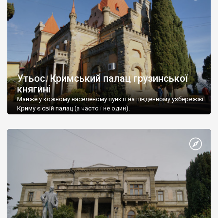
Утьос. Кримський палац грузинської
княгині
Майже у кожному населеному пункті на південному узбережжі
Криму є свій палац (а часто і не один).