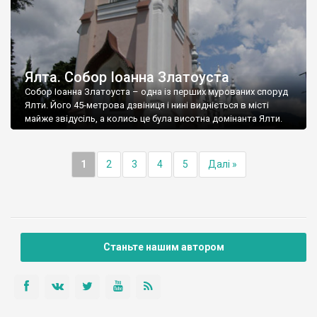
Ялта. Собор Іоанна Златоуста
Собор Іоанна Златоуста – одна із перших мурованих споруд
Ялти. Його 45-метрова дзвіниця і нині видніється в місті
майже звідусіль, а колись це була висотна домінанта Ялти.
1
2
3
4
5
Далі »
Станьте нашим автором