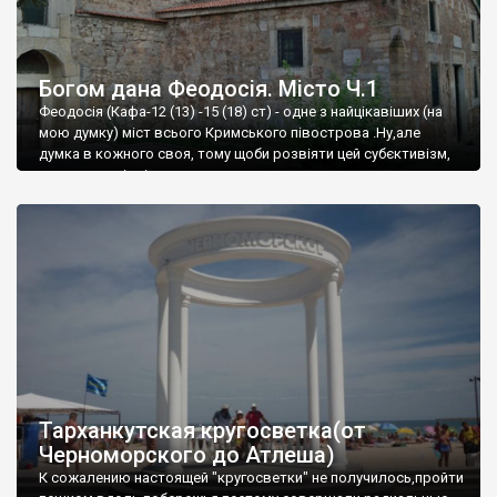
Богом дана Феодосія. Місто Ч.1
Феодосія (Кафа-12 (13) -15 (18) ст) - одне з найцікавіших (на
мою думку) міст всього Кримського півострова .Ну,але
думка в кожного своя, тому щоби розвіяти цей субєктивізм,
запрошую відвідати це
Тарханкутская кругосветка(от
Черноморского до Атлеша)
К сожалению настоящей "кругосветки" не получилось,пройти