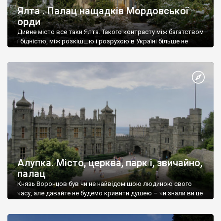
Ялта . Палац нащадків Мордовської
орди
Дивне місто все таки Ялта. Такого контрасту між багатством
і бідністю, між розкішшю і розрухою в Україні більше не
знайдеш.
Алупка. Місто, церква, парк і, звичайно,
палац
Князь Воронцов був чи не найвідомішою людиною свого
часу, але давайте не будемо кривити душею – чи знали ви це
прізвище до відвідин Алупки? Мабуть все таки ні.