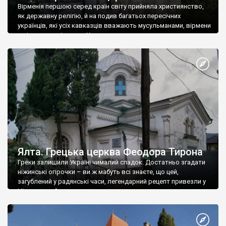
Вірменія першою серед країн світу прийняла християнство,
як державну релігію, й на подив багатьох пересічних
українців, які усіх кавказців вважають мусульманами, вірмени
є відданими вірянами Христа
Ялта. Грецька церква Феодора Тирона
Греки залишили Україні чималий спадок. Достатньо згадати
ніжинські огірочки – ви ж мабуть всі знаєте, що цей,
загублений у радянські часи, легендарний рецепт привезли у
Ніжин греки?