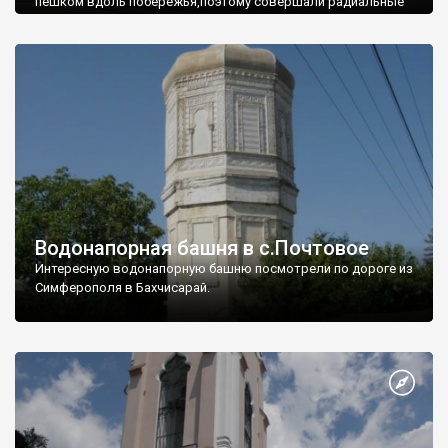
пешком вдоль побережья,поэтому совершали радиальные
вылазки из Оленевки.
Водонапорная башня в с.Почтовое
Интересную водонапорную башню посмотрели по дороге из
Симферополя в Бахчисарай.