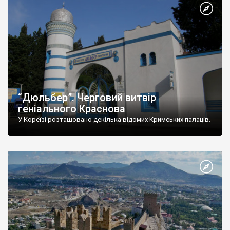
“Дюльбер”. Черговий витвір
геніального Краснова
У Кореїзі розташовано декілька відомих Кримських палаців.