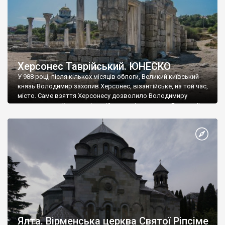
Херсонес Таврійський. ЮНЕСКО
У 988 році, після кількох місяців облоги, Великий київський
князь Володимир захопив Херсонес, візантійське, на той час,
місто. Саме взяття Херсонесу дозволило Володимиру
диктувати свої умови візантійському імператору Василю ІІ, та
одружитися з його дочкою Ганною. Цього ж року, в
Херсонесі Володимир-язичник, став Василем-християнином.
А потім було Хрещення Русі. На честь Херсонесу Таврійського
названо місто […]
Ялта. Вірменська церква Святої Ріпсіме