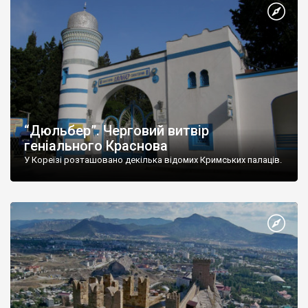
“Дюльбер”. Черговий витвір
геніального Краснова
У Кореїзі розташовано декілька відомих Кримських палаців.