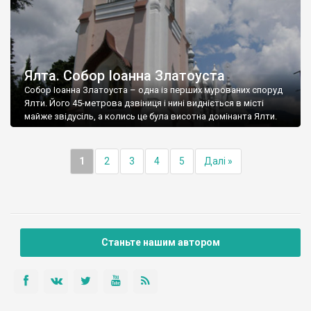
Ялта. Собор Іоанна Златоуста
Собор Іоанна Златоуста – одна із перших мурованих споруд
Ялти. Його 45-метрова дзвіниця і нині видніється в місті
майже звідусіль, а колись це була висотна домінанта Ялти.
1
2
3
4
5
Далі »
Станьте нашим автором