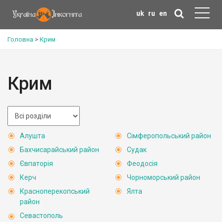
uk
ru
en
Головна
>
Крим
Крим
Алушта
Сімферопольський район
Бахчисарайський район
Судак
Євпаторія
Феодосія
Керч
Чорноморський район
Красноперекопський
Ялта
район
Севастополь