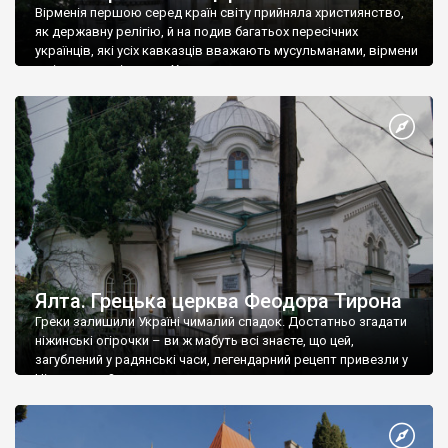
Вірменія першою серед країн світу прийняла християнство,
як державну релігію, й на подив багатьох пересічних
українців, які усіх кавказців вважають мусульманами, вірмени
є відданими вірянами Христа
Ялта. Грецька церква Феодора Тирона
Греки залишили Україні чималий спадок. Достатньо згадати
ніжинські огірочки – ви ж мабуть всі знаєте, що цей,
загублений у радянські часи, легендарний рецепт привезли у
Ніжин греки?