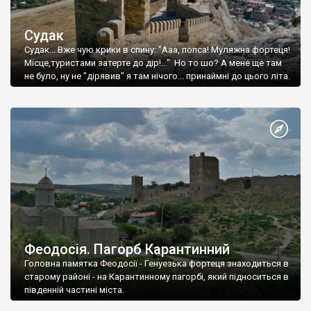
Судак
Судак... Вже чую крики в спину: "Ааа, попса! Муляжна фортеця!
Місце,туристами затерте до дір!..." Но то шо? А мене ще там
не було, ну не "дірявив" я там нічого... принаймні до цього літа.
Феодосія. Пагорб Карантинний
Головна памятка Феодосії - Генуезька фортеця знаходиться в
старому районі - на Карантинному пагорбі, який підноситься в
південній частині міста.