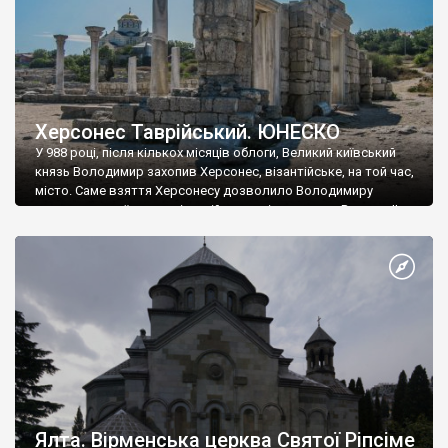
Херсонес Таврійський. ЮНЕСКО
У 988 році, після кількох місяців облоги, Великий київський
князь Володимир захопив Херсонес, візантійське, на той час,
місто. Саме взяття Херсонесу дозволило Володимиру
диктувати свої умови візантійському імператору Василю ІІ, та
одружитися з його дочкою Ганною. Цього ж року, в
Херсонесі Володимир-язичник, став Василем-християнином.
А потім було Хрещення Русі. На честь Херсонесу Таврійського
названо місто […]
Ялта. Вірменська церква Святої Ріпсіме