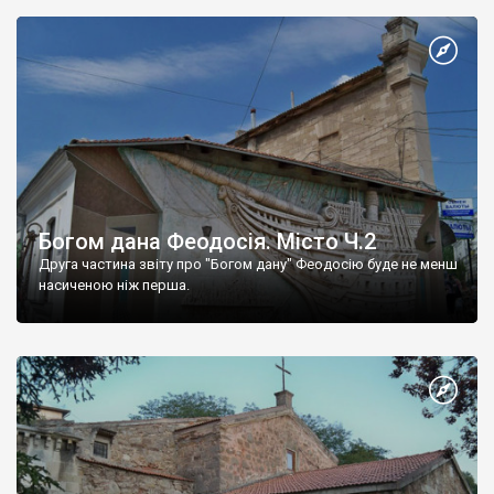
Богом дана Феодосія. Місто Ч.2
Друга частина звіту про "Богом дану" Феодосію буде не менш
насиченою ніж перша.