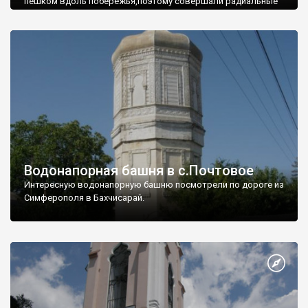
пешком вдоль побережья,поэтому совершали радиальные
вылазки из Оленевки.
Водонапорная башня в с.Почтовое
Интересную водонапорную башню посмотрели по дороге из
Симферополя в Бахчисарай.