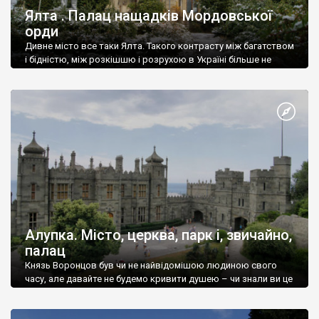
Ялта . Палац нащадків Мордовської
орди
Дивне місто все таки Ялта. Такого контрасту між багатством
і бідністю, між розкішшю і розрухою в Україні більше не
знайдеш.
Алупка. Місто, церква, парк і, звичайно,
палац
Князь Воронцов був чи не найвідомішою людиною свого
часу, але давайте не будемо кривити душею – чи знали ви це
прізвище до відвідин Алупки? Мабуть все таки ні.