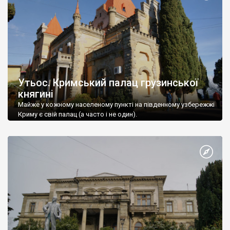
Утьос. Кримський палац грузинської
княгині
Майже у кожному населеному пункті на південному узбережжі
Криму є свій палац (а часто і не один).