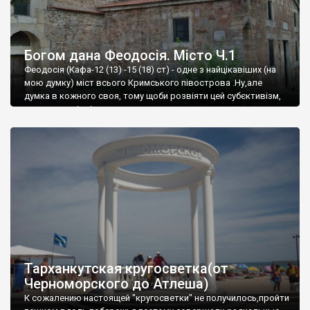
Богом дана Феодосія. Місто Ч.1
Феодосія (Кафа-12 (13) -15 (18) ст) - одне з найцікавіших (на
мою думку) міст всього Кримського півострова .Ну,але
думка в кожного своя, тому щоби розвіяти цей субєктивізм,
запрошую відвідати це
Тарханкутская кругосветка(от
Черноморского до Атлеша)
К сожалению настоящей "кругосветки" не получилось,пройти