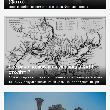
(Фото)
музей-палац, будинок-музей Чєхова А.П. Кримськотатарський
музей мистецтв,
Бахчисарайський державний історико-
Ікона із зображенням святого воїна. Фрагментована,
культурний заповідник
та ін. На Кримському півострові були
втрачена нижня частина. Стеатит. XI-XII ст. Візантія. Ще у
травні російські окупанти вивезли з Криму до державного
розташовані: столиця царських скіфів –
Неаполь Скіфський
,
музею «Новгородський музей-заповідник» сотні артефактів
античні міста: Херсонес,
Пантикапей, Німфей
, Керкінітида,
візантійської доби. Раритети викрадені з фондів об’єкту
Киммерік, візантійські поселення: Горзувити,
Алустон
.
культурної спадщини ЮНЕСКО «Херсонеса Таврійського».
Офіційно – на виставку «Золото Візантії», але експерти та
Кримський півострів відрізняється різноманітністю природних
влада в Україні вважають це лише […]
ландшафтів. Північна його частину займає степ; південні
райони півострова – це покриті лісами Кримські гори. Вздовж
південного узбережжя Кримських гір лежить прибережна
смуга (від 2 до 5 км), де розміщені всесвітньо відомі курорти:
Ялта, Алупка, Симеїз,
Гурзуф
, Місхор, Лівадія, Форос,
Алушта
.
Яке вино полюбляли українці в XVIII
столітті?
“Козаки спускаються на своїх човнах Бористеном до Очакова
та Криму, везучи різноманітний крам. Вони продають шкіри,
тютюн (kasak-tutun), мотузки, коноплі, полотно, вугілля, рибу,
а купують сіль, вина, сушені фрукти, олію, мило, ладан,
кінське спорядження, овечі тулупи, котрі називаються
«повстяками» (postaki)…” “Вино. Крим виробляє відмінне вино
і його вдосталь: воно все дуже легке біле і дуже […]