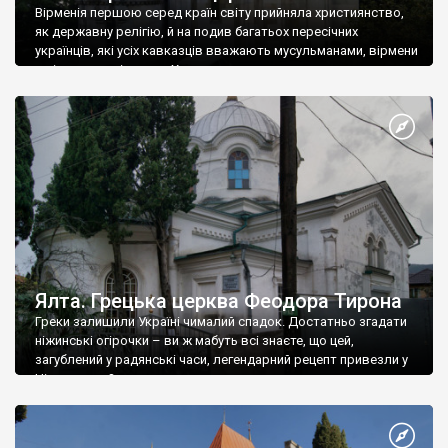
Вірменія першою серед країн світу прийняла християнство,
як державну релігію, й на подив багатьох пересічних
українців, які усіх кавказців вважають мусульманами, вірмени
є відданими вірянами Христа
Ялта. Грецька церква Феодора Тирона
Греки залишили Україні чималий спадок. Достатньо згадати
ніжинські огірочки – ви ж мабуть всі знаєте, що цей,
загублений у радянські часи, легендарний рецепт привезли у
Ніжин греки?