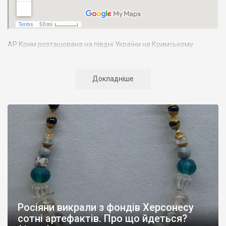
АР Крим розташована на півдні України на Кримському
півострові. Територія Кримського півострова омивається
Чорним та Азовським морями, що належать до басейну
Атлантичного океану. Півострів приблизно однаково
Докладніше
віддалений від екватора і Північного полюсу. Займає площу 27
тис. кв. км. У Криму переважають морські кордони, довжина
берегової лінії складає близько 1000 км. Загальна чисельність
населення регіону складає 2135 тис. чоловік
Адміністративно Автономна Республіка Крим поділяється на
14 районів. У Криму розташовано 16 міст, 56 селищ міського
типу, 957 сільських населених пунктів. Одинадцять міст –
Сімферополь, Алушта,
Армянськ, Джанкой
, Євпаторія,
Керч
,
Красноперекопськ, Саки, Судак, Феодосія,
Ялта
– мають
республіканське підпорядкування.
Росіяни викрали з фондів Херсонесу
Визначні музеї: Кримський республіканський краєзнавчий
сотні артефактів. Про що йдеться?
музей, Сімферопольський художній музей, Лівадійський