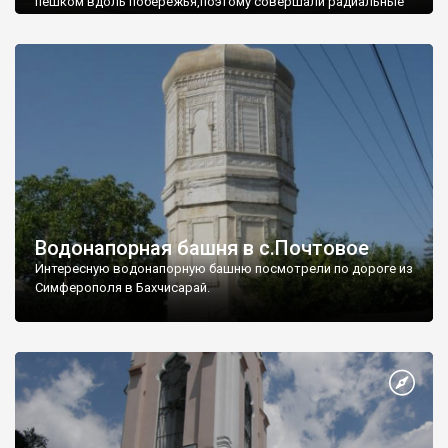
пешком вдоль побережья,поэтому совершали радиальные
вылазки из Оленевки.
Водонапорная башня в с.Почтовое
Интересную водонапорную башню посмотрели по дороге из
Симферополя в Бахчисарай.