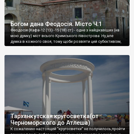
Богом дана Феодосія. Місто Ч.1
Феодосія (Кафа-12 (13) -15 (18) ст) - одне з найцікавіших (на
мою думку) міст всього Кримського півострова .Ну,але
думка в кожного своя, тому щоби розвіяти цей субєктивізм,
запрошую відвідати це
Тарханкутская кругосветка(от
Черноморского до Атлеша)
К сожалению настоящей "кругосветки" не получилось,пройти