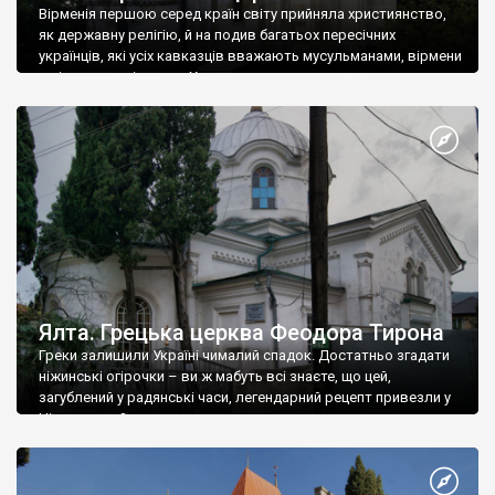
Вірменія першою серед країн світу прийняла християнство,
як державну релігію, й на подив багатьох пересічних
українців, які усіх кавказців вважають мусульманами, вірмени
є відданими вірянами Христа
Ялта. Грецька церква Феодора Тирона
Греки залишили Україні чималий спадок. Достатньо згадати
ніжинські огірочки – ви ж мабуть всі знаєте, що цей,
загублений у радянські часи, легендарний рецепт привезли у
Ніжин греки?