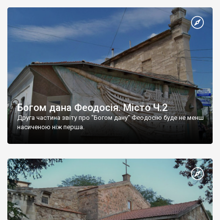
Богом дана Феодосія. Місто Ч.2
Друга частина звіту про "Богом дану" Феодосію буде не менш
насиченою ніж перша.