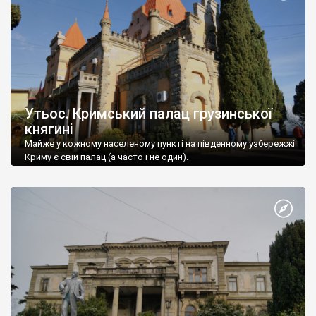
Утьос. Кримський палац грузинської
княгині
Майже у кожному населеному пункті на південному узбережжі
Криму є свій палац (а часто і не один).