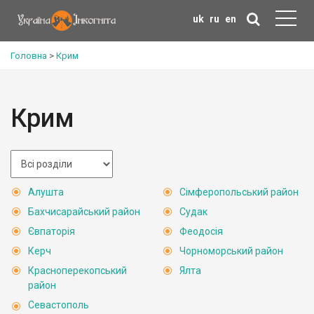
uk
ru
en
Головна
>
Крим
Крим
Алушта
Сімферопольський район
Бахчисарайський район
Судак
Євпаторія
Феодосія
Керч
Чорноморський район
Красноперекопський
Ялта
район
Севастополь