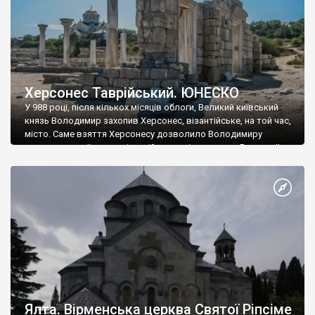
Херсонес Таврійський. ЮНЕСКО
У 988 році, після кількох місяців облоги, Великий київський
князь Володимир захопив Херсонес, візантійське, на той час,
місто. Саме взяття Херсонесу дозволило Володимиру
диктувати свої умови візантійському імператору Василю ІІ, та
одружитися з його дочкою Ганною. Цього ж року, в
Херсонесі Володимир-язичник, став Василем-християнином.
А потім було Хрещення Русі. На честь Херсонесу Таврійського
названо місто […]
Ялта. Вірменська церква Святої Ріпсіме