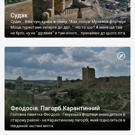
Судак
Судак... Вже чую крики в спину: "Ааа, попса! Муляжна фортеця!
Місце,туристами затерте до дір!..." Но то шо? А мене ще там
не було, ну не "дірявив" я там нічого... принаймні до цього літа.
Феодосія. Пагорб Карантинний
Головна памятка Феодосії - Генуезька фортеця знаходиться в
старому районі - на Карантинному пагорбі, який підноситься в
південній частині міста.