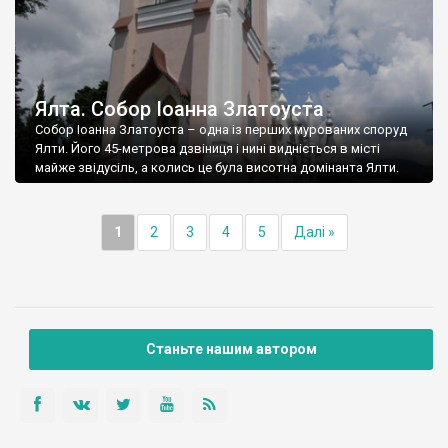
Ялта. Собор Іоанна Златоуста
Собор Іоанна Златоуста – одна із перших мурованих споруд
Ялти. Його 45-метрова дзвіниця і нині видніється в місті
майже звідусіль, а колись це була висотна домінанта Ялти.
1
2
3
4
5
Далі »
Станьте нашим автором