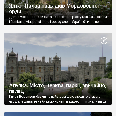
Ялта . Палац нащадків Мордовської
орди
Дивне місто все таки Ялта. Такого контрасту між багатством
і бідністю, між розкішшю і розрухою в Україні більше не
знайдеш.
Алупка. Місто, церква, парк і, звичайно,
палац
Князь Воронцов був чи не найвідомішою людиною свого
часу, але давайте не будемо кривити душею – чи знали ви це
прізвище до відвідин Алупки? Мабуть все таки ні.