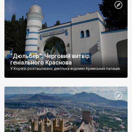
“Дюльбер”. Черговий витвір
геніального Краснова
У Кореїзі розташовано декілька відомих Кримських палаців.