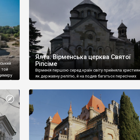
ефактів
називаються «повстяками» (postaki)…” “Вино. Крим
єкту
виробляє відмінне вино і його вдосталь: воно все ду
го».
легке біле і дуже […]
ти та
Ялта. Вірменська церква Святої
Ріпсіме
вський
 той
Вірменія першою серед країн світу прийняла христия
димиру
як державну релігію, й на подив багатьох пересічних
илю ІІ,
українців, які усіх кавказців вважають мусульманами,
 в
вірмени є відданими вірянами Христа