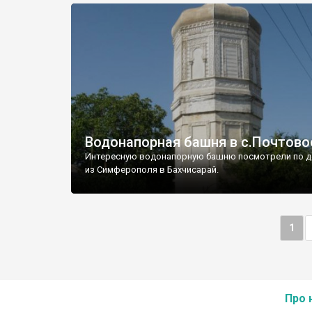
Водонапорная башня в с.Почтово
Интересную водонапорную башню посмотрели по д
из Симферополя в Бахчисарай.
1
Про 