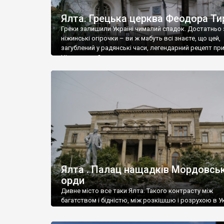
Ялта. Грецька церква Феодора Ти
Греки залишили Україні чималий спадок. Достатньо 
ніжинські огірочки – ви ж мабуть всі знаєте, що цей,
загублений у радянські часи, легендарний рецепт пр
Ніжин греки?
Ялта . Палац нащадків Мордовськ
орди
Дивне місто все таки Ялта. Такого контрасту між
багатством і бідністю, між розкішшю і розрухою в Ук
більше не знайдеш.