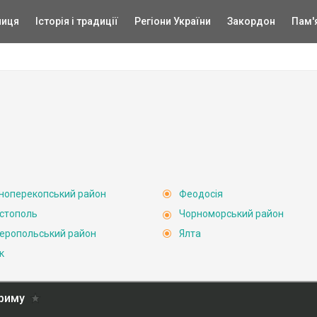
ниця
Історія і традиції
Регіони України
Закордон
Пам'
ноперекопський район
Феодосія
стополь
Чорноморський район
еропольський район
Ялта
к