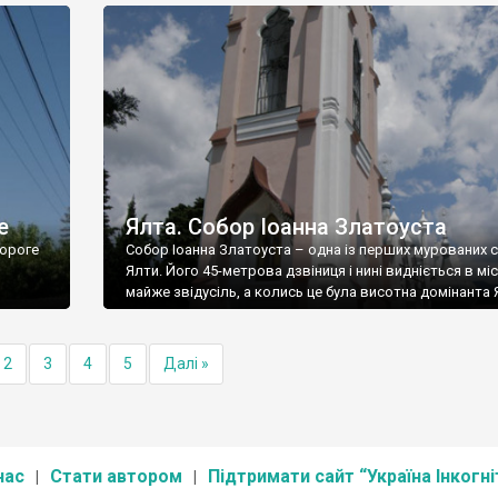
е
Ялта. Собор Іоанна Златоуста
ороге
Собор Іоанна Златоуста – одна із перших мурованих 
Ялти. Його 45-метрова дзвіниця і нині видніється в міс
майже звідусіль, а колись це була висотна домінанта 
2
3
4
5
Далі »
нас
Стати автором
Підтримати сайт “Україна Інкогні