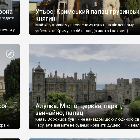
рона
Утьос. Кримський палац грузинськ
княгині
згадати
Майже у кожному населеному пункті на південному
ивезли у
узбережжі Криму є свій палац (а часто і не один).
ої
Алупка. Місто, церква, парк і,
звичайно, палац
Князь Воронцов був чи не найвідомішою людиною св
раїні
часу, але давайте не будемо кривити душею – чи знал
це прізвище до відвідин Алупки? Мабуть все таки ні.