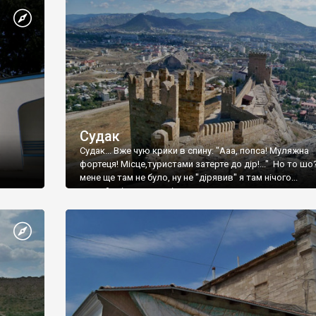
Судак
Судак... Вже чую крики в спину: "Ааа, попса! Муляжна
фортеця! Місце,туристами затерте до дір!..." Но то шо
мене ще там не було, ну не "дірявив" я там нічого...
принаймні до цього літа.