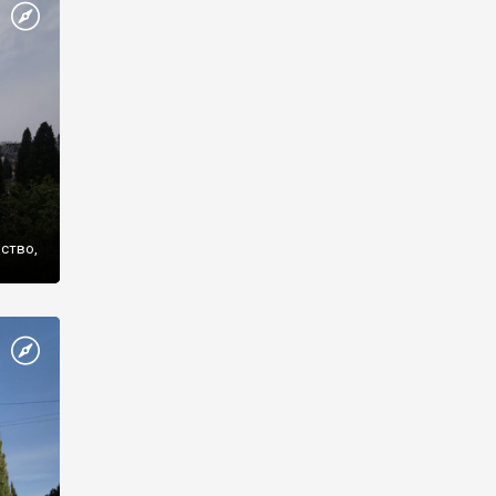
же
нство,