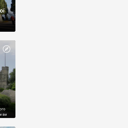
ої
ого
и ви