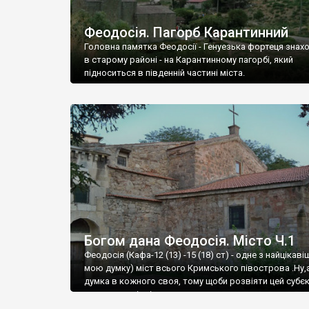
Феодосія. Пагорб Карантинний
Головна памятка Феодосії - Генуезька фортеця знах
в старому районі - на Карантинному пагорбі, який
підноситься в південній частині міста.
Богом дана Феодосія. Місто Ч.1
Феодосія (Кафа-12 (13) -15 (18) ст) - одне з найцікаві
мою думку) міст всього Кримського півострова .Ну,
думка в кожного своя, тому щоби розвіяти цей субєк
запрошую відвідати це