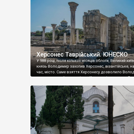
музею «Новгородський музей-заповідник» сотні арт
візантійської доби. Раритети викрадені з фондів об’
культурної спадщини ЮНЕСКО «Херсонеса Таврійсько
Офіційно – на виставку «Золото Візантії», але експер
влада в Україні вважають це лише […]
Херсонес Таврійський. ЮНЕСКО
У 988 році, після кількох місяців облоги, Великий киї
князь Володимир захопив Херсонес, візантійське, на
час, місто. Саме взяття Херсонесу дозволило Воло
диктувати свої умови візантійському імператору Вас
та одружитися з його дочкою Ганною. Цього ж року,
Херсонесі Володимир-язичник, став Василем-
християнином. А потім було Хрещення Русі. На честь
Херсонесу Таврійського названо місто […]