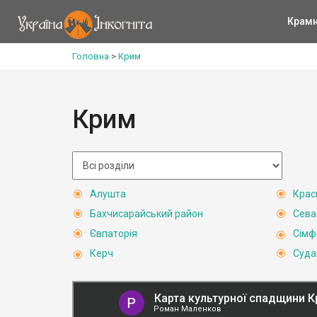
Крам
Головна
>
Крим
Крим
Алушта
Крас
Бахчисарайський район
Сева
Євпаторія
Сімф
Керч
Суда