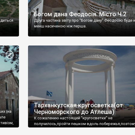
Богом дана Феодосія. Місто Ч.2
одиться
Друга частина звіту про "Богом дану" Феодосію буде 
менш насиченою ніж перша.
Тарханкутская кругосветка(от
Черноморского до Атлеша)
ших (на
але
К сожалению настоящей "кругосветки" не
тивізм,
получилось,пройти пешком вдоль побережья,поэтом
совершали радиальные вылазки из Оленевки.