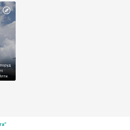
споруд
ті
Ялти.
та”