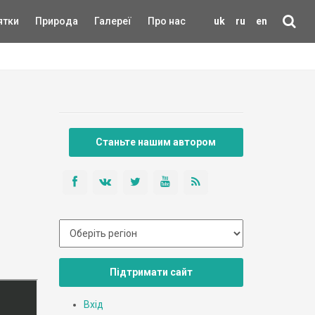
ятки
Природа
Галереї
Про нас
uk
ru
en
Станьте нашим автором
Підтримати сайт
Вхід