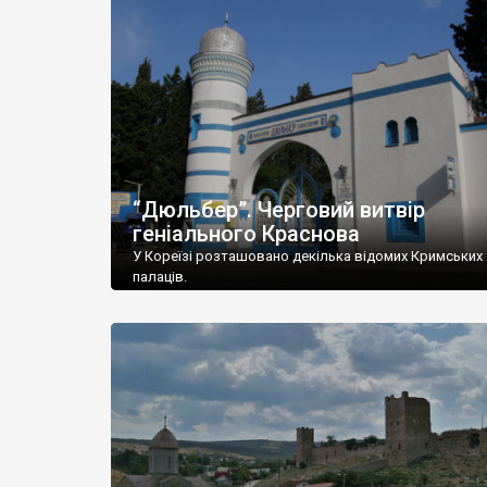
“Дюльбер”. Черговий витвір
геніального Краснова
У Кореїзі розташовано декілька відомих Кримських
палаців.