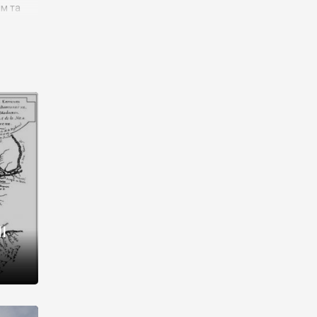
им та
ора і
є
го типу,
ей-
рний
ста:
 райони
від 2
I
і,
рукти,
 котрі