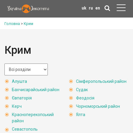
uk
ru
en
Головна
>
Крим
Крим
Алушта
Сімферопольський район
Бахчисарайський район
Судак
Євпаторія
Феодосія
Керч
Чорноморський район
Красноперекопський
Ялта
район
Севастополь