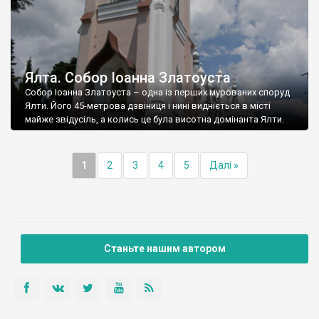
Ялта. Собор Іоанна Златоуста
Собор Іоанна Златоуста – одна із перших мурованих споруд
Ялти. Його 45-метрова дзвіниця і нині видніється в місті
майже звідусіль, а колись це була висотна домінанта Ялти.
1
2
3
4
5
Далі »
Станьте нашим автором