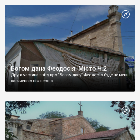
Богом дана Феодосія. Місто Ч.2
Друга частина звіту про "Богом дану" Феодосію буде не менш
насиченою ніж перша.