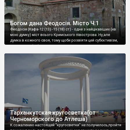
Богом дана Феодосія. Місто Ч.1
Феодосія (Кафа-12 (13) -15 (18) ст) - одне з найцікавіших (на
мою думку) міст всього Кримського півострова .Ну,але
думка в кожного своя, тому щоби розвіяти цей субєктивізм,
запрошую відвідати це
Тарханкутская кругосветка(от
Черноморского до Атлеша)
К сожалению настоящей "кругосветки" не получилось,пройти