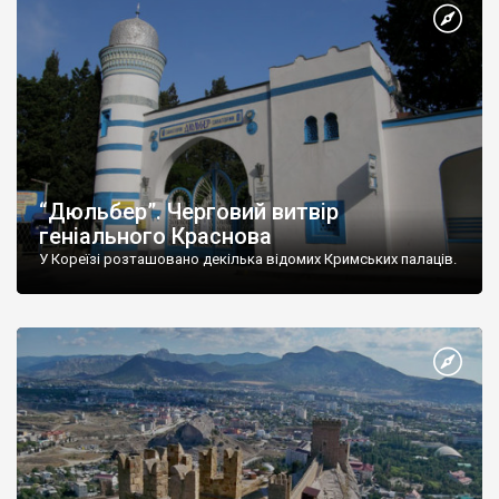
“Дюльбер”. Черговий витвір
геніального Краснова
У Кореїзі розташовано декілька відомих Кримських палаців.