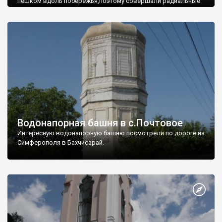
пешком вдоль побережья,поэтому совершали радиальные
вылазки из Оленевки.
Водонапорная башня в с.Почтовое
Интересную водонапорную башню посмотрели по дороге из
Симферополя в Бахчисарай.