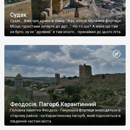
Судак
Судак... Вже чую крики в спину: "Ааа, попса! Муляжна фортеця!
Місце,туристами затерте до дір!..." Но то шо? А мене ще там
не було, ну не "дірявив" я там нічого... принаймні до цього літа.
Феодосія. Пагорб Карантинний
Головна памятка Феодосії - Генуезька фортеця знаходиться в
старому районі - на Карантинному пагорбі, який підноситься в
південній частині міста.