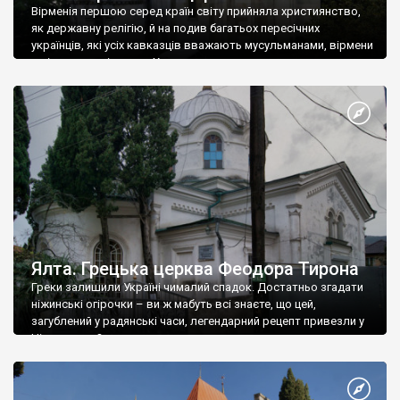
Вірменія першою серед країн світу прийняла християнство,
як державну релігію, й на подив багатьох пересічних
українців, які усіх кавказців вважають мусульманами, вірмени
є відданими вірянами Христа
Ялта. Грецька церква Феодора Тирона
Греки залишили Україні чималий спадок. Достатньо згадати
ніжинські огірочки – ви ж мабуть всі знаєте, що цей,
загублений у радянські часи, легендарний рецепт привезли у
Ніжин греки?