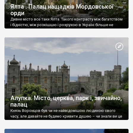
Ялта . Палац нащадків Мордовської
орди
Дивне місто все таки Ялта. Такого контрасту між багатством
і бідністю, між розкішшю і розрухою в Україні більше не
знайдеш.
Алупка. Місто, церква, парк і, звичайно,
палац
Князь Воронцов був чи не найвідомішою людиною свого
часу, але давайте не будемо кривити душею – чи знали ви це
прізвище до відвідин Алупки? Мабуть все таки ні.