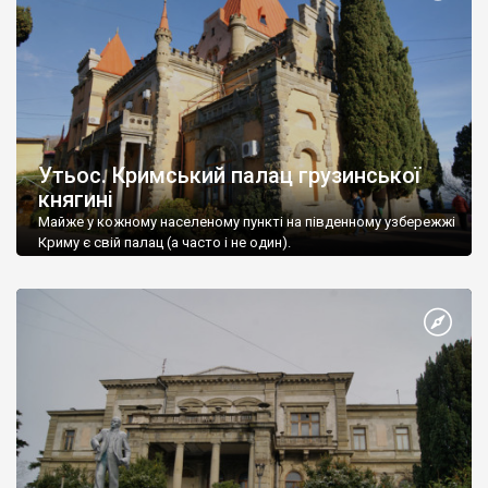
Утьос. Кримський палац грузинської
княгині
Майже у кожному населеному пункті на південному узбережжі
Криму є свій палац (а часто і не один).