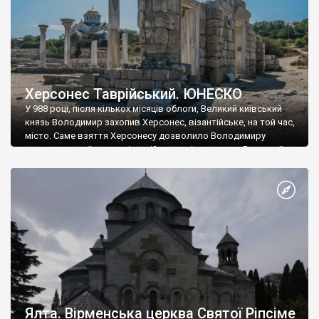
Херсонес Таврійський. ЮНЕСКО
У 988 році, після кількох місяців облоги, Великий київський
князь Володимир захопив Херсонес, візантійське, на той час,
місто. Саме взяття Херсонесу дозволило Володимиру
диктувати свої умови візантійському імператору Василю ІІ, та
одружитися з його дочкою Ганною. Цього ж року, в
Херсонесі Володимир-язичник, став Василем-християнином.
А потім було Хрещення Русі. На честь Херсонесу Таврійського
названо місто […]
Ялта. Вірменська церква Святої Ріпсіме