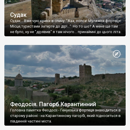
Судак
Судак... Вже чую крики в спину: "Ааа, попса! Муляжна фортеця!
Місце,туристами затерте до дір!..." Но то шо? А мене ще там
не було, ну не "дірявив" я там нічого... принаймні до цього літа.
Феодосія. Пагорб Карантинний
Головна памятка Феодосії - Генуезька фортеця знаходиться в
старому районі - на Карантинному пагорбі, який підноситься в
південній частині міста.