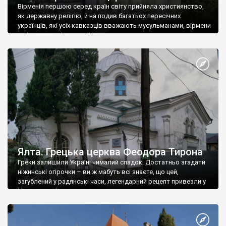
Вірменія першою серед країн світу прийняла християнство,
як державну релігію, й на подив багатьох пересічних
українців, які усіх кавказців вважають мусульманами, вірмени
є відданими вірянами Христа
Ялта. Грецька церква Феодора Тирона
Греки залишили Україні чималий спадок. Достатньо згадати
ніжинські огірочки – ви ж мабуть всі знаєте, що цей,
загублений у радянські часи, легендарний рецепт привезли у
Ніжин греки?