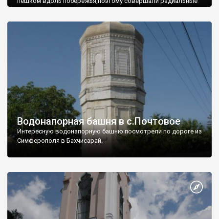
пешком вдоль побережья,поэтому совершали радиальные
вылазки из Оленевки.
Водонапорная башня в с.Почтовое
Интересную водонапорную башню посмотрели по дороге из
Симферополя в Бахчисарай.