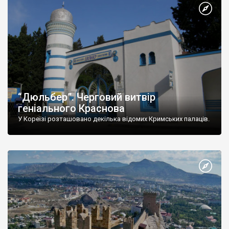
“Дюльбер”. Черговий витвір
геніального Краснова
У Кореїзі розташовано декілька відомих Кримських палаців.