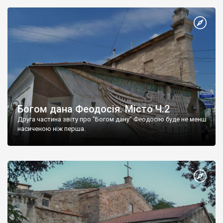
Богом дана Феодосія. Місто Ч.2
Друга частина звіту про "Богом дану" Феодосію буде не менш
насиченою ніж перша.