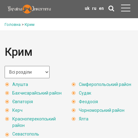
uk
ru
en
Головна
>
Крим
Крим
Алушта
Сімферопольський район
Бахчисарайський район
Судак
Євпаторія
Феодосія
Керч
Чорноморський район
Красноперекопський
Ялта
район
Севастополь