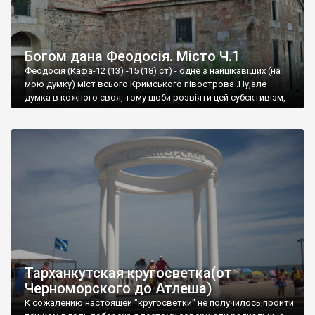
Богом дана Феодосія. Місто Ч.1
Феодосія (Кафа-12 (13) -15 (18) ст) - одне з найцікавіших (на
мою думку) міст всього Кримського півострова .Ну,але
думка в кожного своя, тому щоби розвіяти цей субєктивізм,
запрошую відвідати це
Тарханкутская кругосветка(от
Черноморского до Атлеша)
К сожалению настоящей "кругосветки" не получилось,пройти