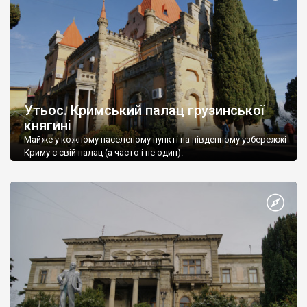
Утьос. Кримський палац грузинської
княгині
Майже у кожному населеному пункті на південному узбережжі
Криму є свій палац (а часто і не один).