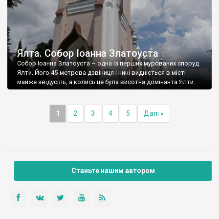
Ялта. Собор Іоанна Златоуста
Собор Іоанна Златоуста – одна із перших мурованих споруд
Ялти. Його 45-метрова дзвіниця і нині видніється в місті
майже звідусіль, а колись це була висотна домінанта Ялти.
1
2
3
4
5
Далі »
Станьте нашим автором