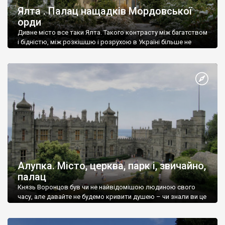
Ялта . Палац нащадків Мордовської
орди
Дивне місто все таки Ялта. Такого контрасту між багатством
і бідністю, між розкішшю і розрухою в Україні більше не
знайдеш.
Алупка. Місто, церква, парк і, звичайно,
палац
Князь Воронцов був чи не найвідомішою людиною свого
часу, але давайте не будемо кривити душею – чи знали ви це
прізвище до відвідин Алупки? Мабуть все таки ні.