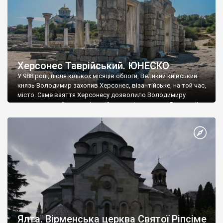
Херсонес Таврійський. ЮНЕСКО
У 988 році, після кількох місяців облоги, Великий київський
князь Володимир захопив Херсонес, візантійське, на той час,
місто. Саме взяття Херсонесу дозволило Володимиру
диктувати свої умови візантійському імператору Василю ІІ, та
одружитися з його дочкою Ганною. Цього ж року, в
Херсонесі Володимир-язичник, став Василем-християнином.
А потім було Хрещення Русі. На честь Херсонесу Таврійського
названо місто […]
Ялта. Вірменська церква Святої Ріпсіме