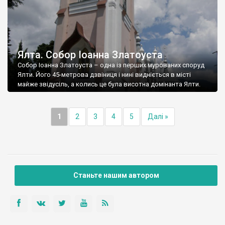
Ялта. Собор Іоанна Златоуста
Собор Іоанна Златоуста – одна із перших мурованих споруд
Ялти. Його 45-метрова дзвіниця і нині видніється в місті
майже звідусіль, а колись це була висотна домінанта Ялти.
1
2
3
4
5
Далі »
Станьте нашим автором