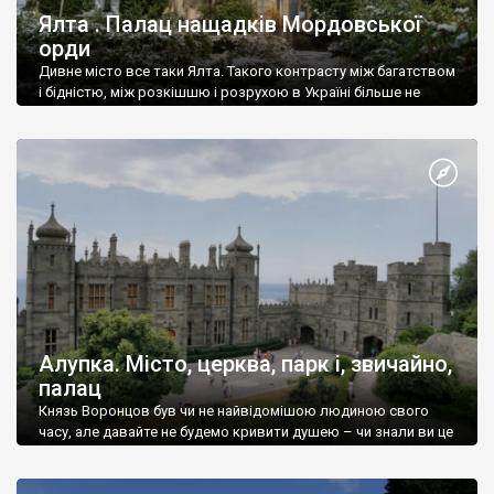
Ялта . Палац нащадків Мордовської
орди
Дивне місто все таки Ялта. Такого контрасту між багатством
і бідністю, між розкішшю і розрухою в Україні більше не
знайдеш.
Алупка. Місто, церква, парк і, звичайно,
палац
Князь Воронцов був чи не найвідомішою людиною свого
часу, але давайте не будемо кривити душею – чи знали ви це
прізвище до відвідин Алупки? Мабуть все таки ні.