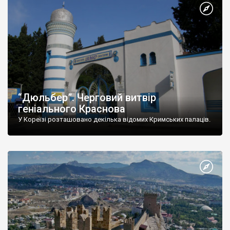
“Дюльбер”. Черговий витвір
геніального Краснова
У Кореїзі розташовано декілька відомих Кримських палаців.