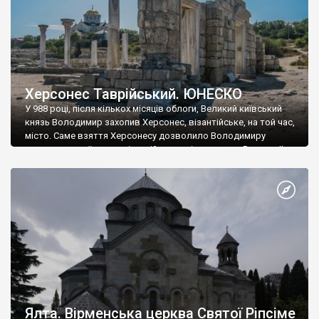
Херсонес Таврійський. ЮНЕСКО
У 988 році, після кількох місяців облоги, Великий київський
князь Володимир захопив Херсонес, візантійське, на той час,
місто. Саме взяття Херсонесу дозволило Володимиру
диктувати свої умови візантійському імператору Василю ІІ, та
одружитися з його дочкою Ганною. Цього ж року, в
Херсонесі Володимир-язичник, став Василем-християнином.
А потім було Хрещення Русі. На честь Херсонесу Таврійського
названо місто […]
Ялта. Вірменська церква Святої Ріпсіме