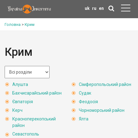
uk
ru
en
Головна
>
Крим
Крим
Алушта
Сімферопольський район
Бахчисарайський район
Судак
Євпаторія
Феодосія
Керч
Чорноморський район
Красноперекопський
Ялта
район
Севастополь