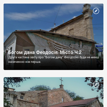
Богом дана Феодосія. Місто Ч.2
Друга частина звіту про "Богом дану" Феодосію буде не менш
насиченою ніж перша.