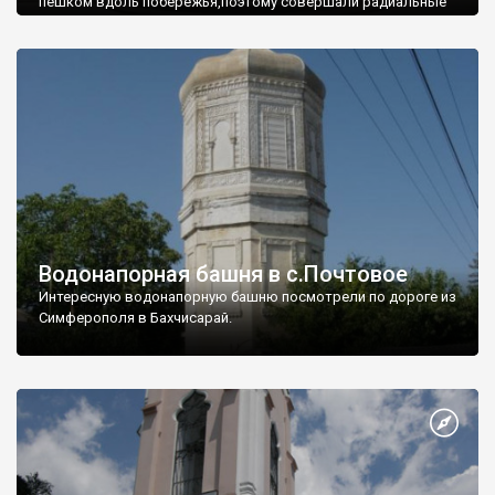
пешком вдоль побережья,поэтому совершали радиальные
вылазки из Оленевки.
Водонапорная башня в с.Почтовое
Интересную водонапорную башню посмотрели по дороге из
Симферополя в Бахчисарай.