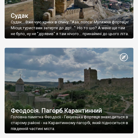
Судак
Судак... Вже чую крики в спину: "Ааа, попса! Муляжна фортеця!
Місце,туристами затерте до дір!..." Но то шо? А мене ще там
не було, ну не "дірявив" я там нічого... принаймні до цього літа.
Феодосія. Пагорб Карантинний
Головна памятка Феодосії - Генуезька фортеця знаходиться в
старому районі - на Карантинному пагорбі, який підноситься в
південній частині міста.