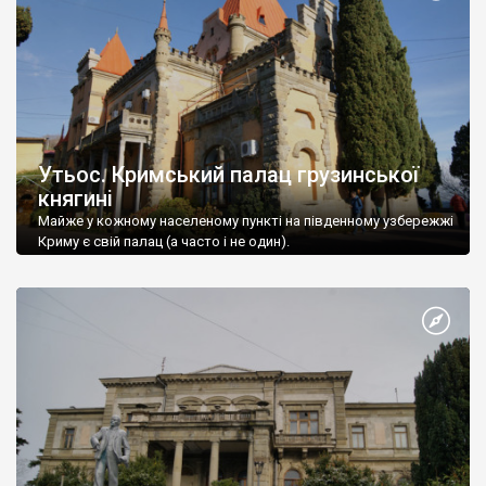
Утьос. Кримський палац грузинської
княгині
Майже у кожному населеному пункті на південному узбережжі
Криму є свій палац (а часто і не один).