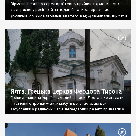
Вірменія першою серед країн світу прийняла християнство,
як державну релігію, й на подив багатьох пересічних
українців, які усіх кавказців вважають мусульманами, вірмени
є відданими вірянами Христа
Ялта. Грецька церква Феодора Тирона
Греки залишили Україні чималий спадок. Достатньо згадати
ніжинські огірочки – ви ж мабуть всі знаєте, що цей,
загублений у радянські часи, легендарний рецепт привезли у
Ніжин греки?