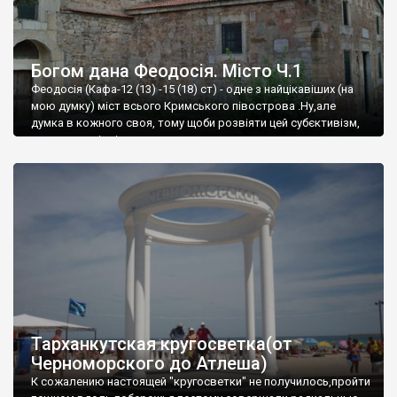
Богом дана Феодосія. Місто Ч.1
Феодосія (Кафа-12 (13) -15 (18) ст) - одне з найцікавіших (на
мою думку) міст всього Кримського півострова .Ну,але
думка в кожного своя, тому щоби розвіяти цей субєктивізм,
запрошую відвідати це
Тарханкутская кругосветка(от
Черноморского до Атлеша)
К сожалению настоящей "кругосветки" не получилось,пройти