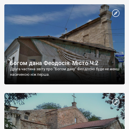
Богом дана Феодосія. Місто Ч.2
Друга частина звіту про "Богом дану" Феодосію буде не менш
насиченою ніж перша.