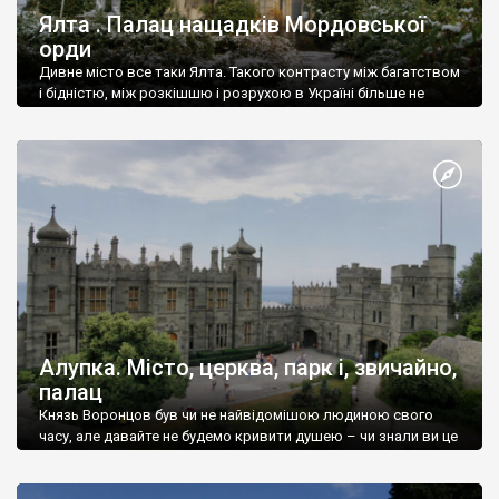
Ялта . Палац нащадків Мордовської
орди
Дивне місто все таки Ялта. Такого контрасту між багатством
і бідністю, між розкішшю і розрухою в Україні більше не
знайдеш.
Алупка. Місто, церква, парк і, звичайно,
палац
Князь Воронцов був чи не найвідомішою людиною свого
часу, але давайте не будемо кривити душею – чи знали ви це
прізвище до відвідин Алупки? Мабуть все таки ні.