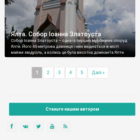
Ялта. Собор Іоанна Златоуста
Собор Іоанна Златоуста – одна із перших мурованих споруд
Ялти. Його 45-метрова дзвіниця і нині видніється в місті
майже звідусіль, а колись це була висотна домінанта Ялти.
1
2
3
4
5
Далі »
Станьте нашим автором