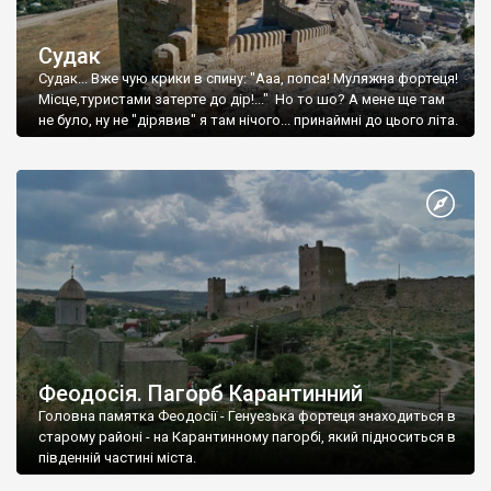
Судак
Судак... Вже чую крики в спину: "Ааа, попса! Муляжна фортеця!
Місце,туристами затерте до дір!..." Но то шо? А мене ще там
не було, ну не "дірявив" я там нічого... принаймні до цього літа.
Феодосія. Пагорб Карантинний
Головна памятка Феодосії - Генуезька фортеця знаходиться в
старому районі - на Карантинному пагорбі, який підноситься в
південній частині міста.