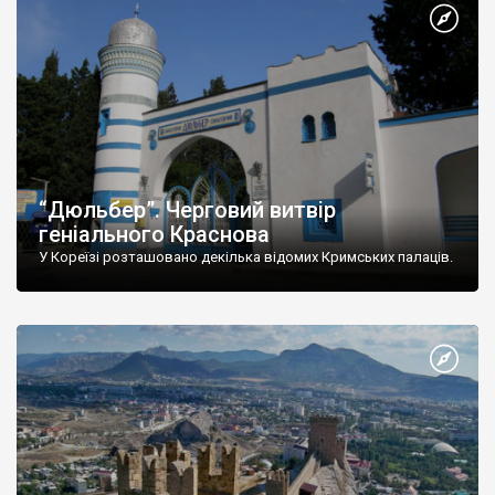
“Дюльбер”. Черговий витвір
геніального Краснова
У Кореїзі розташовано декілька відомих Кримських палаців.