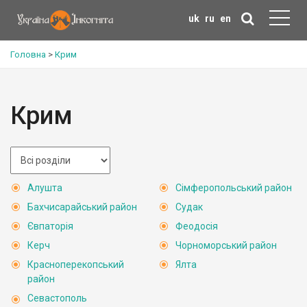
uk
ru
en
Головна
>
Крим
Крим
Алушта
Сімферопольський район
Бахчисарайський район
Судак
Євпаторія
Феодосія
Керч
Чорноморський район
Красноперекопський
Ялта
район
Севастополь