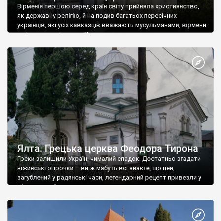
Вірменія першою серед країн світу прийняла християнство,
як державну релігію, й на подив багатьох пересічних
українців, які усіх кавказців вважають мусульманами, вірмени
є відданими вірянами Христа
Ялта. Грецька церква Феодора Тирона
Греки залишили Україні чималий спадок. Достатньо згадати
ніжинські огірочки – ви ж мабуть всі знаєте, що цей,
загублений у радянські часи, легендарний рецепт привезли у
Ніжин греки?