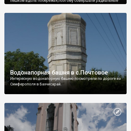
пешком вдоль побережья,поэтому совершали радиальные
вылазки из Оленевки.
Водонапорная башня в с.Почтовое
Интересную водонапорную башню посмотрели по дороге из
Симферополя в Бахчисарай.