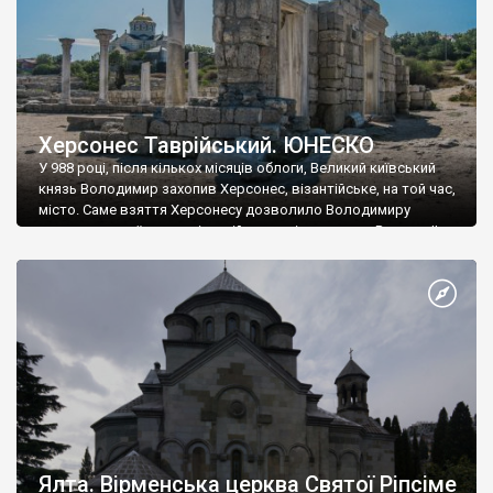
Херсонес Таврійський. ЮНЕСКО
У 988 році, після кількох місяців облоги, Великий київський
князь Володимир захопив Херсонес, візантійське, на той час,
місто. Саме взяття Херсонесу дозволило Володимиру
диктувати свої умови візантійському імператору Василю ІІ, та
одружитися з його дочкою Ганною. Цього ж року, в
Херсонесі Володимир-язичник, став Василем-християнином.
А потім було Хрещення Русі. На честь Херсонесу Таврійського
названо місто […]
Ялта. Вірменська церква Святої Ріпсіме