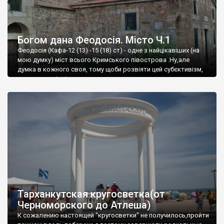
Богом дана Феодосія. Місто Ч.1
Феодосія (Кафа-12 (13) -15 (18) ст) - одне з найцікавіших (на
мою думку) міст всього Кримського півострова .Ну,але
думка в кожного своя, тому щоби розвіяти цей субєктивізм,
запрошую відвідати це
Тарханкутская кругосветка(от
Черноморского до Атлеша)
К сожалению настоящей "кругосветки" не получилось,пройти