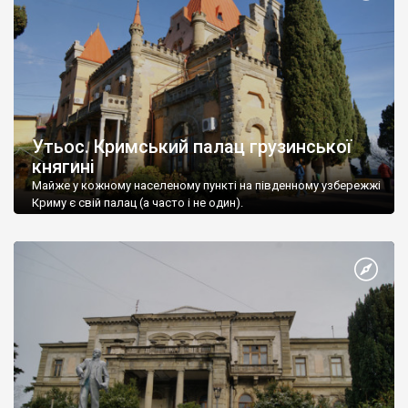
Утьос. Кримський палац грузинської
княгині
Майже у кожному населеному пункті на південному узбережжі
Криму є свій палац (а часто і не один).