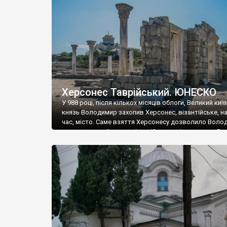
музею «Новгородський музей-заповідник» сотні арт
візантійської доби. Раритети викрадені з фондів об’
культурної спадщини ЮНЕСКО «Херсонеса Таврійсько
Офіційно – на виставку «Золото Візантії», але експер
влада в Україні вважають це лише […]
Херсонес Таврійський. ЮНЕСКО
У 988 році, після кількох місяців облоги, Великий киї
князь Володимир захопив Херсонес, візантійське, на
час, місто. Саме взяття Херсонесу дозволило Воло
диктувати свої умови візантійському імператору Вас
та одружитися з його дочкою Ганною. Цього ж року,
Херсонесі Володимир-язичник, став Василем-
християнином. А потім було Хрещення Русі. На честь
Херсонесу Таврійського названо місто […]