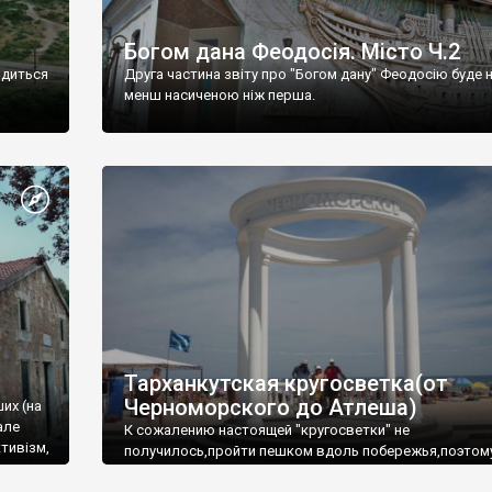
Богом дана Феодосія. Місто Ч.2
одиться
Друга частина звіту про "Богом дану" Феодосію буде 
менш насиченою ніж перша.
Тарханкутская кругосветка(от
Черноморского до Атлеша)
ших (на
але
К сожалению настоящей "кругосветки" не
тивізм,
получилось,пройти пешком вдоль побережья,поэтом
совершали радиальные вылазки из Оленевки.