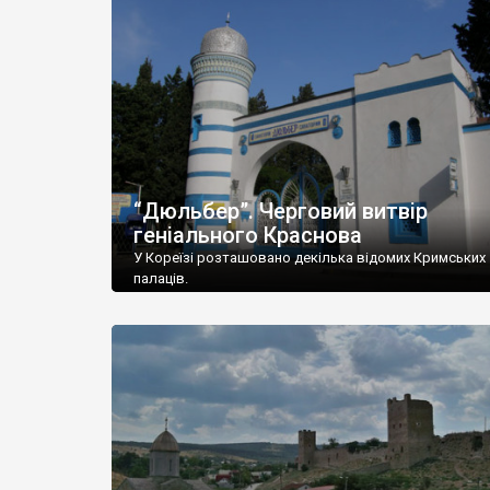
“Дюльбер”. Черговий витвір
геніального Краснова
У Кореїзі розташовано декілька відомих Кримських
палаців.