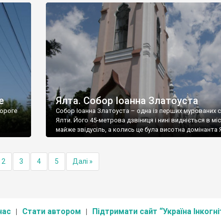
е
Ялта. Собор Іоанна Златоуста
ороге
Собор Іоанна Златоуста – одна із перших мурованих 
Ялти. Його 45-метрова дзвіниця і нині видніється в міс
майже звідусіль, а колись це була висотна домінанта 
2
3
4
5
Далі »
нас
Стати автором
Підтримати сайт “Україна Інкогні