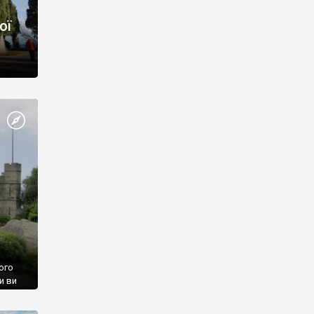
ої
ого
и ви