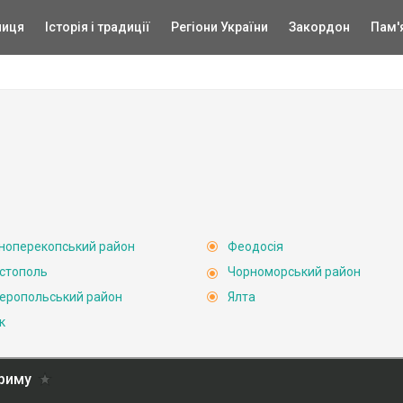
ниця
Історія і традиції
Регіони України
Закордон
Пам'
ноперекопський район
Феодосія
стополь
Чорноморський район
еропольський район
Ялта
к