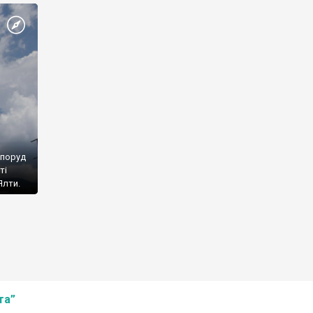
споруд
ті
Ялти.
та”