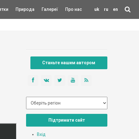
ятки
Природа
Галереї
Про нас
uk
ru
en
Станьте нашим автором
Підтримати сайт
Вхід