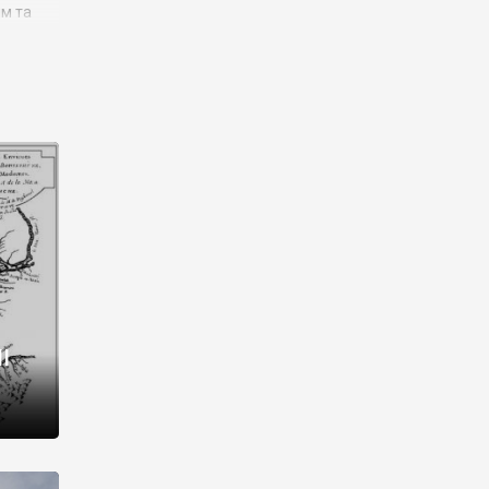
им та
ора і
є
го типу,
ей-
рний
ста:
 райони
від 2
I
і,
рукти,
 котрі