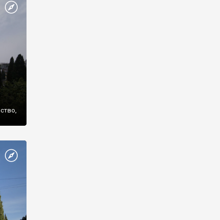
же
нство,