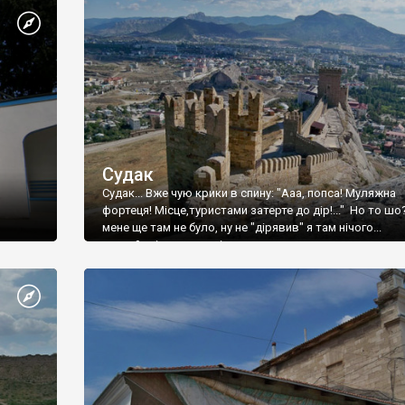
Судак
Судак... Вже чую крики в спину: "Ааа, попса! Муляжна
фортеця! Місце,туристами затерте до дір!..." Но то шо
мене ще там не було, ну не "дірявив" я там нічого...
принаймні до цього літа.