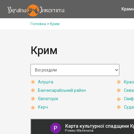
Крам
Головна
>
Крим
Крим
Алушта
Крас
Бахчисарайський район
Сева
Євпаторія
Сімф
Керч
Суда