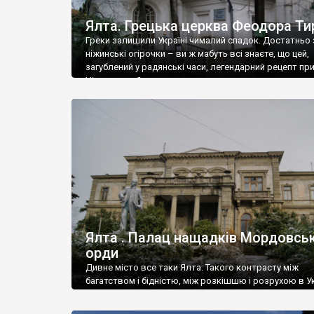
Ялта. Грецька церква Феодора Ти
Греки залишили Україні чималий спадок. Достатньо 
ніжинські огірочки – ви ж мабуть всі знаєте, що цей,
загублений у радянські часи, легендарний рецепт пр
Ніжин греки?
Ялта . Палац нащадків Мордовськ
орди
Дивне місто все таки Ялта. Такого контрасту між
багатством і бідністю, між розкішшю і розрухою в Ук
більше не знайдеш.