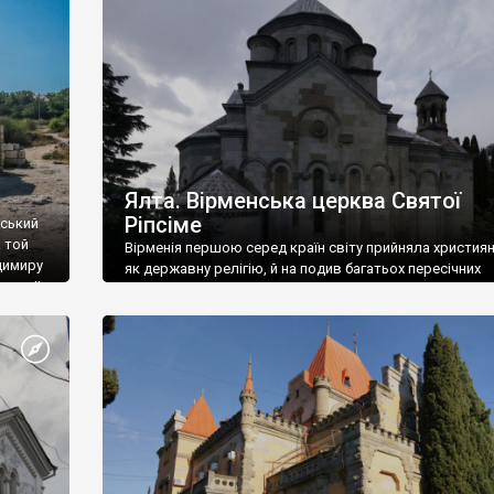
ефактів
називаються «повстяками» (postaki)…” “Вино. Крим
єкту
виробляє відмінне вино і його вдосталь: воно все ду
го».
легке біле і дуже […]
ти та
Ялта. Вірменська церква Святої
Ріпсіме
вський
 той
Вірменія першою серед країн світу прийняла христия
димиру
як державну релігію, й на подив багатьох пересічних
илю ІІ,
українців, які усіх кавказців вважають мусульманами,
 в
вірмени є відданими вірянами Христа