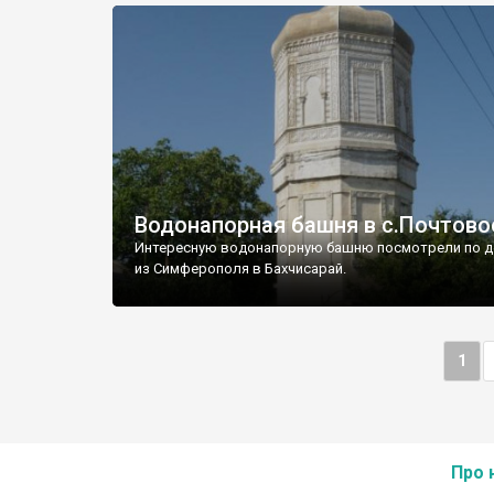
Водонапорная башня в с.Почтово
Интересную водонапорную башню посмотрели по д
из Симферополя в Бахчисарай.
1
Про 