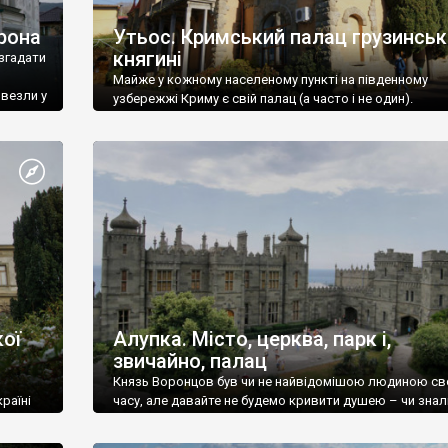
рона
Утьос. Кримський палац грузинськ
княгині
згадати
Майже у кожному населеному пункті на південному
ивезли у
узбережжі Криму є свій палац (а часто і не один).
ої
Алупка. Місто, церква, парк і,
звичайно, палац
Князь Воронцов був чи не найвідомішою людиною св
раїні
часу, але давайте не будемо кривити душею – чи знал
це прізвище до відвідин Алупки? Мабуть все таки ні.