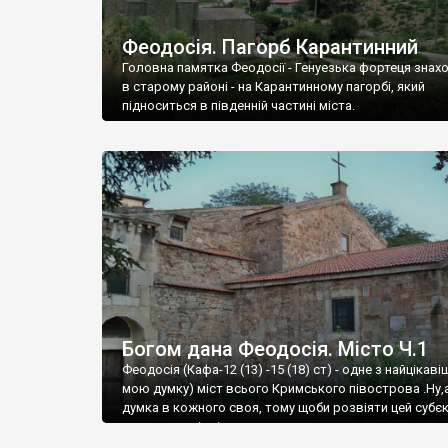
Феодосія. Пагорб Карантинний
Головна памятка Феодосії - Генуезька фортеця знах
в старому районі - на Карантинному пагорбі, який
підноситься в південній частині міста.
Богом дана Феодосія. Місто Ч.1
Феодосія (Кафа-12 (13) -15 (18) ст) - одне з найцікаві
мою думку) міст всього Кримського півострова .Ну,
думка в кожного своя, тому щоби розвіяти цей субєк
запрошую відвідати це