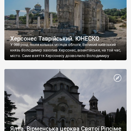
Херсонес Таврійський. ЮНЕСКО
У 988 році, після кількох місяців облоги, Великий київський
князь Володимир захопив Херсонес, візантійське, на той час,
місто. Саме взяття Херсонесу дозволило Володимиру
диктувати свої умови візантійському імператору Василю ІІ, та
одружитися з його дочкою Ганною. Цього ж року, в
Херсонесі Володимир-язичник, став Василем-християнином.
А потім було Хрещення Русі. На честь Херсонесу Таврійського
названо місто […]
Ялта. Вірменська церква Святої Ріпсіме