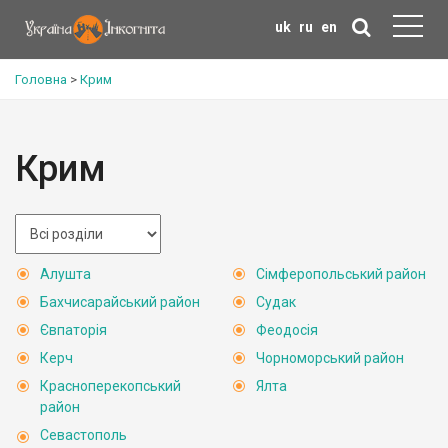
uk
ru
en
Головна
>
Крим
Крим
Алушта
Сімферопольський район
Бахчисарайський район
Судак
Євпаторія
Феодосія
Керч
Чорноморський район
Красноперекопський
Ялта
район
Севастополь