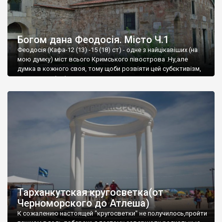
Богом дана Феодосія. Місто Ч.1
Феодосія (Кафа-12 (13) -15 (18) ст) - одне з найцікавіших (на
мою думку) міст всього Кримського півострова .Ну,але
думка в кожного своя, тому щоби розвіяти цей субєктивізм,
запрошую відвідати це
Тарханкутская кругосветка(от
Черноморского до Атлеша)
К сожалению настоящей "кругосветки" не получилось,пройти