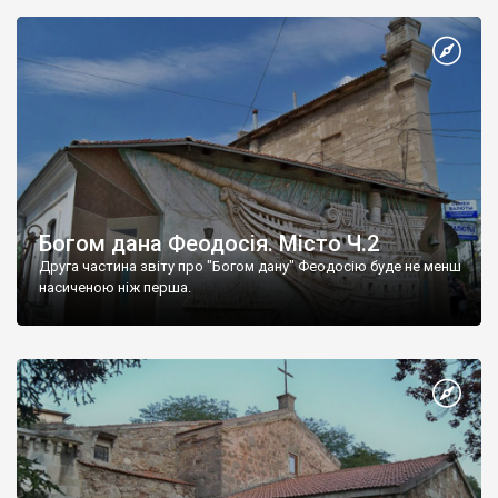
Богом дана Феодосія. Місто Ч.2
Друга частина звіту про "Богом дану" Феодосію буде не менш
насиченою ніж перша.