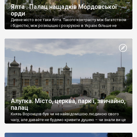
Ялта . Палац нащадків Мордовської
орди
Дивне місто все таки Ялта. Такого контрасту між багатством
і бідністю, між розкішшю і розрухою в Україні більше не
знайдеш.
Алупка. Місто, церква, парк і, звичайно,
палац
Князь Воронцов був чи не найвідомішою людиною свого
часу, але давайте не будемо кривити душею – чи знали ви це
прізвище до відвідин Алупки? Мабуть все таки ні.