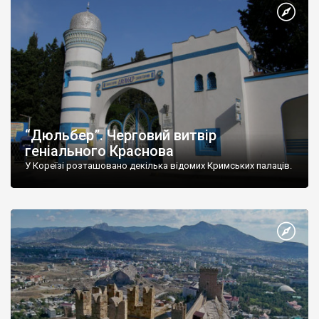
“Дюльбер”. Черговий витвір
геніального Краснова
У Кореїзі розташовано декілька відомих Кримських палаців.