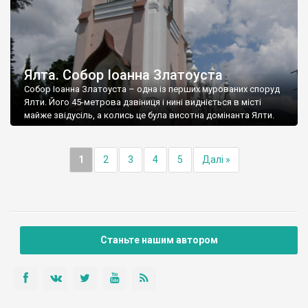
Ялта. Собор Іоанна Златоуста
Собор Іоанна Златоуста – одна із перших мурованих споруд
Ялти. Його 45-метрова дзвіниця і нині видніється в місті
майже звідусіль, а колись це була висотна домінанта Ялти.
1
2
3
4
5
Далі »
Станьте нашим автором