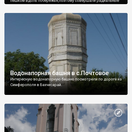
пешком вдоль побережья,поэтому совершали радиальные
вылазки из Оленевки.
Водонапорная башня в с.Почтовое
Интересную водонапорную башню посмотрели по дороге из
Симферополя в Бахчисарай.