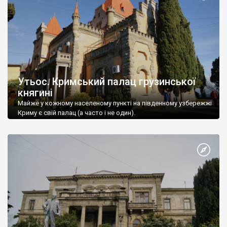
Утьос. Кримський палац грузинської
княгині
Майже у кожному населеному пункті на південному узбережжі
Криму є свій палац (а часто і не один).