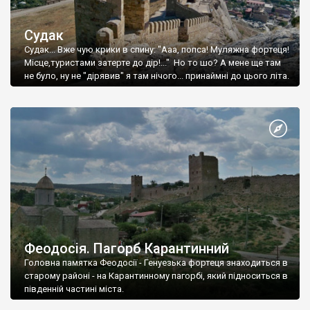
Судак
Судак... Вже чую крики в спину: "Ааа, попса! Муляжна фортеця!
Місце,туристами затерте до дір!..." Но то шо? А мене ще там
не було, ну не "дірявив" я там нічого... принаймні до цього літа.
Феодосія. Пагорб Карантинний
Головна памятка Феодосії - Генуезька фортеця знаходиться в
старому районі - на Карантинному пагорбі, який підноситься в
південній частині міста.