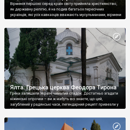
Вірменія першою серед країн світу прийняла християнство,
як державну релігію, й на подив багатьох пересічних
українців, які усіх кавказців вважають мусульманами, вірмени
є відданими вірянами Христа
Ялта. Грецька церква Феодора Тирона
Греки залишили Україні чималий спадок. Достатньо згадати
ніжинські огірочки – ви ж мабуть всі знаєте, що цей,
загублений у радянські часи, легендарний рецепт привезли у
Ніжин греки?