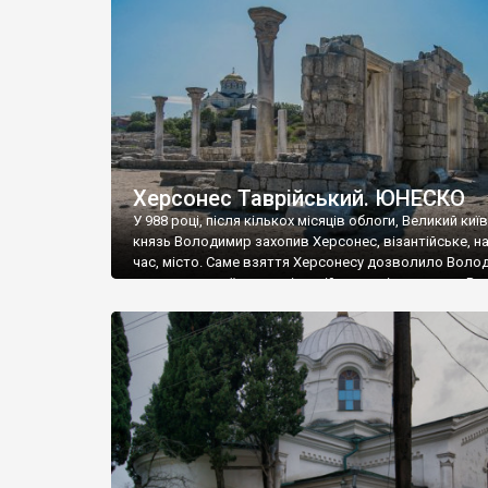
музею «Новгородський музей-заповідник» сотні арт
візантійської доби. Раритети викрадені з фондів об’
культурної спадщини ЮНЕСКО «Херсонеса Таврійсько
Офіційно – на виставку «Золото Візантії», але експер
влада в Україні вважають це лише […]
Херсонес Таврійський. ЮНЕСКО
У 988 році, після кількох місяців облоги, Великий киї
князь Володимир захопив Херсонес, візантійське, на
час, місто. Саме взяття Херсонесу дозволило Воло
диктувати свої умови візантійському імператору Вас
та одружитися з його дочкою Ганною. Цього ж року,
Херсонесі Володимир-язичник, став Василем-
християнином. А потім було Хрещення Русі. На честь
Херсонесу Таврійського названо місто […]