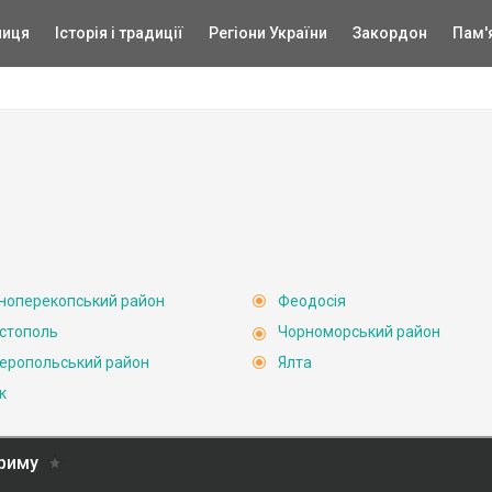
ниця
Історія і традиції
Регіони України
Закордон
Пам'
ноперекопський район
Феодосія
стополь
Чорноморський район
еропольський район
Ялта
к