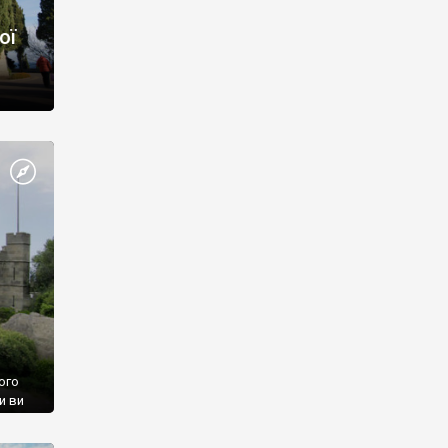
ої
ого
и ви