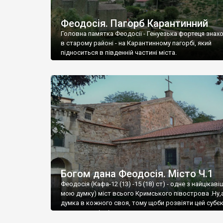
Феодосія. Пагорб Карантинний
Головна памятка Феодосії - Генуезька фортеця знах
в старому районі - на Карантинному пагорбі, який
підноситься в південній частині міста.
Богом дана Феодосія. Місто Ч.1
Феодосія (Кафа-12 (13) -15 (18) ст) - одне з найцікаві
мою думку) міст всього Кримського півострова .Ну,
думка в кожного своя, тому щоби розвіяти цей субєк
запрошую відвідати це