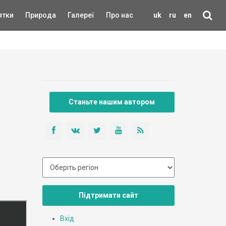
ятки
Природа
Галереї
Про нас
uk
ru
en
Станьте нашим автором
Підтримати сайт
Вхід