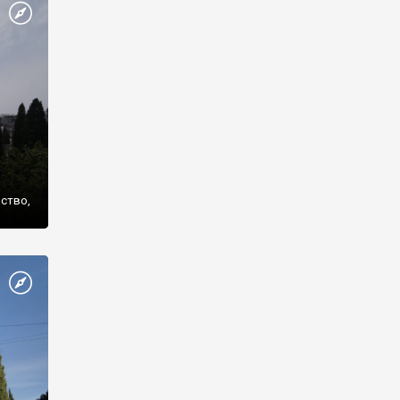
же
нство,