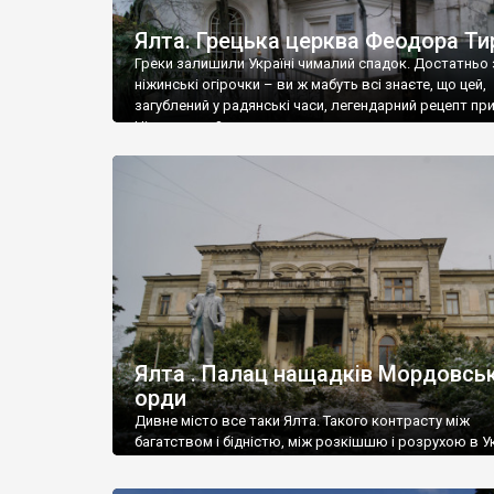
Ялта. Грецька церква Феодора Ти
Греки залишили Україні чималий спадок. Достатньо 
ніжинські огірочки – ви ж мабуть всі знаєте, що цей,
загублений у радянські часи, легендарний рецепт пр
Ніжин греки?
Ялта . Палац нащадків Мордовськ
орди
Дивне місто все таки Ялта. Такого контрасту між
багатством і бідністю, між розкішшю і розрухою в Ук
більше не знайдеш.