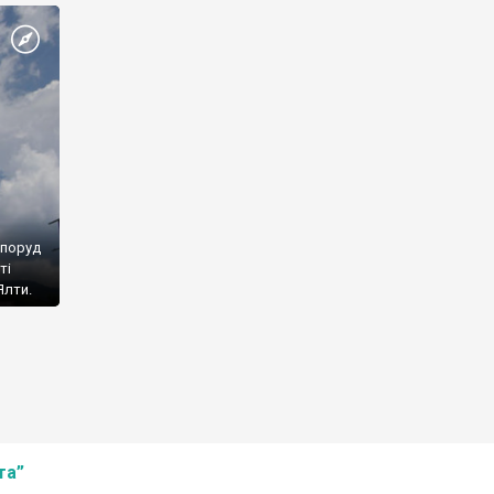
споруд
ті
Ялти.
та”