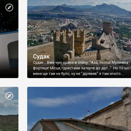
Судак
Судак... Вже чую крики в спину: "Ааа, попса! Муляжна
фортеця! Місце,туристами затерте до дір!..." Но то шо
мене ще там не було, ну не "дірявив" я там нічого...
принаймні до цього літа.