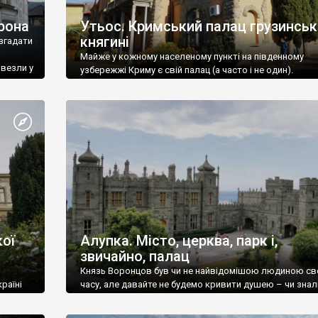
рона
Утьос. Кримський палац грузинськ
княгині
згадати
Майже у кожному населеному пункті на південному
ивезли у
узбережжі Криму є свій палац (а часто і не один).
ої
Алупка. Місто, церква, парк і,
звичайно, палац
Князь Воронцов був чи не найвідомішою людиною св
раїні
часу, але давайте не будемо кривити душею – чи знал
це прізвище до відвідин Алупки? Мабуть все таки ні.