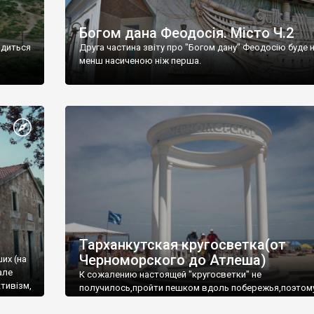
Богом дана Феодосія. Місто Ч.2
одиться
Друга частина звіту про "Богом дану" Феодосію буде 
менш насиченою ніж перша.
Тарханкутская кругосветка(от
Черноморского до Атлеша)
ших (на
але
К сожалению настоящей "кругосветки" не
тивізм,
получилось,пройти пешком вдоль побережья,поэтом
совершали радиальные вылазки из Оленевки.