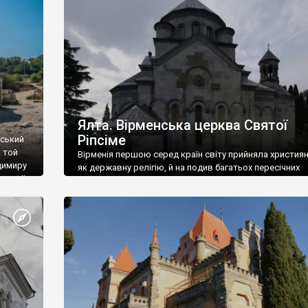
ефактів
називаються «повстяками» (postaki)…” “Вино. Крим
єкту
виробляє відмінне вино і його вдосталь: воно все ду
го».
легке біле і дуже […]
ти та
Ялта. Вірменська церква Святої
Ріпсіме
вський
 той
Вірменія першою серед країн світу прийняла христия
димиру
як державну релігію, й на подив багатьох пересічних
илю ІІ,
українців, які усіх кавказців вважають мусульманами,
 в
вірмени є відданими вірянами Христа