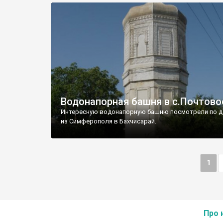
Водонапорная башня в с.Почтово
Интересную водонапорную башню посмотрели по д
из Симферополя в Бахчисарай.
1
Про 