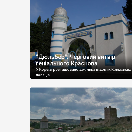
“Дюльбер”. Черговий витвір
геніального Краснова
У Кореїзі розташовано декілька відомих Кримських
палаців.