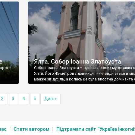
е
Ялта. Собор Іоанна Златоуста
ороге
Собор Іоанна Златоуста – одна із перших мурованих 
Ялти. Його 45-метрова дзвіниця і нині видніється в міс
майже звідусіль, а колись це була висотна домінанта 
2
3
4
5
Далі »
нас
Стати автором
Підтримати сайт “Україна Інкогні