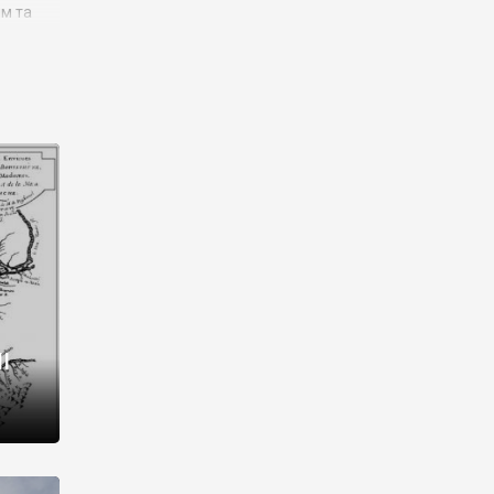
им та
ора і
є
го типу,
ей-
рний
ста:
 райони
від 2
I
і,
рукти,
 котрі