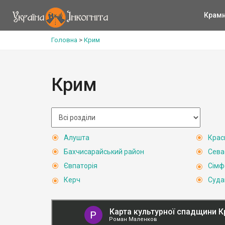
Крам
Головна
>
Крим
Крим
Алушта
Крас
Бахчисарайський район
Сева
Євпаторія
Сімф
Керч
Суда