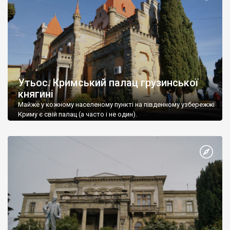
Утьос. Кримський палац грузинської
княгині
Майже у кожному населеному пункті на південному узбережжі
Криму є свій палац (а часто і не один).