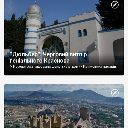
“Дюльбер”. Черговий витвір
геніального Краснова
У Кореїзі розташовано декілька відомих Кримських палаців.