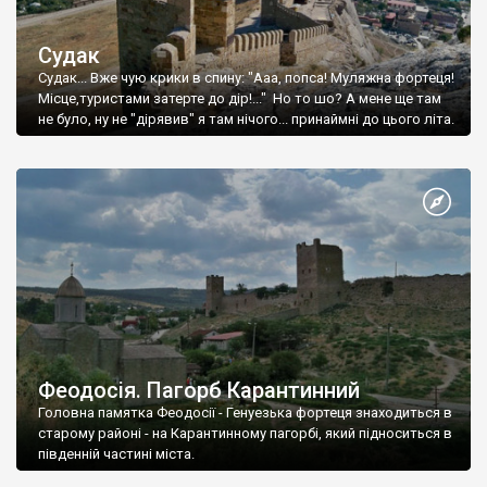
Судак
Судак... Вже чую крики в спину: "Ааа, попса! Муляжна фортеця!
Місце,туристами затерте до дір!..." Но то шо? А мене ще там
не було, ну не "дірявив" я там нічого... принаймні до цього літа.
Феодосія. Пагорб Карантинний
Головна памятка Феодосії - Генуезька фортеця знаходиться в
старому районі - на Карантинному пагорбі, який підноситься в
південній частині міста.