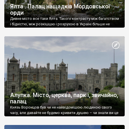
Ялта . Палац нащадків Мордовської
орди
Дивне місто все таки Ялта. Такого контрасту між багатством
і бідністю, між розкішшю і розрухою в Україні більше не
знайдеш.
Алупка. Місто, церква, парк і, звичайно,
палац
Князь Воронцов був чи не найвідомішою людиною свого
часу, але давайте не будемо кривити душею – чи знали ви це
прізвище до відвідин Алупки? Мабуть все таки ні.