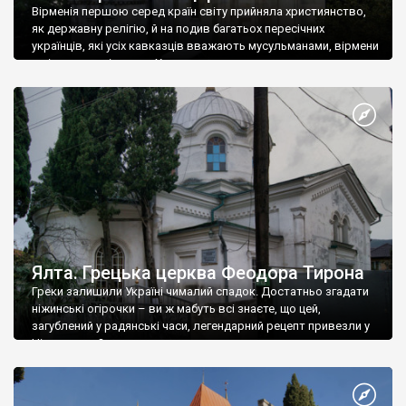
Вірменія першою серед країн світу прийняла християнство,
як державну релігію, й на подив багатьох пересічних
українців, які усіх кавказців вважають мусульманами, вірмени
є відданими вірянами Христа
Ялта. Грецька церква Феодора Тирона
Греки залишили Україні чималий спадок. Достатньо згадати
ніжинські огірочки – ви ж мабуть всі знаєте, що цей,
загублений у радянські часи, легендарний рецепт привезли у
Ніжин греки?