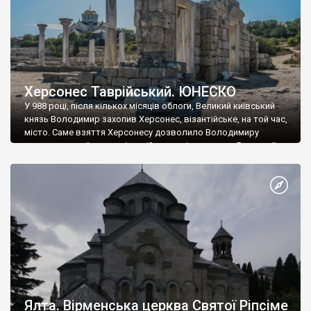
Херсонес Таврійський. ЮНЕСКО
У 988 році, після кількох місяців облоги, Великий київський
князь Володимир захопив Херсонес, візантійське, на той час,
місто. Саме взяття Херсонесу дозволило Володимиру
диктувати свої умови візантійському імператору Василю ІІ, та
одружитися з його дочкою Ганною. Цього ж року, в
Херсонесі Володимир-язичник, став Василем-християнином.
А потім було Хрещення Русі. На честь Херсонесу Таврійського
названо місто […]
Ялта. Вірменська церква Святої Ріпсіме