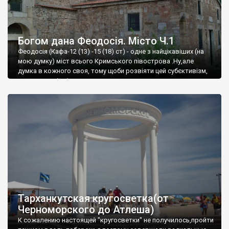
Богом дана Феодосія. Місто Ч.1
Феодосія (Кафа-12 (13) -15 (18) ст) - одне з найцікавіших (на
мою думку) міст всього Кримського півострова .Ну,але
думка в кожного своя, тому щоби розвіяти цей субєктивізм,
запрошую відвідати це
Тарханкутская кругосветка(от
Черноморского до Атлеша)
К сожалению настоящей "кругосветки" не получилось,пройти