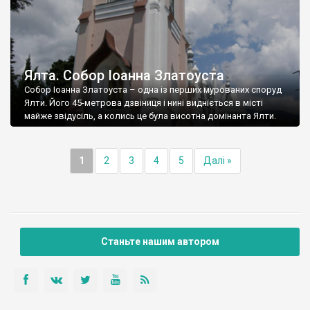
Ялта. Собор Іоанна Златоуста
Собор Іоанна Златоуста – одна із перших мурованих споруд
Ялти. Його 45-метрова дзвіниця і нині видніється в місті
майже звідусіль, а колись це була висотна домінанта Ялти.
1
2
3
4
5
Далі »
Станьте нашим автором