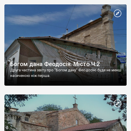
Богом дана Феодосія. Місто Ч.2
Друга частина звіту про "Богом дану" Феодосію буде не менш
насиченою ніж перша.