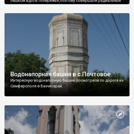
пешком вдоль побережья,поэтому совершали радиальные
вылазки из Оленевки.
Водонапорная башня в с.Почтовое
Интересную водонапорную башню посмотрели по дороге из
Симферополя в Бахчисарай.