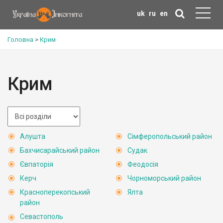
uk
ru
en
Головна
>
Крим
Крим
Алушта
Сімферопольський район
Бахчисарайський район
Судак
Євпаторія
Феодосія
Керч
Чорноморський район
Красноперекопський
Ялта
район
Севастополь