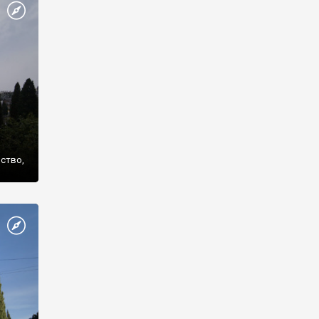
же
нство,