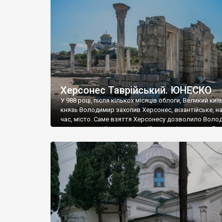
музею «Новгородський музей-заповідник» сотні арт
візантійської доби. Раритети викрадені з фондів об’
культурної спадщини ЮНЕСКО «Херсонеса Таврійсько
Офіційно – на виставку «Золото Візантії», але експер
влада в Україні вважають це лише […]
Херсонес Таврійський. ЮНЕСКО
У 988 році, після кількох місяців облоги, Великий киї
князь Володимир захопив Херсонес, візантійське, на
час, місто. Саме взяття Херсонесу дозволило Воло
диктувати свої умови візантійському імператору Вас
та одружитися з його дочкою Ганною. Цього ж року,
Херсонесі Володимир-язичник, став Василем-
християнином. А потім було Хрещення Русі. На честь
Херсонесу Таврійського названо місто […]