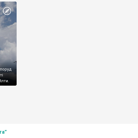
споруд
ті
Ялти.
та”