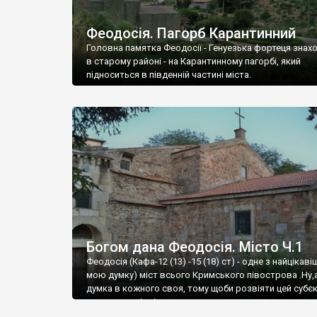
Феодосія. Пагорб Карантинний
Головна памятка Феодосії - Генуезька фортеця знах
в старому районі - на Карантинному пагорбі, який
підноситься в південній частині міста.
Богом дана Феодосія. Місто Ч.1
Феодосія (Кафа-12 (13) -15 (18) ст) - одне з найцікаві
мою думку) міст всього Кримського півострова .Ну,
думка в кожного своя, тому щоби розвіяти цей субєк
запрошую відвідати це