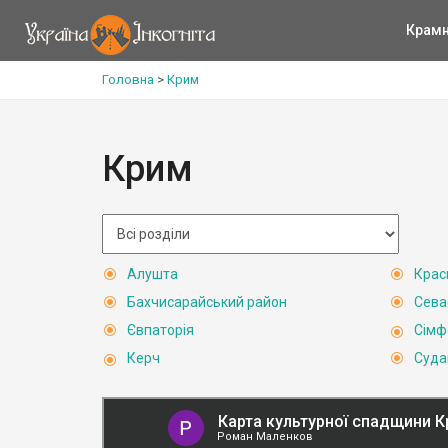
Крам
Головна
>
Крим
Крим
Алушта
Крас
Бахчисарайський район
Сева
Євпаторія
Сімф
Керч
Суда