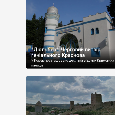
“Дюльбер”. Черговий витвір
геніального Краснова
У Кореїзі розташовано декілька відомих Кримських
палаців.