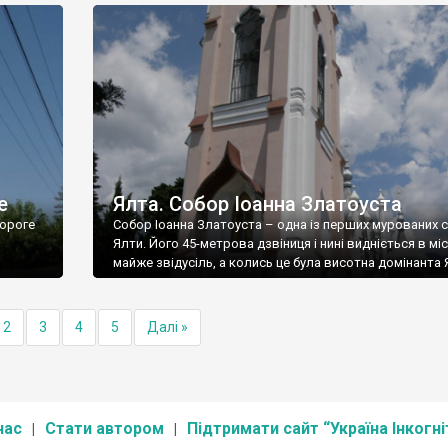
е
Ялта. Собор Іоанна Златоуста
ороге
Собор Іоанна Златоуста – одна із перших мурованих 
Ялти. Його 45-метрова дзвіниця і нині видніється в міс
майже звідусіль, а колись це була висотна домінанта 
2
3
4
5
Далі »
нас
Стати автором
Підтримати сайт “Україна Інкогні