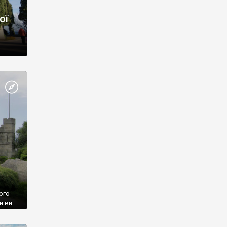
ої
ого
и ви