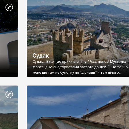
Судак
Судак... Вже чую крики в спину: "Ааа, попса! Муляжна
фортеця! Місце,туристами затерте до дір!..." Но то шо
мене ще там не було, ну не "дірявив" я там нічого...
принаймні до цього літа.