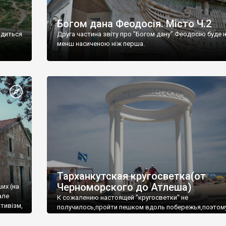
Богом дана Феодосія. Місто Ч.2
одиться
Друга частина звіту про "Богом дану" Феодосію буде 
менш насиченою ніж перша.
Тарханкутская кругосветка(от
Черноморского до Атлеша)
ших (на
але
К сожалению настоящей "кругосветки" не
тивізм,
получилось,пройти пешком вдоль побережья,поэтом
совершали радиальные вылазки из Оленевки.