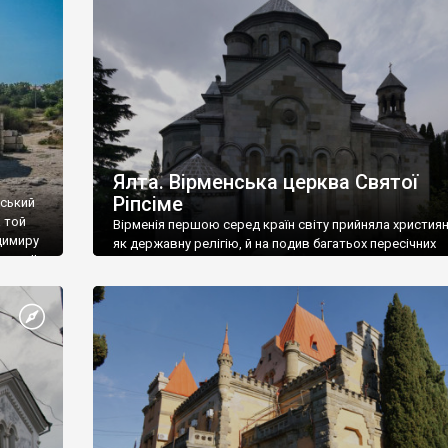
ефактів
називаються «повстяками» (postaki)…” “Вино. Крим
єкту
виробляє відмінне вино і його вдосталь: воно все ду
го».
легке біле і дуже […]
ти та
Ялта. Вірменська церква Святої
Ріпсіме
вський
 той
Вірменія першою серед країн світу прийняла христия
димиру
як державну релігію, й на подив багатьох пересічних
илю ІІ,
українців, які усіх кавказців вважають мусульманами,
 в
вірмени є відданими вірянами Христа