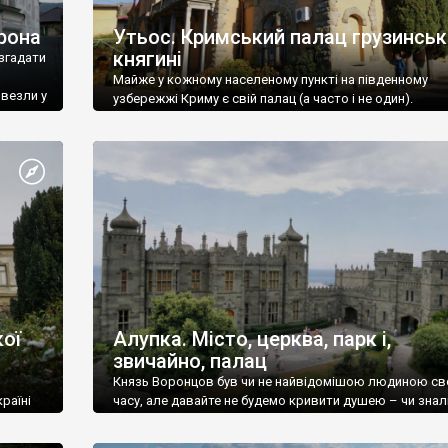
рона
Утьос. Кримський палац грузинськ
княгині
згадати
Майже у кожному населеному пункті на південному
ивезли у
узбережжі Криму є свій палац (а часто і не один).
ої
Алупка. Місто, церква, парк і,
звичайно, палац
Князь Воронцов був чи не найвідомішою людиною св
раїні
часу, але давайте не будемо кривити душею – чи знал
це прізвище до відвідин Алупки? Мабуть все таки ні.