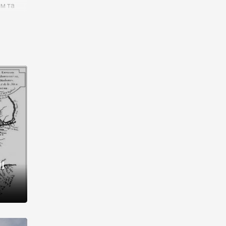
им та
ора і
є
го типу,
ей-
рний
ста:
 райони
від 2
I
і,
рукти,
 котрі