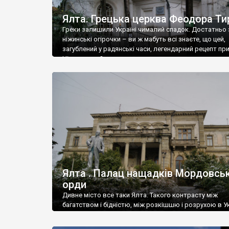
Ялта. Грецька церква Феодора Ти
Греки залишили Україні чималий спадок. Достатньо 
ніжинські огірочки – ви ж мабуть всі знаєте, що цей,
загублений у радянські часи, легендарний рецепт пр
Ніжин греки?
Ялта . Палац нащадків Мордовськ
орди
Дивне місто все таки Ялта. Такого контрасту між
багатством і бідністю, між розкішшю і розрухою в Ук
більше не знайдеш.