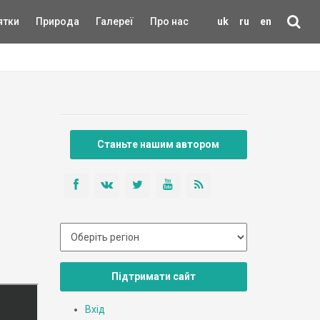
ятки
Природа
Галереї
Про нас
uk
ru
en
Станьте нашим автором
Підтримати сайт
Вхід