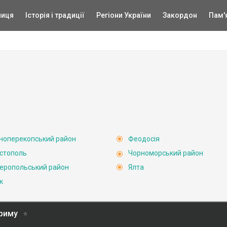
ниця
Історія і традиції
Регіони України
Закордон
Пам'
ноперекопський район
Феодосія
стополь
Чорноморський район
еропольський район
Ялта
к