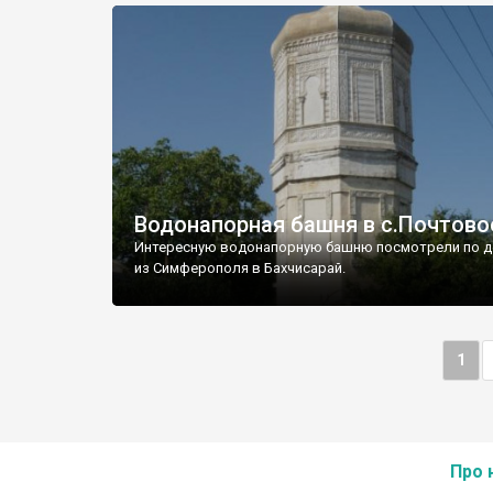
Водонапорная башня в с.Почтово
Интересную водонапорную башню посмотрели по д
из Симферополя в Бахчисарай.
1
Про 