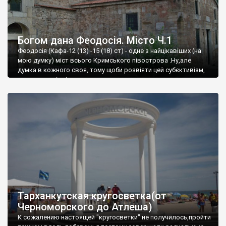
Богом дана Феодосія. Місто Ч.1
Феодосія (Кафа-12 (13) -15 (18) ст) - одне з найцікавіших (на
мою думку) міст всього Кримського півострова .Ну,але
думка в кожного своя, тому щоби розвіяти цей субєктивізм,
запрошую відвідати це
Тарханкутская кругосветка(от
Черноморского до Атлеша)
К сожалению настоящей "кругосветки" не получилось,пройти