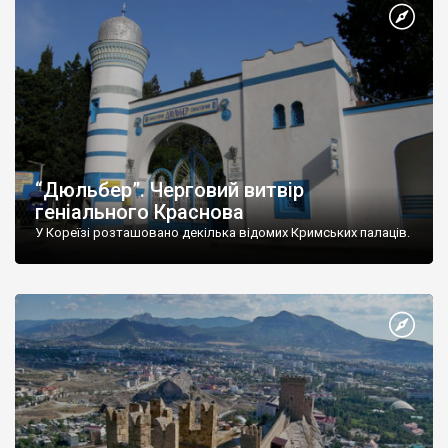
“Дюльбер”. Черговий витвір
геніального Краснова
У Кореїзі розташовано декілька відомих Кримських палаців.