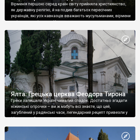
Вірменія першою серед країн світу прийняла християнство,
як державну релігію, й на подив багатьох пересічних
українців, які усіх кавказців вважають мусульманами, вірмени
є відданими вірянами Христа
Ялта. Грецька церква Феодора Тирона
Греки залишили Україні чималий спадок. Достатньо згадати
ніжинські огірочки – ви ж мабуть всі знаєте, що цей,
загублений у радянські часи, легендарний рецепт привезли у
Ніжин греки?