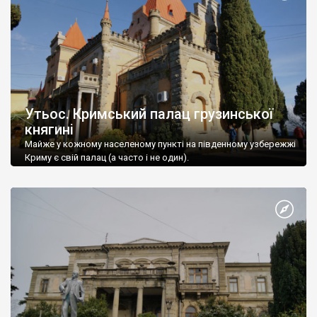
Утьос. Кримський палац грузинської
княгині
Майже у кожному населеному пункті на південному узбережжі
Криму є свій палац (а часто і не один).