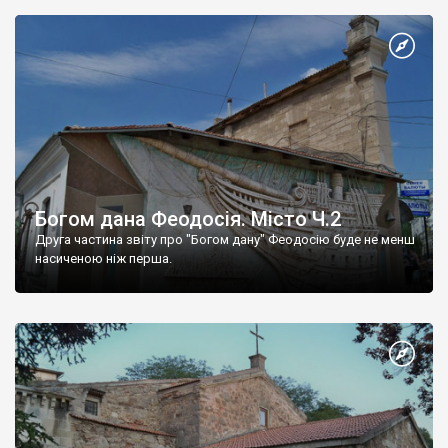
Богом дана Феодосія. Місто Ч.2
Друга частина звіту про "Богом дану" Феодосію буде не менш
насиченою ніж перша.