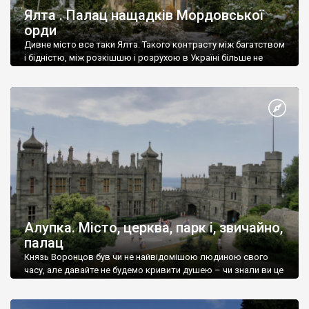
Ялта . Палац нащадків Мордовської
орди
Дивне місто все таки Ялта. Такого контрасту між багатством
і бідністю, між розкішшю і розрухою в Україні більше не
знайдеш.
Алупка. Місто, церква, парк і, звичайно,
палац
Князь Воронцов був чи не найвідомішою людиною свого
часу, але давайте не будемо кривити душею – чи знали ви це
прізвище до відвідин Алупки? Мабуть все таки ні.