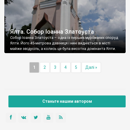
Ялта. Собор Іоанна Златоуста
Собор Іоанна Златоуста – одна із перших мурованих споруд
Ялти. Його 45-метрова дзвіниця і нині видніється в місті
майже звідусіль, а колись це була висотна домінанта Ялти.
1
2
3
4
5
Далі »
Станьте нашим автором