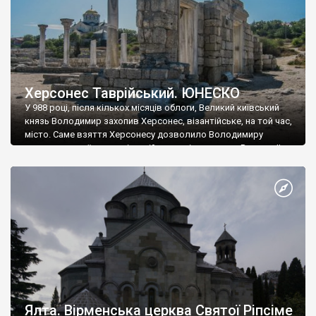
Херсонес Таврійський. ЮНЕСКО
У 988 році, після кількох місяців облоги, Великий київський
князь Володимир захопив Херсонес, візантійське, на той час,
місто. Саме взяття Херсонесу дозволило Володимиру
диктувати свої умови візантійському імператору Василю ІІ, та
одружитися з його дочкою Ганною. Цього ж року, в
Херсонесі Володимир-язичник, став Василем-християнином.
А потім було Хрещення Русі. На честь Херсонесу Таврійського
названо місто […]
Ялта. Вірменська церква Святої Ріпсіме