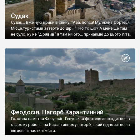
Судак
Судак... Вже чую крики в спину: "Ааа, попса! Муляжна фортеця!
Місце,туристами затерте до дір!..." Но то шо? А мене ще там
не було, ну не "дірявив" я там нічого... принаймні до цього літа.
Феодосія. Пагорб Карантинний
Головна памятка Феодосії - Генуезька фортеця знаходиться в
старому районі - на Карантинному пагорбі, який підноситься в
південній частині міста.