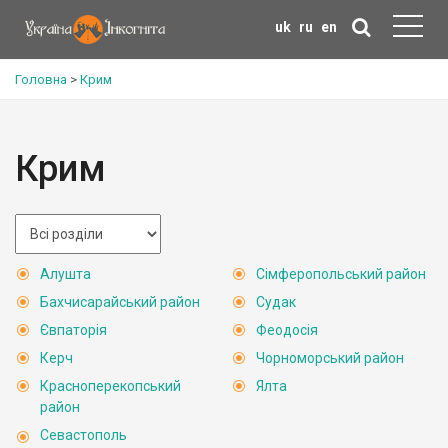
uk
ru
en
Головна
>
Крим
Крим
Алушта
Сімферопольський район
Бахчисарайський район
Судак
Євпаторія
Феодосія
Керч
Чорноморський район
Красноперекопський
Ялта
район
Севастополь