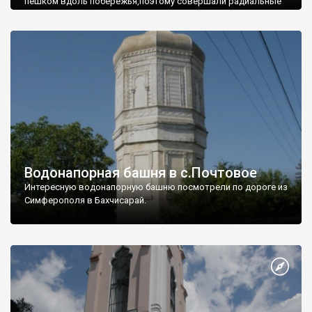
пешком вдоль побережья,поэтому совершали радиальные
вылазки из Оленевки.
Водонапорная башня в с.Почтовое
Интересную водонапорную башню посмотрели по дороге из
Симферополя в Бахчисарай.