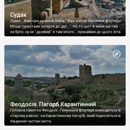
Судак
Судак... Вже чую крики в спину: "Ааа, попса! Муляжна фортеця!
Місце,туристами затерте до дір!..." Но то шо? А мене ще там
не було, ну не "дірявив" я там нічого... принаймні до цього літа.
Феодосія. Пагорб Карантинний
Головна памятка Феодосії - Генуезька фортеця знаходиться в
старому районі - на Карантинному пагорбі, який підноситься в
південній частині міста.