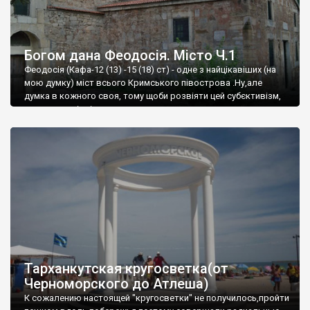
Богом дана Феодосія. Місто Ч.1
Феодосія (Кафа-12 (13) -15 (18) ст) - одне з найцікавіших (на
мою думку) міст всього Кримського півострова .Ну,але
думка в кожного своя, тому щоби розвіяти цей субєктивізм,
запрошую відвідати це
Тарханкутская кругосветка(от
Черноморского до Атлеша)
К сожалению настоящей "кругосветки" не получилось,пройти