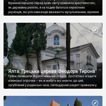
Вірменія першою серед країн світу прийняла християнство,
як державну релігію, й на подив багатьох пересічних
українців, які усіх кавказців вважають мусульманами, вірмени
є відданими вірянами Христа
Ялта. Грецька церква Феодора Тирона
Греки залишили Україні чималий спадок. Достатньо згадати
ніжинські огірочки – ви ж мабуть всі знаєте, що цей,
загублений у радянські часи, легендарний рецепт привезли у
Ніжин греки?