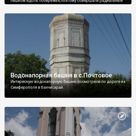
пешком вдоль побережья,поэтому совершали радиальные
вылазки из Оленевки.
Водонапорная башня в с.Почтовое
Интересную водонапорную башню посмотрели по дороге из
Симферополя в Бахчисарай.