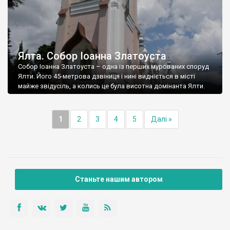
Ялта. Собор Іоанна Златоуста
Собор Іоанна Златоуста – одна із перших мурованих споруд
Ялти. Його 45-метрова дзвіниця і нині видніється в місті
майже звідусіль, а колись це була висотна домінанта Ялти.
1
2
3
4
5
Далі »
Станьте нашим автором