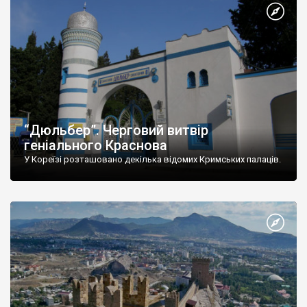
“Дюльбер”. Черговий витвір
геніального Краснова
У Кореїзі розташовано декілька відомих Кримських палаців.