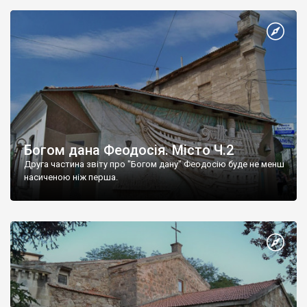
Богом дана Феодосія. Місто Ч.2
Друга частина звіту про "Богом дану" Феодосію буде не менш
насиченою ніж перша.