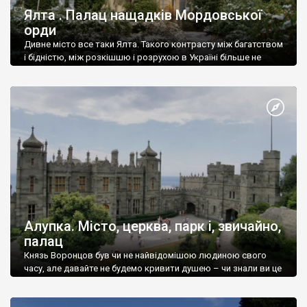
Ялта . Палац нащадків Мордовської
орди
Дивне місто все таки Ялта. Такого контрасту між багатством
і бідністю, між розкішшю і розрухою в Україні більше не
знайдеш.
Алупка. Місто, церква, парк і, звичайно,
палац
Князь Воронцов був чи не найвідомішою людиною свого
часу, але давайте не будемо кривити душею – чи знали ви це
прізвище до відвідин Алупки? Мабуть все таки ні.