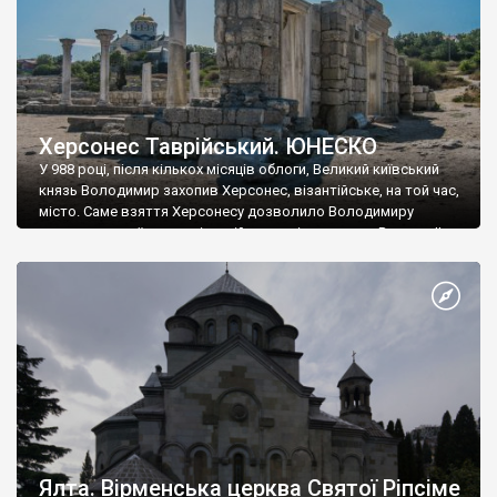
Херсонес Таврійський. ЮНЕСКО
У 988 році, після кількох місяців облоги, Великий київський
князь Володимир захопив Херсонес, візантійське, на той час,
місто. Саме взяття Херсонесу дозволило Володимиру
диктувати свої умови візантійському імператору Василю ІІ, та
одружитися з його дочкою Ганною. Цього ж року, в
Херсонесі Володимир-язичник, став Василем-християнином.
А потім було Хрещення Русі. На честь Херсонесу Таврійського
названо місто […]
Ялта. Вірменська церква Святої Ріпсіме