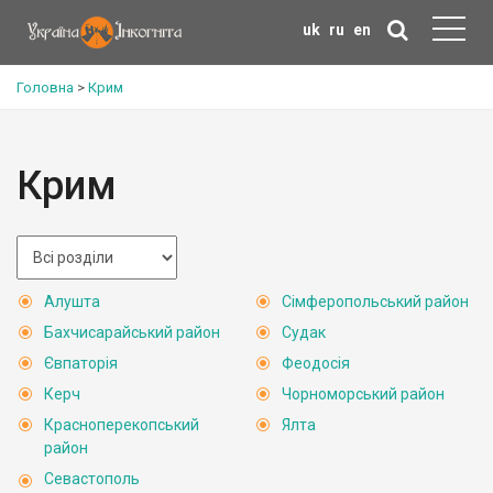
uk
ru
en
Головна
>
Крим
Крим
Алушта
Сімферопольський район
Бахчисарайський район
Судак
Євпаторія
Феодосія
Керч
Чорноморський район
Красноперекопський
Ялта
район
Севастополь