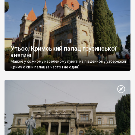
Утьос. Кримський палац грузинської
княгині
Майже у кожному населеному пункті на південному узбережжі
Криму є свій палац (а часто і не один).