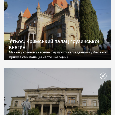
Утьос. Кримський палац грузинської
княгині
Майже у кожному населеному пункті на південному узбережжі
Криму є свій палац (а часто і не один).