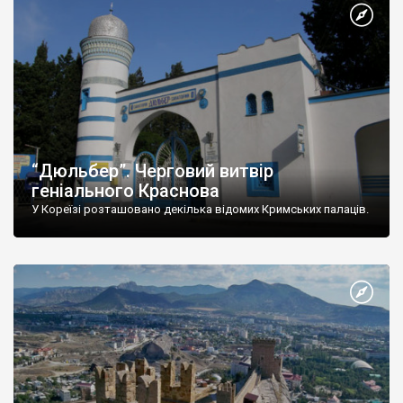
“Дюльбер”. Черговий витвір
геніального Краснова
У Кореїзі розташовано декілька відомих Кримських палаців.