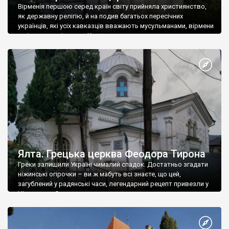
Вірменія першою серед країн світу прийняла християнство,
як державну релігію, й на подив багатьох пересічних
українців, які усіх кавказців вважають мусульманами, вірмени
є відданими вірянами Христа
Ялта. Грецька церква Феодора Тирона
Греки залишили Україні чималий спадок. Достатньо згадати
ніжинські огірочки – ви ж мабуть всі знаєте, що цей,
загублений у радянські часи, легендарний рецепт привезли у
Ніжин греки?