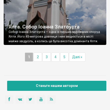
Ялта. Собор Іоанна Златоуста
Собор Іоанна Златоуста – одна із перших мурованих споруд
Ялти. Його 45-метрова дзвіниця і нині видніється в місті
майже звідусіль, а колись це була висотна домінанта Ялти.
1
2
3
4
5
Далі »
Станьте нашим автором