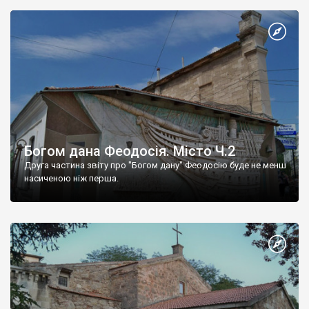
Богом дана Феодосія. Місто Ч.2
Друга частина звіту про "Богом дану" Феодосію буде не менш
насиченою ніж перша.