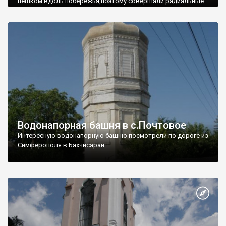
пешком вдоль побережья,поэтому совершали радиальные
вылазки из Оленевки.
Водонапорная башня в с.Почтовое
Интересную водонапорную башню посмотрели по дороге из
Симферополя в Бахчисарай.