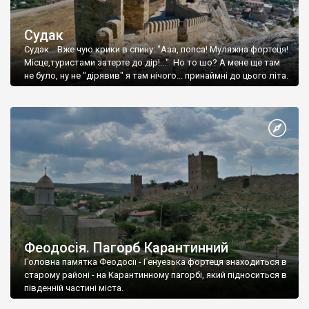
Судак
Судак... Вже чую крики в спину: "Ааа, попса! Муляжна фортеця!
Місце,туристами затерте до дір!..." Но то шо? А мене ще там
не було, ну не "дірявив" я там нічого... принаймні до цього літа.
Феодосія. Пагорб Карантинний
Головна памятка Феодосії - Генуезька фортеця знаходиться в
старому районі - на Карантинному пагорбі, який підноситься в
південній частині міста.