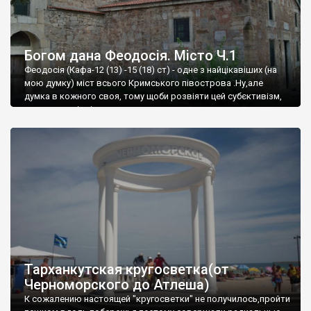
Богом дана Феодосія. Місто Ч.1
Феодосія (Кафа-12 (13) -15 (18) ст) - одне з найцікавіших (на
мою думку) міст всього Кримського півострова .Ну,але
думка в кожного своя, тому щоби розвіяти цей субєктивізм,
запрошую відвідати це
Тарханкутская кругосветка(от
Черноморского до Атлеша)
К сожалению настоящей "кругосветки" не получилось,пройти