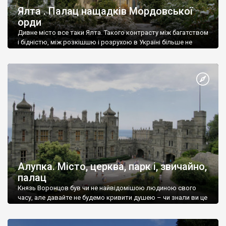
Ялта . Палац нащадків Мордовської
орди
Дивне місто все таки Ялта. Такого контрасту між багатством
і бідністю, між розкішшю і розрухою в Україні більше не
знайдеш.
Алупка. Місто, церква, парк і, звичайно,
палац
Князь Воронцов був чи не найвідомішою людиною свого
часу, але давайте не будемо кривити душею – чи знали ви це
прізвище до відвідин Алупки? Мабуть все таки ні.