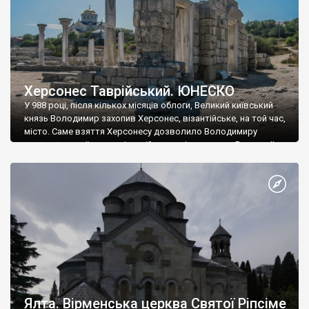
Херсонес Таврійський. ЮНЕСКО
У 988 році, після кількох місяців облоги, Великий київський
князь Володимир захопив Херсонес, візантійське, на той час,
місто. Саме взяття Херсонесу дозволило Володимиру
диктувати свої умови візантійському імператору Василю ІІ, та
одружитися з його дочкою Ганною. Цього ж року, в
Херсонесі Володимир-язичник, став Василем-християнином.
А потім було Хрещення Русі. На честь Херсонесу Таврійського
названо місто […]
Ялта. Вірменська церква Святої Ріпсіме