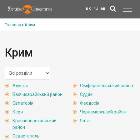
uk
ru
en
Головна
>
Крим
Крим
Алушта
Сімферопольський район
Бахчисарайський район
Судак
Євпаторія
Феодосія
Керч
Чорноморський район
Красноперекопський
Ялта
район
Севастополь