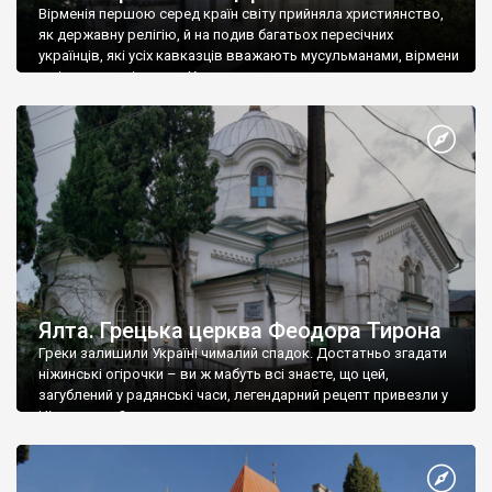
Вірменія першою серед країн світу прийняла християнство,
як державну релігію, й на подив багатьох пересічних
українців, які усіх кавказців вважають мусульманами, вірмени
є відданими вірянами Христа
Ялта. Грецька церква Феодора Тирона
Греки залишили Україні чималий спадок. Достатньо згадати
ніжинські огірочки – ви ж мабуть всі знаєте, що цей,
загублений у радянські часи, легендарний рецепт привезли у
Ніжин греки?