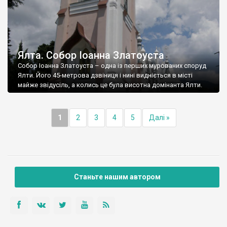
Ялта. Собор Іоанна Златоуста
Собор Іоанна Златоуста – одна із перших мурованих споруд
Ялти. Його 45-метрова дзвіниця і нині видніється в місті
майже звідусіль, а колись це була висотна домінанта Ялти.
1
2
3
4
5
Далі »
Станьте нашим автором