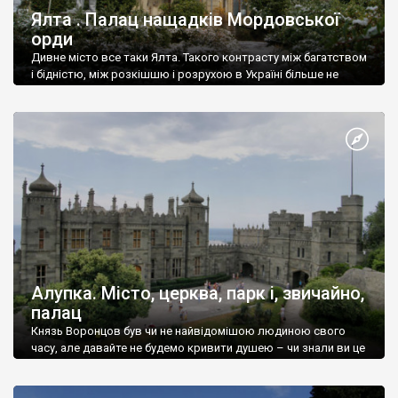
Ялта . Палац нащадків Мордовської
орди
Дивне місто все таки Ялта. Такого контрасту між багатством
і бідністю, між розкішшю і розрухою в Україні більше не
знайдеш.
Алупка. Місто, церква, парк і, звичайно,
палац
Князь Воронцов був чи не найвідомішою людиною свого
часу, але давайте не будемо кривити душею – чи знали ви це
прізвище до відвідин Алупки? Мабуть все таки ні.