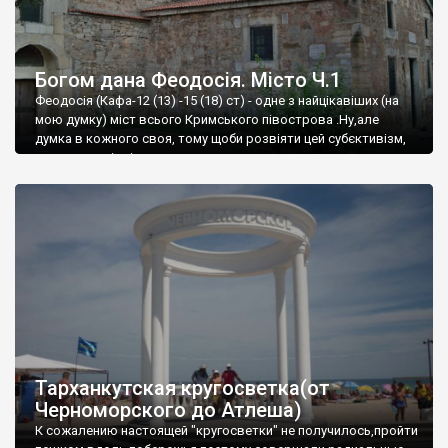
Богом дана Феодосія. Місто Ч.1
Феодосія (Кафа-12 (13) -15 (18) ст) - одне з найцікавіших (на
мою думку) міст всього Кримського півострова .Ну,але
думка в кожного своя, тому щоби розвіяти цей субєктивізм,
запрошую відвідати це
Тарханкутская кругосветка(от
Черноморского до Атлеша)
К сожалению настоящей "кругосветки" не получилось,пройти