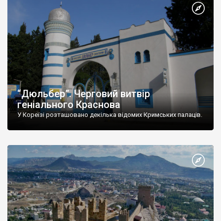
“Дюльбер”. Черговий витвір
геніального Краснова
У Кореїзі розташовано декілька відомих Кримських палаців.