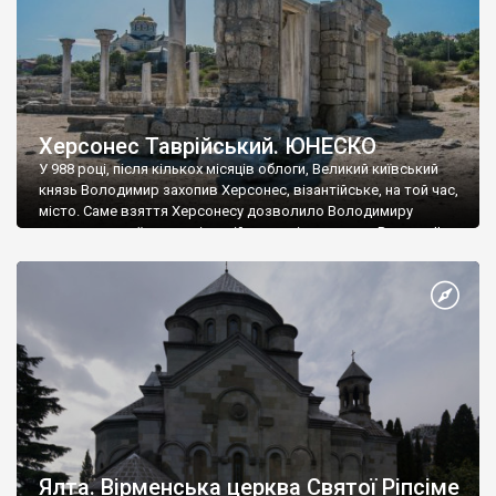
Херсонес Таврійський. ЮНЕСКО
У 988 році, після кількох місяців облоги, Великий київський
князь Володимир захопив Херсонес, візантійське, на той час,
місто. Саме взяття Херсонесу дозволило Володимиру
диктувати свої умови візантійському імператору Василю ІІ, та
одружитися з його дочкою Ганною. Цього ж року, в
Херсонесі Володимир-язичник, став Василем-християнином.
А потім було Хрещення Русі. На честь Херсонесу Таврійського
названо місто […]
Ялта. Вірменська церква Святої Ріпсіме