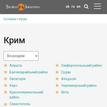
uk
ru
en
Головна
>
Крим
Крим
Алушта
Сімферопольський район
Бахчисарайський район
Судак
Євпаторія
Феодосія
Керч
Чорноморський район
Красноперекопський
Ялта
район
Севастополь