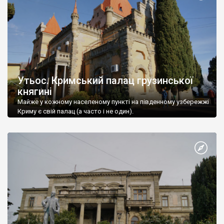
Утьос. Кримський палац грузинської
княгині
Майже у кожному населеному пункті на південному узбережжі
Криму є свій палац (а часто і не один).