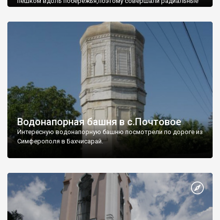
пешком вдоль побережья,поэтому совершали радиальные
вылазки из Оленевки.
Водонапорная башня в с.Почтовое
Интересную водонапорную башню посмотрели по дороге из
Симферополя в Бахчисарай.