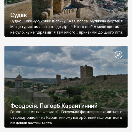
Судак
Судак... Вже чую крики в спину: "Ааа, попса! Муляжна фортеця!
Місце,туристами затерте до дір!..." Но то шо? А мене ще там
не було, ну не "дірявив" я там нічого... принаймні до цього літа.
Феодосія. Пагорб Карантинний
Головна памятка Феодосії - Генуезька фортеця знаходиться в
старому районі - на Карантинному пагорбі, який підноситься в
південній частині міста.