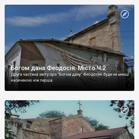
Богом дана Феодосія. Місто Ч.2
Друга частина звіту про "Богом дану" Феодосію буде не менш
насиченою ніж перша.