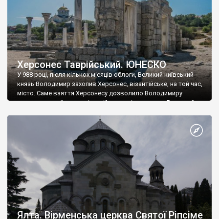
Херсонес Таврійський. ЮНЕСКО
У 988 році, після кількох місяців облоги, Великий київський
князь Володимир захопив Херсонес, візантійське, на той час,
місто. Саме взяття Херсонесу дозволило Володимиру
диктувати свої умови візантійському імператору Василю ІІ, та
одружитися з його дочкою Ганною. Цього ж року, в
Херсонесі Володимир-язичник, став Василем-християнином.
А потім було Хрещення Русі. На честь Херсонесу Таврійського
названо місто […]
Ялта. Вірменська церква Святої Ріпсіме