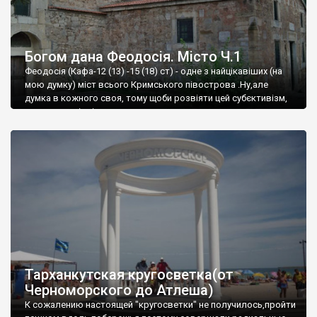
Богом дана Феодосія. Місто Ч.1
Феодосія (Кафа-12 (13) -15 (18) ст) - одне з найцікавіших (на
мою думку) міст всього Кримського півострова .Ну,але
думка в кожного своя, тому щоби розвіяти цей субєктивізм,
запрошую відвідати це
Тарханкутская кругосветка(от
Черноморского до Атлеша)
К сожалению настоящей "кругосветки" не получилось,пройти