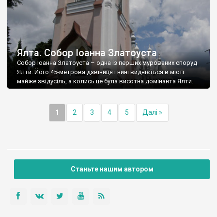
Ялта. Собор Іоанна Златоуста
Собор Іоанна Златоуста – одна із перших мурованих споруд
Ялти. Його 45-метрова дзвіниця і нині видніється в місті
майже звідусіль, а колись це була висотна домінанта Ялти.
1
2
3
4
5
Далі »
Станьте нашим автором