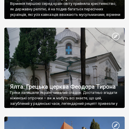
Вірменія першою серед країн світу прийняла християнство,
як державну релігію, й на подив багатьох пересічних
українців, які усіх кавказців вважають мусульманами, вірмени
є відданими вірянами Христа
Ялта. Грецька церква Феодора Тирона
Греки залишили Україні чималий спадок. Достатньо згадати
ніжинські огірочки – ви ж мабуть всі знаєте, що цей,
загублений у радянські часи, легендарний рецепт привезли у
Ніжин греки?