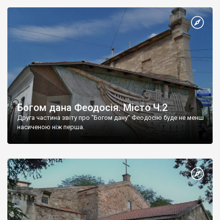
Богом дана Феодосія. Місто Ч.2
Друга частина звіту про "Богом дану" Феодосію буде не менш
насиченою ніж перша.