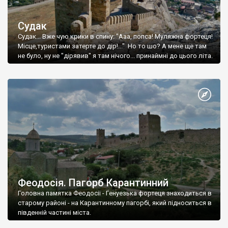
Судак
Судак... Вже чую крики в спину: "Ааа, попса! Муляжна фортеця!
Місце,туристами затерте до дір!..." Но то шо? А мене ще там
не було, ну не "дірявив" я там нічого... принаймні до цього літа.
Феодосія. Пагорб Карантинний
Головна памятка Феодосії - Генуезька фортеця знаходиться в
старому районі - на Карантинному пагорбі, який підноситься в
південній частині міста.