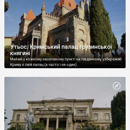
Утьос. Кримський палац грузинської
княгині
Майже у кожному населеному пункті на південному узбережжі
Криму є свій палац (а часто і не один).