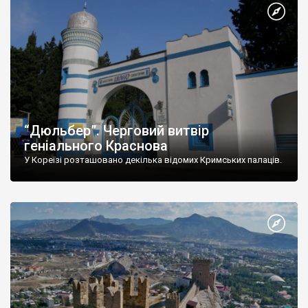
“Дюльбер”. Черговий витвір
геніального Краснова
У Кореїзі розташовано декілька відомих Кримських палаців.