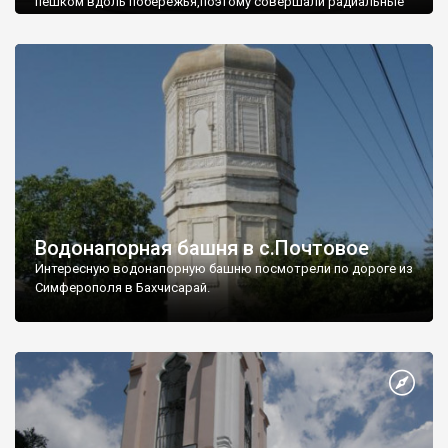
пешком вдоль побережья,поэтому совершали радиальные
вылазки из Оленевки.
Водонапорная башня в с.Почтовое
Интересную водонапорную башню посмотрели по дороге из
Симферополя в Бахчисарай.