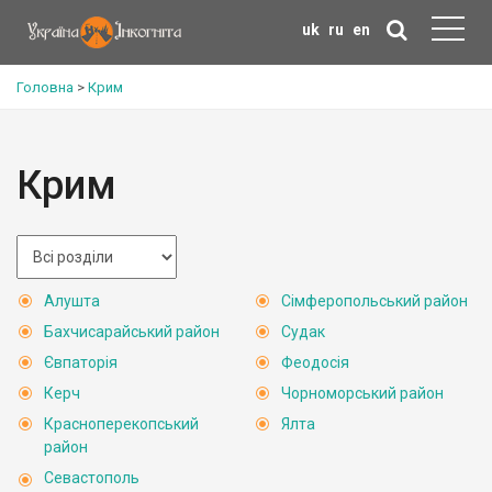
uk
ru
en
Головна
>
Крим
Крим
Алушта
Сімферопольський район
Бахчисарайський район
Судак
Євпаторія
Феодосія
Керч
Чорноморський район
Красноперекопський
Ялта
район
Севастополь