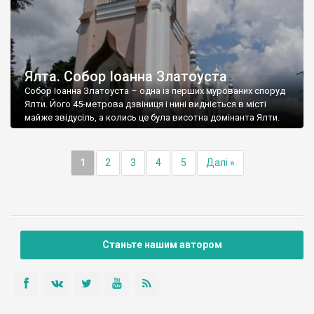
Ялта. Собор Іоанна Златоуста
Собор Іоанна Златоуста – одна із перших мурованих споруд
Ялти. Його 45-метрова дзвіниця і нині видніється в місті
майже звідусіль, а колись це була висотна домінанта Ялти.
1
2
3
4
5
Далі »
Станьте нашим автором