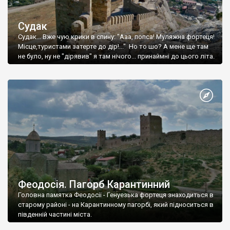
Судак
Судак... Вже чую крики в спину: "Ааа, попса! Муляжна фортеця!
Місце,туристами затерте до дір!..." Но то шо? А мене ще там
не було, ну не "дірявив" я там нічого... принаймні до цього літа.
Феодосія. Пагорб Карантинний
Головна памятка Феодосії - Генуезька фортеця знаходиться в
старому районі - на Карантинному пагорбі, який підноситься в
південній частині міста.