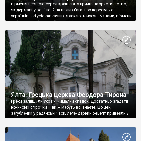
Вірменія першою серед країн світу прийняла християнство,
як державну релігію, й на подив багатьох пересічних
українців, які усіх кавказців вважають мусульманами, вірмени
є відданими вірянами Христа
Ялта. Грецька церква Феодора Тирона
Греки залишили Україні чималий спадок. Достатньо згадати
ніжинські огірочки – ви ж мабуть всі знаєте, що цей,
загублений у радянські часи, легендарний рецепт привезли у
Ніжин греки?