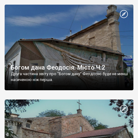
Богом дана Феодосія. Місто Ч.2
Друга частина звіту про "Богом дану" Феодосію буде не менш
насиченою ніж перша.