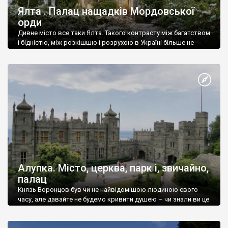
Ялта . Палац нащадків Мордовської
орди
Дивне місто все таки Ялта. Такого контрасту між багатством
і бідністю, між розкішшю і розрухою в Україні більше не
знайдеш.
Алупка. Місто, церква, парк і, звичайно,
палац
Князь Воронцов був чи не найвідомішою людиною свого
часу, але давайте не будемо кривити душею – чи знали ви це
прізвище до відвідин Алупки? Мабуть все таки ні.