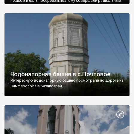
пешком вдоль побережья,поэтому совершали радиальные
вылазки из Оленевки.
Водонапорная башня в с.Почтовое
Интересную водонапорную башню посмотрели по дороге из
Симферополя в Бахчисарай.