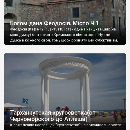
Богом дана Феодосія. Місто Ч.1
Феодосія (Кафа-12 (13) -15 (18) ст) - одне з найцікавіших (на
мою думку) міст всього Кримського півострова .Ну,але
думка в кожного своя, тому щоби розвіяти цей субєктивізм,
запрошую відвідати це
Тарханкутская кругосветка(от
Черноморского до Атлеша)
К сожалению настоящей "кругосветки" не получилось,пройти