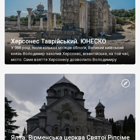
Херсонес Таврійський. ЮНЕСКО
У 988 році, після кількох місяців облоги, Великий київський
князь Володимир захопив Херсонес, візантійське, на той час,
місто. Саме взяття Херсонесу дозволило Володимиру
диктувати свої умови візантійському імператору Василю ІІ, та
одружитися з його дочкою Ганною. Цього ж року, в
Херсонесі Володимир-язичник, став Василем-християнином.
А потім було Хрещення Русі. На честь Херсонесу Таврійського
названо місто […]
Ялта. Вірменська церква Святої Ріпсіме