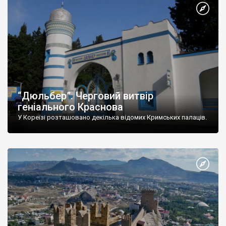
“Дюльбер”. Черговий витвір
геніального Краснова
У Кореїзі розташовано декілька відомих Кримських палаців.