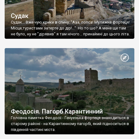
Судак
Судак... Вже чую крики в спину: "Ааа, попса! Муляжна фортеця!
Місце,туристами затерте до дір!..." Но то шо? А мене ще там
не було, ну не "дірявив" я там нічого... принаймні до цього літа.
Феодосія. Пагорб Карантинний
Головна памятка Феодосії - Генуезька фортеця знаходиться в
старому районі - на Карантинному пагорбі, який підноситься в
південній частині міста.