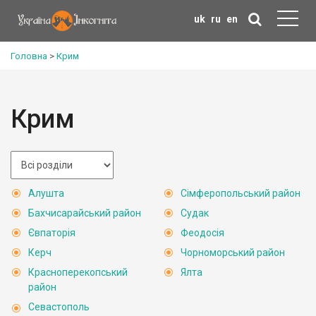
uk
ru
en
Головна
>
Крим
Крим
Алушта
Сімферопольський район
Бахчисарайський район
Судак
Євпаторія
Феодосія
Керч
Чорноморський район
Красноперекопський
Ялта
район
Севастополь