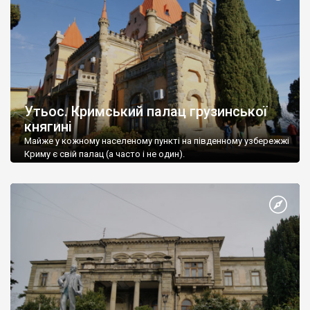
Утьос. Кримський палац грузинської
княгині
Майже у кожному населеному пункті на південному узбережжі
Криму є свій палац (а часто і не один).