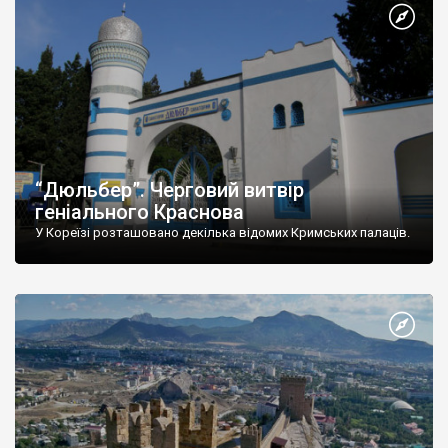
“Дюльбер”. Черговий витвір
геніального Краснова
У Кореїзі розташовано декілька відомих Кримських палаців.