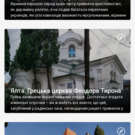
Вірменія першою серед країн світу прийняла християнство,
як державну релігію, й на подив багатьох пересічних
українців, які усіх кавказців вважають мусульманами, вірмени
є відданими вірянами Христа
Ялта. Грецька церква Феодора Тирона
Греки залишили Україні чималий спадок. Достатньо згадати
ніжинські огірочки – ви ж мабуть всі знаєте, що цей,
загублений у радянські часи, легендарний рецепт привезли у
Ніжин греки?