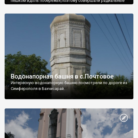
пешком вдоль побережья,поэтому совершали радиальные
вылазки из Оленевки.
Водонапорная башня в с.Почтовое
Интересную водонапорную башню посмотрели по дороге из
Симферополя в Бахчисарай.