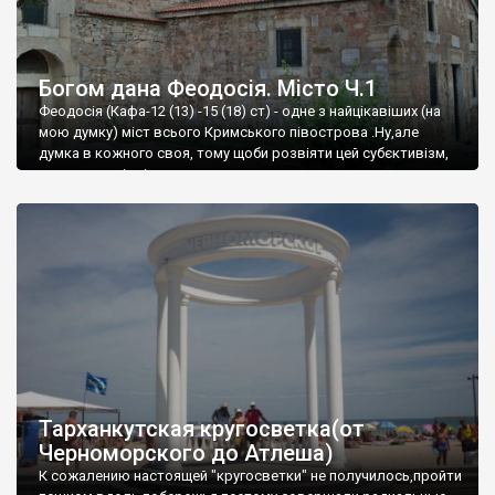
Богом дана Феодосія. Місто Ч.1
Феодосія (Кафа-12 (13) -15 (18) ст) - одне з найцікавіших (на
мою думку) міст всього Кримського півострова .Ну,але
думка в кожного своя, тому щоби розвіяти цей субєктивізм,
запрошую відвідати це
Тарханкутская кругосветка(от
Черноморского до Атлеша)
К сожалению настоящей "кругосветки" не получилось,пройти