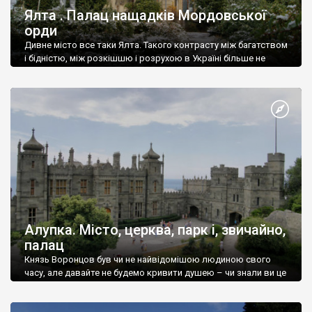
Ялта . Палац нащадків Мордовської
орди
Дивне місто все таки Ялта. Такого контрасту між багатством
і бідністю, між розкішшю і розрухою в Україні більше не
знайдеш.
Алупка. Місто, церква, парк і, звичайно,
палац
Князь Воронцов був чи не найвідомішою людиною свого
часу, але давайте не будемо кривити душею – чи знали ви це
прізвище до відвідин Алупки? Мабуть все таки ні.