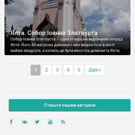
Ялта. Собор Іоанна Златоуста
Собор Іоанна Златоуста – одна із перших мурованих споруд
Ялти. Його 45-метрова дзвіниця і нині видніється в місті
майже звідусіль, а колись це була висотна домінанта Ялти.
1
2
3
4
5
Далі »
Станьте нашим автором