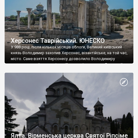
Херсонес Таврійський. ЮНЕСКО
У 988 році, після кількох місяців облоги, Великий київський
князь Володимир захопив Херсонес, візантійське, на той час,
місто. Саме взяття Херсонесу дозволило Володимиру
диктувати свої умови візантійському імператору Василю ІІ, та
одружитися з його дочкою Ганною. Цього ж року, в
Херсонесі Володимир-язичник, став Василем-християнином.
А потім було Хрещення Русі. На честь Херсонесу Таврійського
названо місто […]
Ялта. Вірменська церква Святої Ріпсіме