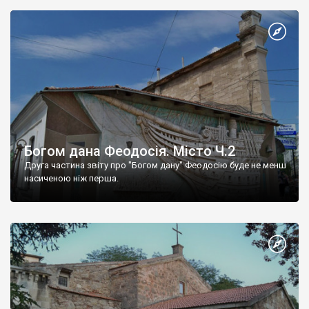
Богом дана Феодосія. Місто Ч.2
Друга частина звіту про "Богом дану" Феодосію буде не менш
насиченою ніж перша.