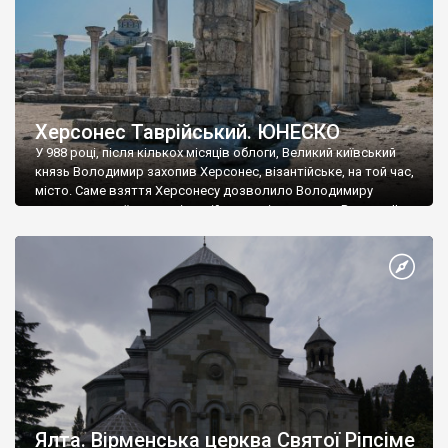
Херсонес Таврійський. ЮНЕСКО
У 988 році, після кількох місяців облоги, Великий київський
князь Володимир захопив Херсонес, візантійське, на той час,
місто. Саме взяття Херсонесу дозволило Володимиру
диктувати свої умови візантійському імператору Василю ІІ, та
одружитися з його дочкою Ганною. Цього ж року, в
Херсонесі Володимир-язичник, став Василем-християнином.
А потім було Хрещення Русі. На честь Херсонесу Таврійського
названо місто […]
Ялта. Вірменська церква Святої Ріпсіме