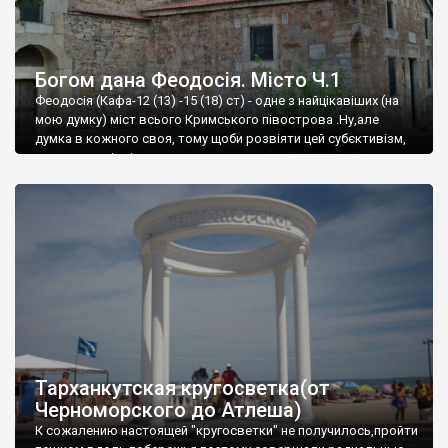
Богом дана Феодосія. Місто Ч.1
Феодосія (Кафа-12 (13) -15 (18) ст) - одне з найцікавіших (на
мою думку) міст всього Кримського півострова .Ну,але
думка в кожного своя, тому щоби розвіяти цей субєктивізм,
запрошую відвідати це
Тарханкутская кругосветка(от
Черноморского до Атлеша)
К сожалению настоящей "кругосветки" не получилось,пройти