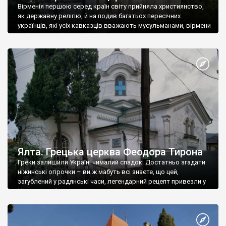
Вірменія першою серед країн світу прийняла християнство,
як державну релігію, й на подив багатьох пересічних
українців, які усіх кавказців вважають мусульманами, вірмени
є відданими вірянами Христа
Ялта. Грецька церква Феодора Тирона
Греки залишили Україні чималий спадок. Достатньо згадати
ніжинські огірочки – ви ж мабуть всі знаєте, що цей,
загублений у радянські часи, легендарний рецепт привезли у
Ніжин греки?