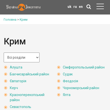
uk
ru
en
Головна
>
Крим
Крим
Алушта
Сімферопольський район
Бахчисарайський район
Судак
Євпаторія
Феодосія
Керч
Чорноморський район
Красноперекопський
Ялта
район
Севастополь