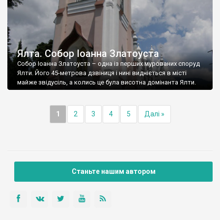
Ялта. Собор Іоанна Златоуста
Собор Іоанна Златоуста – одна із перших мурованих споруд
Ялти. Його 45-метрова дзвіниця і нині видніється в місті
майже звідусіль, а колись це була висотна домінанта Ялти.
1
2
3
4
5
Далі »
Станьте нашим автором