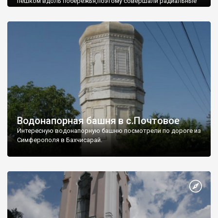
пешком вдоль побережья,поэтому совершали радиальные
вылазки из Оленевки.
Водонапорная башня в с.Почтовое
Интересную водонапорную башню посмотрели по дороге из
Симферополя в Бахчисарай.