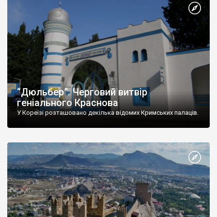
“Дюльбер”. Черговий витвір
геніального Краснова
У Кореїзі розташовано декілька відомих Кримських палаців.