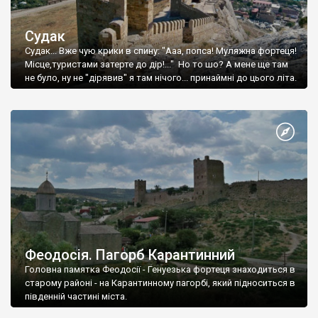
Судак
Судак... Вже чую крики в спину: "Ааа, попса! Муляжна фортеця!
Місце,туристами затерте до дір!..." Но то шо? А мене ще там
не було, ну не "дірявив" я там нічого... принаймні до цього літа.
Феодосія. Пагорб Карантинний
Головна памятка Феодосії - Генуезька фортеця знаходиться в
старому районі - на Карантинному пагорбі, який підноситься в
південній частині міста.