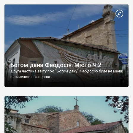
Богом дана Феодосія. Місто Ч.2
Друга частина звіту про "Богом дану" Феодосію буде не менш
насиченою ніж перша.