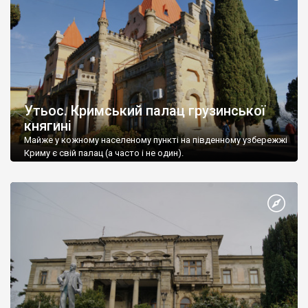
Утьос. Кримський палац грузинської
княгині
Майже у кожному населеному пункті на південному узбережжі
Криму є свій палац (а часто і не один).