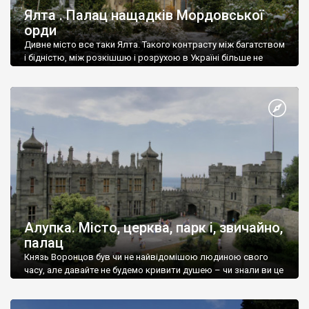
Ялта . Палац нащадків Мордовської
орди
Дивне місто все таки Ялта. Такого контрасту між багатством
і бідністю, між розкішшю і розрухою в Україні більше не
знайдеш.
Алупка. Місто, церква, парк і, звичайно,
палац
Князь Воронцов був чи не найвідомішою людиною свого
часу, але давайте не будемо кривити душею – чи знали ви це
прізвище до відвідин Алупки? Мабуть все таки ні.