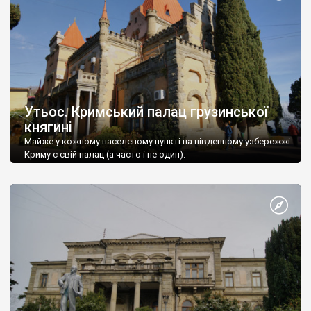
Утьос. Кримський палац грузинської
княгині
Майже у кожному населеному пункті на південному узбережжі
Криму є свій палац (а часто і не один).