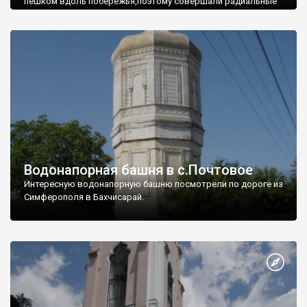
пешком вдоль побережья,поэтому совершали радиальные
вылазки из Оленевки.
Водонапорная башня в с.Почтовое
Интересную водонапорную башню посмотрели по дороге из
Симферополя в Бахчисарай.