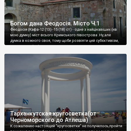
Богом дана Феодосія. Місто Ч.1
Феодосія (Кафа-12 (13) -15 (18) ст) - одне з найцікавіших (на
мою думку) міст всього Кримського півострова .Ну,але
думка в кожного своя, тому щоби розвіяти цей субєктивізм,
запрошую відвідати це
Тарханкутская кругосветка(от
Черноморского до Атлеша)
К сожалению настоящей "кругосветки" не получилось,пройти