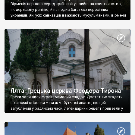
Вірменія першою серед країн світу прийняла християнство,
як державну релігію, й на подив багатьох пересічних
українців, які усіх кавказців вважають мусульманами, вірмени
є відданими вірянами Христа
Ялта. Грецька церква Феодора Тирона
Греки залишили Україні чималий спадок. Достатньо згадати
ніжинські огірочки – ви ж мабуть всі знаєте, що цей,
загублений у радянські часи, легендарний рецепт привезли у
Ніжин греки?