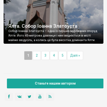
Ялта. Собор Іоанна Златоуста
Собор Іоанна Златоуста – одна із перших мурованих споруд
Ялти. Його 45-метрова дзвіниця і нині видніється в місті
майже звідусіль, а колись це була висотна домінанта Ялти.
1
2
3
4
5
Далі »
Станьте нашим автором