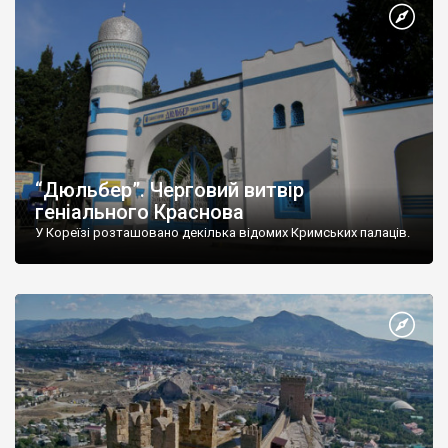
“Дюльбер”. Черговий витвір
геніального Краснова
У Кореїзі розташовано декілька відомих Кримських палаців.