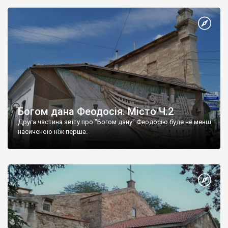
Богом дана Феодосія. Місто Ч.2
Друга частина звіту про "Богом дану" Феодосію буде не менш
насиченою ніж перша.