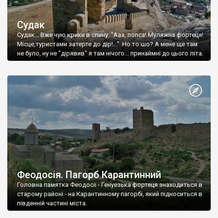
Судак
Судак... Вже чую крики в спину: "Ааа, попса! Муляжна фортеця!
Місце,туристами затерте до дір!..." Но то шо? А мене ще там
не було, ну не "дірявив" я там нічого... принаймні до цього літа.
Феодосія. Пагорб Карантинний
Головна памятка Феодосії - Генуезька фортеця знаходиться в
старому районі - на Карантинному пагорбі, який підноситься в
південній частині міста.