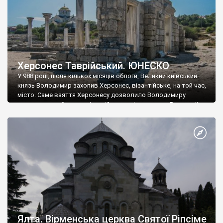
Херсонес Таврійський. ЮНЕСКО
У 988 році, після кількох місяців облоги, Великий київський
князь Володимир захопив Херсонес, візантійське, на той час,
місто. Саме взяття Херсонесу дозволило Володимиру
диктувати свої умови візантійському імператору Василю ІІ, та
одружитися з його дочкою Ганною. Цього ж року, в
Херсонесі Володимир-язичник, став Василем-християнином.
А потім було Хрещення Русі. На честь Херсонесу Таврійського
названо місто […]
Ялта. Вірменська церква Святої Ріпсіме