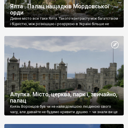
Ялта . Палац нащадків Мордовської
орди
Дивне місто все таки Ялта. Такого контрасту між багатством
і бідністю, між розкішшю і розрухою в Україні більше не
знайдеш.
Алупка. Місто, церква, парк і, звичайно,
палац
Князь Воронцов був чи не найвідомішою людиною свого
часу, але давайте не будемо кривити душею – чи знали ви це
прізвище до відвідин Алупки? Мабуть все таки ні.