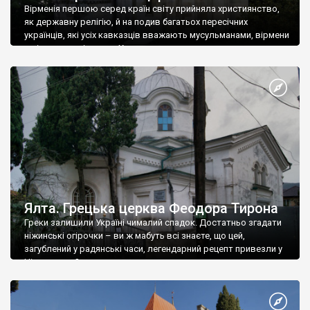
Вірменія першою серед країн світу прийняла християнство,
як державну релігію, й на подив багатьох пересічних
українців, які усіх кавказців вважають мусульманами, вірмени
є відданими вірянами Христа
Ялта. Грецька церква Феодора Тирона
Греки залишили Україні чималий спадок. Достатньо згадати
ніжинські огірочки – ви ж мабуть всі знаєте, що цей,
загублений у радянські часи, легендарний рецепт привезли у
Ніжин греки?