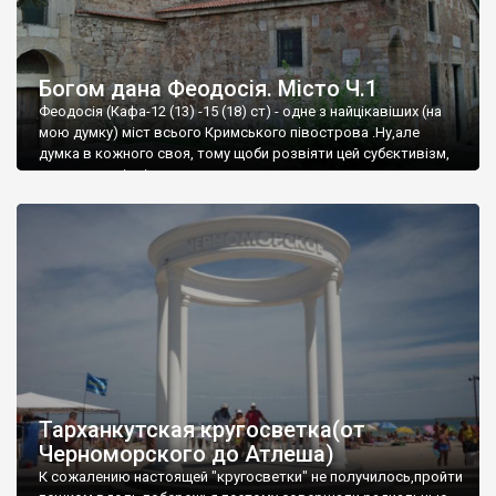
Богом дана Феодосія. Місто Ч.1
Феодосія (Кафа-12 (13) -15 (18) ст) - одне з найцікавіших (на
мою думку) міст всього Кримського півострова .Ну,але
думка в кожного своя, тому щоби розвіяти цей субєктивізм,
запрошую відвідати це
Тарханкутская кругосветка(от
Черноморского до Атлеша)
К сожалению настоящей "кругосветки" не получилось,пройти