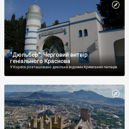
“Дюльбер”. Черговий витвір
геніального Краснова
У Кореїзі розташовано декілька відомих Кримських палаців.