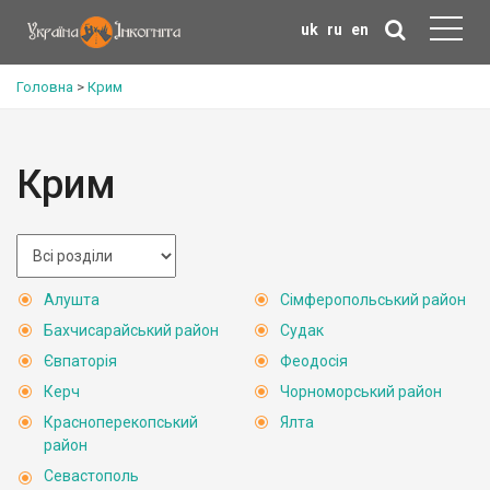
uk
ru
en
Головна
>
Крим
Крим
Алушта
Сімферопольський район
Бахчисарайський район
Судак
Євпаторія
Феодосія
Керч
Чорноморський район
Красноперекопський
Ялта
район
Севастополь