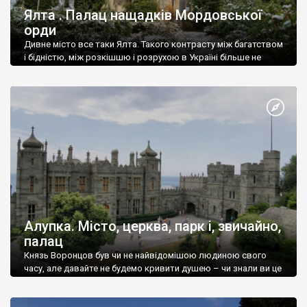
Ялта . Палац нащадків Мордовської
орди
Дивне місто все таки Ялта. Такого контрасту між багатством
і бідністю, між розкішшю і розрухою в Україні більше не
знайдеш.
Алупка. Місто, церква, парк і, звичайно,
палац
Князь Воронцов був чи не найвідомішою людиною свого
часу, але давайте не будемо кривити душею – чи знали ви це
прізвище до відвідин Алупки? Мабуть все таки ні.