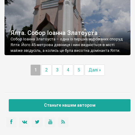
Ялта. Собор Іоанна Златоуста
Собор Іоанна Златоуста – одна із перших мурованих споруд
Ялти. Його 45-метрова дзвіниця і нині видніється в місті
майже звідусіль, а колись це була висотна домінанта Ялти.
1
2
3
4
5
Далі »
Станьте нашим автором