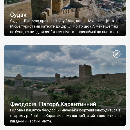
Судак
Судак... Вже чую крики в спину: "Ааа, попса! Муляжна фортеця!
Місце,туристами затерте до дір!..." Но то шо? А мене ще там
не було, ну не "дірявив" я там нічого... принаймні до цього літа.
Феодосія. Пагорб Карантинний
Головна памятка Феодосії - Генуезька фортеця знаходиться в
старому районі - на Карантинному пагорбі, який підноситься в
південній частині міста.