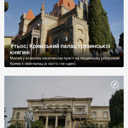
Утьос. Кримський палац грузинської
княгині
Майже у кожному населеному пункті на південному узбережжі
Криму є свій палац (а часто і не один).