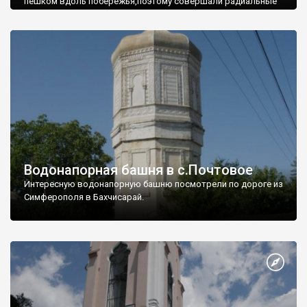
пешком вдоль побережья,поэтому совершали радиальные
вылазки из Оленевки.
Водонапорная башня в с.Почтовое
Интересную водонапорную башню посмотрели по дороге из
Симферополя в Бахчисарай.