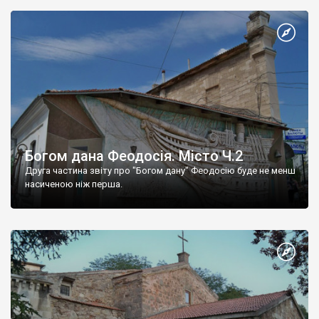
Богом дана Феодосія. Місто Ч.2
Друга частина звіту про "Богом дану" Феодосію буде не менш
насиченою ніж перша.