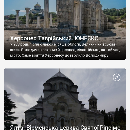
Херсонес Таврійський. ЮНЕСКО
У 988 році, після кількох місяців облоги, Великий київський
князь Володимир захопив Херсонес, візантійське, на той час,
місто. Саме взяття Херсонесу дозволило Володимиру
диктувати свої умови візантійському імператору Василю ІІ, та
одружитися з його дочкою Ганною. Цього ж року, в
Херсонесі Володимир-язичник, став Василем-християнином.
А потім було Хрещення Русі. На честь Херсонесу Таврійського
названо місто […]
Ялта. Вірменська церква Святої Ріпсіме