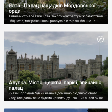
Ялта . Палац нащадків Мордовської
орди
Дивне місто все таки Ялта. Такого контрасту між багатством
і бідністю, між розкішшю і розрухою в Україні більше не
знайдеш.
Алупка. Місто, церква, парк і, звичайно,
палац
Князь Воронцов був чи не найвідомішою людиною свого
часу, але давайте не будемо кривити душею – чи знали ви це
прізвище до відвідин Алупки? Мабуть все таки ні.