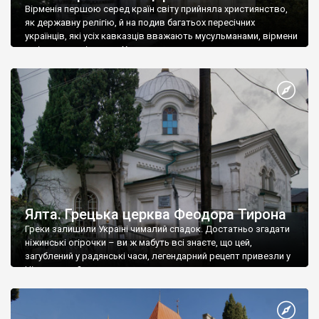
Вірменія першою серед країн світу прийняла християнство,
як державну релігію, й на подив багатьох пересічних
українців, які усіх кавказців вважають мусульманами, вірмени
є відданими вірянами Христа
Ялта. Грецька церква Феодора Тирона
Греки залишили Україні чималий спадок. Достатньо згадати
ніжинські огірочки – ви ж мабуть всі знаєте, що цей,
загублений у радянські часи, легендарний рецепт привезли у
Ніжин греки?