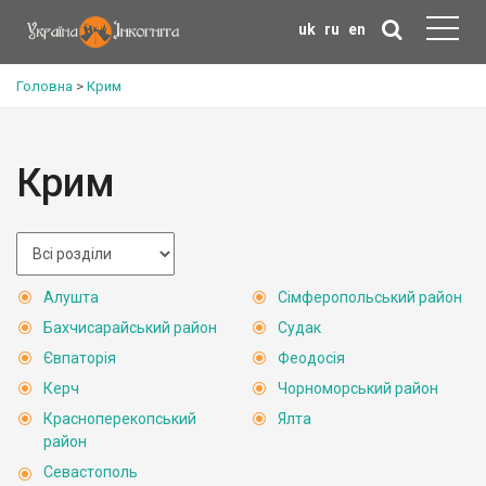
uk
ru
en
Головна
>
Крим
Крим
Алушта
Сімферопольський район
Бахчисарайський район
Судак
Євпаторія
Феодосія
Керч
Чорноморський район
Красноперекопський
Ялта
район
Севастополь