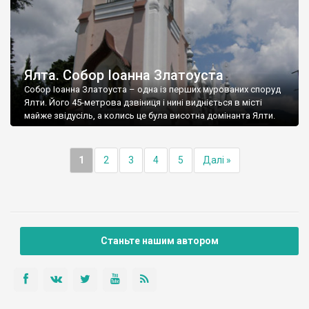
Ялта. Собор Іоанна Златоуста
Собор Іоанна Златоуста – одна із перших мурованих споруд
Ялти. Його 45-метрова дзвіниця і нині видніється в місті
майже звідусіль, а колись це була висотна домінанта Ялти.
1
2
3
4
5
Далі »
Станьте нашим автором