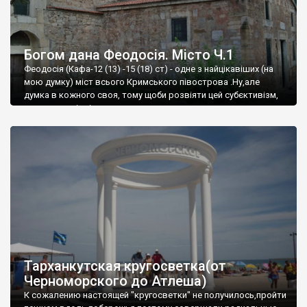
Богом дана Феодосія. Місто Ч.1
Феодосія (Кафа-12 (13) -15 (18) ст) - одне з найцікавіших (на
мою думку) міст всього Кримського півострова .Ну,але
думка в кожного своя, тому щоби розвіяти цей субєктивізм,
запрошую відвідати це
Тарханкутская кругосветка(от
Черноморского до Атлеша)
К сожалению настоящей "кругосветки" не получилось,пройти