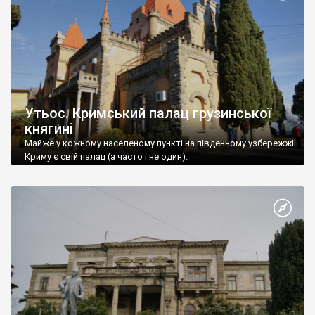
Утьос. Кримський палац грузинської
княгині
Майже у кожному населеному пункті на південному узбережжі
Криму є свій палац (а часто і не один).