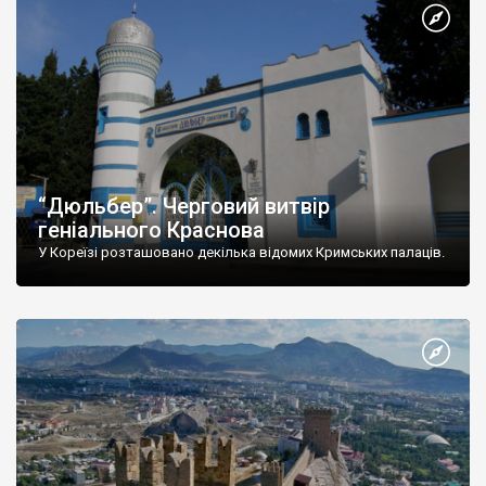
“Дюльбер”. Черговий витвір
геніального Краснова
У Кореїзі розташовано декілька відомих Кримських палаців.