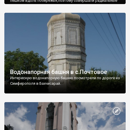
пешком вдоль побережья,поэтому совершали радиальные
вылазки из Оленевки.
Водонапорная башня в с.Почтовое
Интересную водонапорную башню посмотрели по дороге из
Симферополя в Бахчисарай.