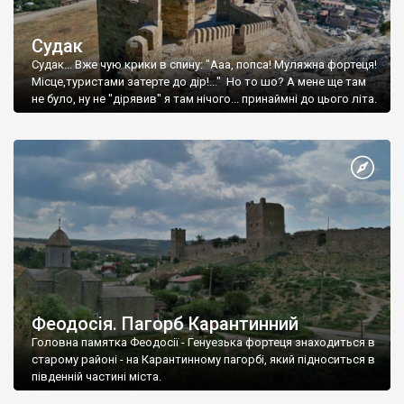
Судак
Судак... Вже чую крики в спину: "Ааа, попса! Муляжна фортеця!
Місце,туристами затерте до дір!..." Но то шо? А мене ще там
не було, ну не "дірявив" я там нічого... принаймні до цього літа.
Феодосія. Пагорб Карантинний
Головна памятка Феодосії - Генуезька фортеця знаходиться в
старому районі - на Карантинному пагорбі, який підноситься в
південній частині міста.