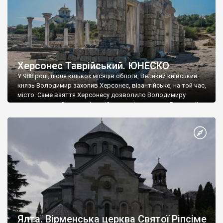
Херсонес Таврійський. ЮНЕСКО
У 988 році, після кількох місяців облоги, Великий київський
князь Володимир захопив Херсонес, візантійське, на той час,
місто. Саме взяття Херсонесу дозволило Володимиру
диктувати свої умови візантійському імператору Василю ІІ, та
одружитися з його дочкою Ганною. Цього ж року, в
Херсонесі Володимир-язичник, став Василем-християнином.
А потім було Хрещення Русі. На честь Херсонесу Таврійського
названо місто […]
Ялта. Вірменська церква Святої Ріпсіме