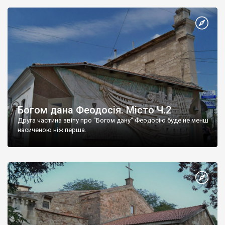
Богом дана Феодосія. Місто Ч.2
Друга частина звіту про "Богом дану" Феодосію буде не менш
насиченою ніж перша.