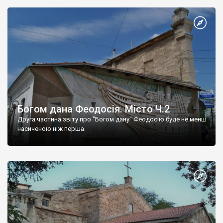
Богом дана Феодосія. Місто Ч.2
Друга частина звіту про "Богом дану" Феодосію буде не менш
насиченою ніж перша.