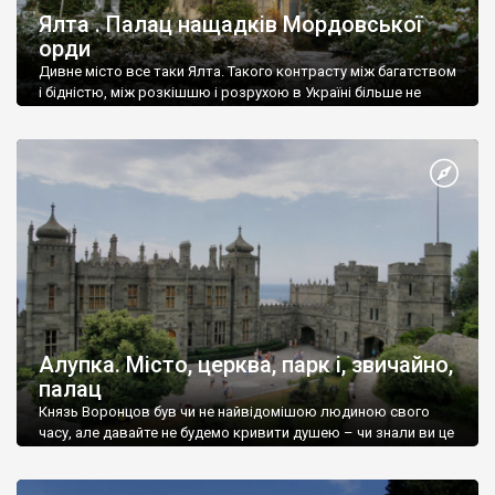
Ялта . Палац нащадків Мордовської
орди
Дивне місто все таки Ялта. Такого контрасту між багатством
і бідністю, між розкішшю і розрухою в Україні більше не
знайдеш.
Алупка. Місто, церква, парк і, звичайно,
палац
Князь Воронцов був чи не найвідомішою людиною свого
часу, але давайте не будемо кривити душею – чи знали ви це
прізвище до відвідин Алупки? Мабуть все таки ні.