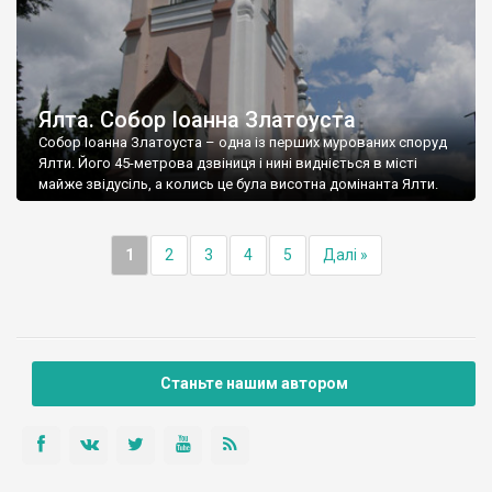
Ялта. Собор Іоанна Златоуста
Собор Іоанна Златоуста – одна із перших мурованих споруд
Ялти. Його 45-метрова дзвіниця і нині видніється в місті
майже звідусіль, а колись це була висотна домінанта Ялти.
1
2
3
4
5
Далі »
Станьте нашим автором