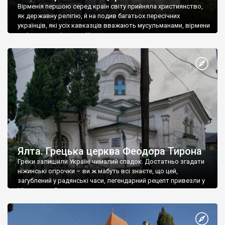
Вірменія першою серед країн світу прийняла християнство,
як державну релігію, й на подив багатьох пересічних
українців, які усіх кавказців вважають мусульманами, вірмени
є відданими вірянами Христа
Ялта. Грецька церква Феодора Тирона
Греки залишили Україні чималий спадок. Достатньо згадати
ніжинські огірочки – ви ж мабуть всі знаєте, що цей,
загублений у радянські часи, легендарний рецепт привезли у
Ніжин греки?