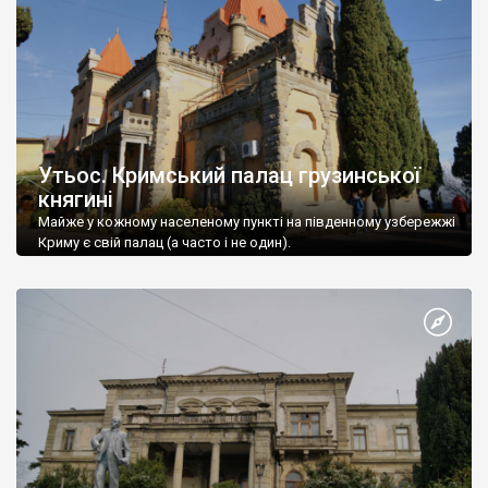
Утьос. Кримський палац грузинської
княгині
Майже у кожному населеному пункті на південному узбережжі
Криму є свій палац (а часто і не один).