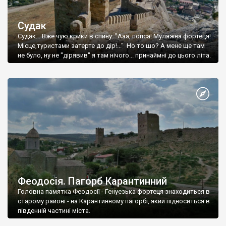
Судак
Судак... Вже чую крики в спину: "Ааа, попса! Муляжна фортеця!
Місце,туристами затерте до дір!..." Но то шо? А мене ще там
не було, ну не "дірявив" я там нічого... принаймні до цього літа.
Феодосія. Пагорб Карантинний
Головна памятка Феодосії - Генуезька фортеця знаходиться в
старому районі - на Карантинному пагорбі, який підноситься в
південній частині міста.