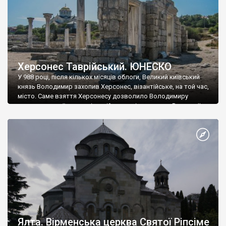
Херсонес Таврійський. ЮНЕСКО
У 988 році, після кількох місяців облоги, Великий київський
князь Володимир захопив Херсонес, візантійське, на той час,
місто. Саме взяття Херсонесу дозволило Володимиру
диктувати свої умови візантійському імператору Василю ІІ, та
одружитися з його дочкою Ганною. Цього ж року, в
Херсонесі Володимир-язичник, став Василем-християнином.
А потім було Хрещення Русі. На честь Херсонесу Таврійського
названо місто […]
Ялта. Вірменська церква Святої Ріпсіме