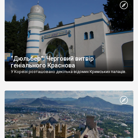
“Дюльбер”. Черговий витвір
геніального Краснова
У Кореїзі розташовано декілька відомих Кримських палаців.