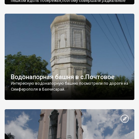
пешком вдоль побережья,поэтому совершали радиальные
вылазки из Оленевки.
Водонапорная башня в с.Почтовое
Интересную водонапорную башню посмотрели по дороге из
Симферополя в Бахчисарай.