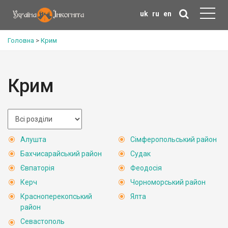
uk
ru
en
Головна
>
Крим
Крим
Алушта
Сімферопольський район
Бахчисарайський район
Судак
Євпаторія
Феодосія
Керч
Чорноморський район
Красноперекопський
Ялта
район
Севастополь