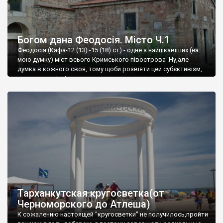
Богом дана Феодосія. Місто Ч.1
Феодосія (Кафа-12 (13) -15 (18) ст) - одне з найцікавіших (на
мою думку) міст всього Кримського півострова .Ну,але
думка в кожного своя, тому щоби розвіяти цей субєктивізм,
запрошую відвідати це
Тарханкутская кругосветка(от
Черноморского до Атлеша)
К сожалению настоящей "кругосветки" не получилось,пройти