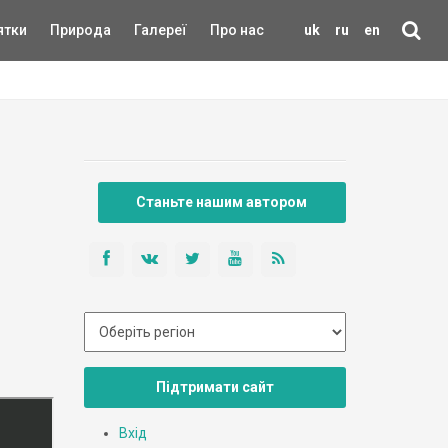
ятки
Природа
Галереї
Про нас
uk
ru
en
Станьте нашим автором
Підтримати сайт
Вхід