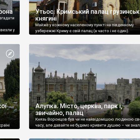
рона
Утьос. Кримський палац грузинськ
княгині
згадати
Майже у кожному населеному пункті на південному
ивезли у
узбережжі Криму є свій палац (а часто і не один).
ої
Алупка. Місто, церква, парк і,
звичайно, палац
Князь Воронцов був чи не найвідомішою людиною св
раїні
часу, але давайте не будемо кривити душею – чи знал
це прізвище до відвідин Алупки? Мабуть все таки ні.