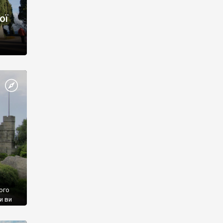
ої
ого
и ви