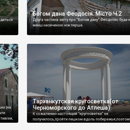
Богом дана Феодосія. Місто Ч.2
одиться
Друга частина звіту про "Богом дану" Феодосію буде 
менш насиченою ніж перша.
Тарханкутская кругосветка(от
Черноморского до Атлеша)
ших (на
але
К сожалению настоящей "кругосветки" не
тивізм,
получилось,пройти пешком вдоль побережья,поэтом
совершали радиальные вылазки из Оленевки.