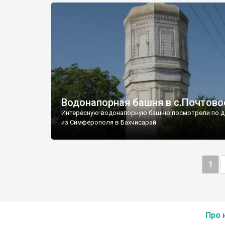
Водонапорная башня в с.Почтово
Интересную водонапорную башню посмотрели по д
из Симферополя в Бахчисарай.
1
Про 