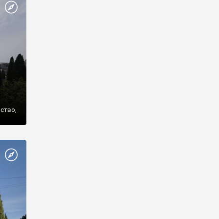
же
нство,