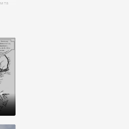
им та
ора і
є
го типу,
ей-
рний
ста:
 райони
від 2
I
і,
рукти,
 котрі