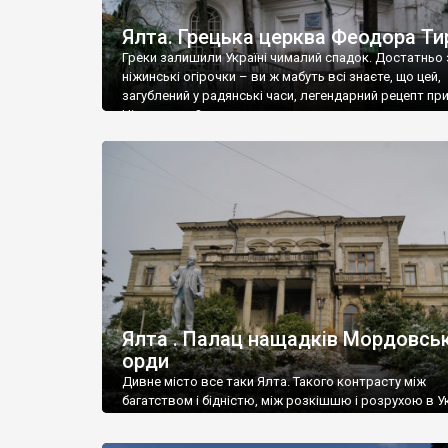
Ялта. Грецька церква Феодора Ти
Греки залишили Україні чималий спадок. Достатньо 
ніжинські огірочки – ви ж мабуть всі знаєте, що цей,
загублений у радянські часи, легендарний рецепт пр
Ніжин греки?
Ялта . Палац нащадків Мордовськ
орди
Дивне місто все таки Ялта. Такого контрасту між
багатством і бідністю, між розкішшю і розрухою в Ук
більше не знайдеш.