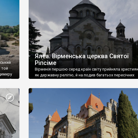
ефактів
називаються «повстяками» (postaki)…” “Вино. Крим
єкту
виробляє відмінне вино і його вдосталь: воно все ду
го».
легке біле і дуже […]
ти та
Ялта. Вірменська церква Святої
Ріпсіме
вський
 той
Вірменія першою серед країн світу прийняла христия
димиру
як державну релігію, й на подив багатьох пересічних
илю ІІ,
українців, які усіх кавказців вважають мусульманами,
 в
вірмени є відданими вірянами Христа