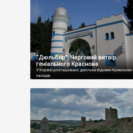
“Дюльбер”. Черговий витвір
геніального Краснова
У Кореїзі розташовано декілька відомих Кримських
палаців.