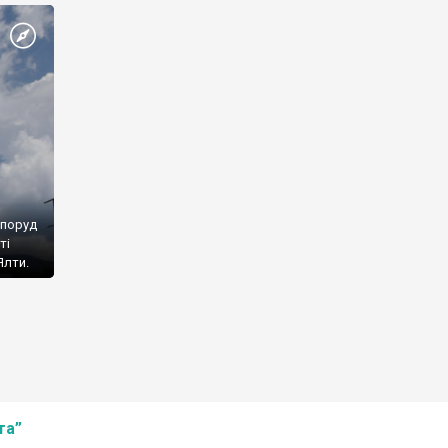
споруд
ті
Ялти.
та”