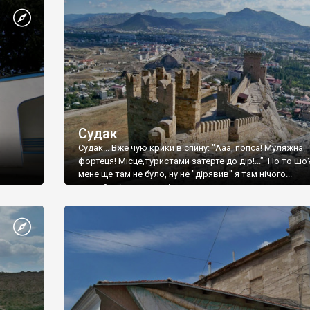
Судак
Судак... Вже чую крики в спину: "Ааа, попса! Муляжна
фортеця! Місце,туристами затерте до дір!..." Но то шо
мене ще там не було, ну не "дірявив" я там нічого...
принаймні до цього літа.