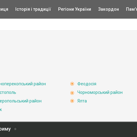
ниця
Історія і традиції
Регіони України
Закордон
Пам'
ноперекопський район
Феодосія
стополь
Чорноморський район
еропольський район
Ялта
к