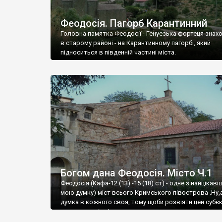
Феодосія. Пагорб Карантинний
Головна памятка Феодосії - Генуезька фортеця знах
в старому районі - на Карантинному пагорбі, який
підноситься в південній частині міста.
Богом дана Феодосія. Місто Ч.1
Феодосія (Кафа-12 (13) -15 (18) ст) - одне з найцікаві
мою думку) міст всього Кримського півострова .Ну,
думка в кожного своя, тому щоби розвіяти цей субєк
запрошую відвідати це