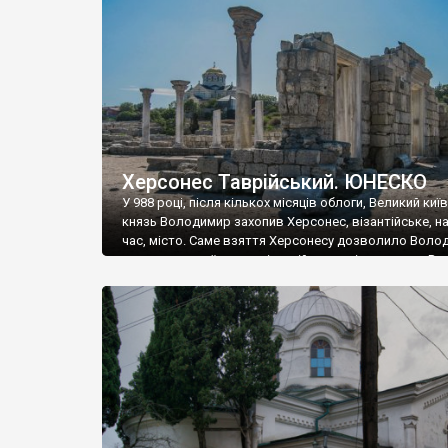
музею «Новгородський музей-заповідник» сотні арт
візантійської доби. Раритети викрадені з фондів об’
культурної спадщини ЮНЕСКО «Херсонеса Таврійсько
Офіційно – на виставку «Золото Візантії», але експер
влада в Україні вважають це лише […]
Херсонес Таврійський. ЮНЕСКО
У 988 році, після кількох місяців облоги, Великий киї
князь Володимир захопив Херсонес, візантійське, на
час, місто. Саме взяття Херсонесу дозволило Воло
диктувати свої умови візантійському імператору Вас
та одружитися з його дочкою Ганною. Цього ж року,
Херсонесі Володимир-язичник, став Василем-
християнином. А потім було Хрещення Русі. На честь
Херсонесу Таврійського названо місто […]