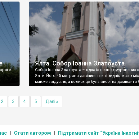
е
Ялта. Собор Іоанна Златоуста
ороге
Собор Іоанна Златоуста – одна із перших мурованих 
Ялти. Його 45-метрова дзвіниця і нині видніється в міс
майже звідусіль, а колись це була висотна домінанта 
2
3
4
5
Далі »
нас
Стати автором
Підтримати сайт “Україна Інкогні