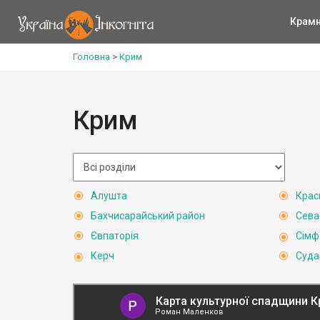
Крам
Головна
>
Крим
Крим
Алушта
Крас
Бахчисарайський район
Сева
Євпаторія
Сімф
Керч
Суда