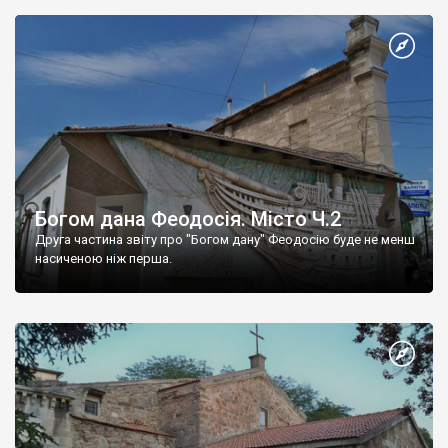
Богом дана Феодосія. Місто Ч.2
Друга частина звіту про "Богом дану" Феодосію буде не менш
насиченою ніж перша.