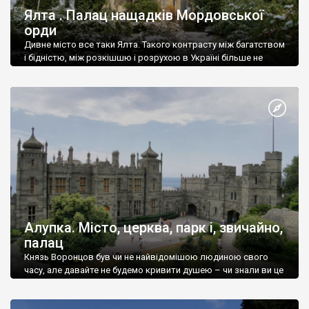
Ялта . Палац нащадків Мордовської
орди
Дивне місто все таки Ялта. Такого контрасту між багатством
і бідністю, між розкішшю і розрухою в Україні більше не
знайдеш.
Алупка. Місто, церква, парк і, звичайно,
палац
Князь Воронцов був чи не найвідомішою людиною свого
часу, але давайте не будемо кривити душею – чи знали ви це
прізвище до відвідин Алупки? Мабуть все таки ні.