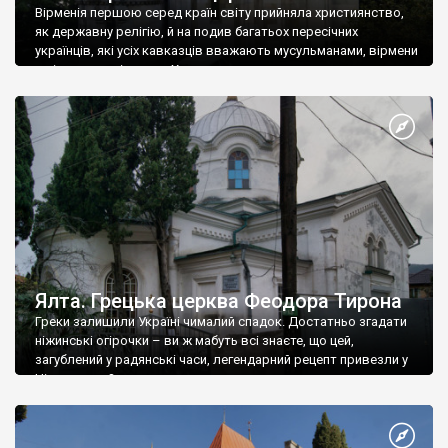
Вірменія першою серед країн світу прийняла християнство,
як державну релігію, й на подив багатьох пересічних
українців, які усіх кавказців вважають мусульманами, вірмени
є відданими вірянами Христа
Ялта. Грецька церква Феодора Тирона
Греки залишили Україні чималий спадок. Достатньо згадати
ніжинські огірочки – ви ж мабуть всі знаєте, що цей,
загублений у радянські часи, легендарний рецепт привезли у
Ніжин греки?