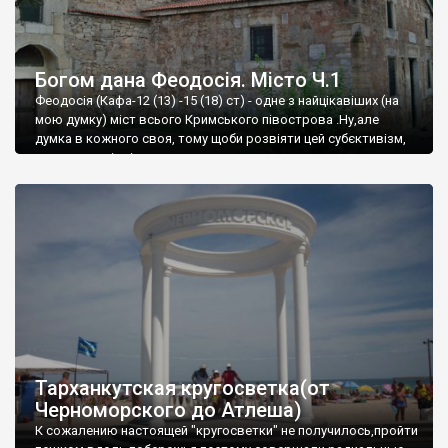
Богом дана Феодосія. Місто Ч.1
Феодосія (Кафа-12 (13) -15 (18) ст) - одне з найцікавіших (на
мою думку) міст всього Кримського півострова .Ну,але
думка в кожного своя, тому щоби розвіяти цей субєктивізм,
запрошую відвідати це
Тарханкутская кругосветка(от
Черноморского до Атлеша)
К сожалению настоящей "кругосветки" не получилось,пройти