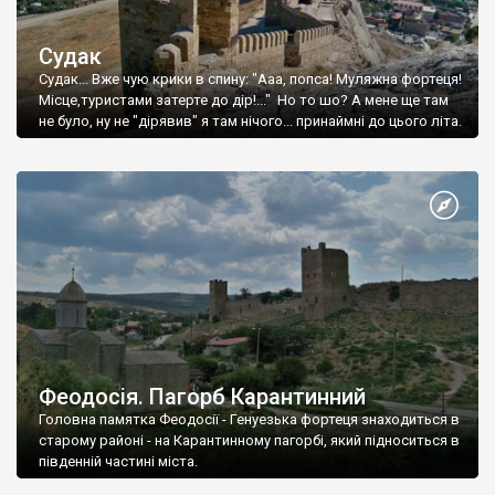
Судак
Судак... Вже чую крики в спину: "Ааа, попса! Муляжна фортеця!
Місце,туристами затерте до дір!..." Но то шо? А мене ще там
не було, ну не "дірявив" я там нічого... принаймні до цього літа.
Феодосія. Пагорб Карантинний
Головна памятка Феодосії - Генуезька фортеця знаходиться в
старому районі - на Карантинному пагорбі, який підноситься в
південній частині міста.