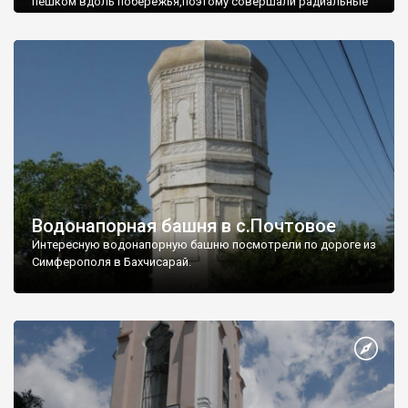
пешком вдоль побережья,поэтому совершали радиальные
вылазки из Оленевки.
Водонапорная башня в с.Почтовое
Интересную водонапорную башню посмотрели по дороге из
Симферополя в Бахчисарай.