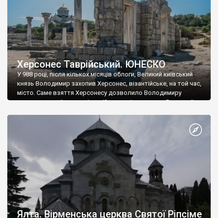
Херсонес Таврійський. ЮНЕСКО
У 988 році, після кількох місяців облоги, Великий київський
князь Володимир захопив Херсонес, візантійське, на той час,
місто. Саме взяття Херсонесу дозволило Володимиру
диктувати свої умови візантійському імператору Василю ІІ, та
одружитися з його дочкою Ганною. Цього ж року, в
Херсонесі Володимир-язичник, став Василем-християнином.
А потім було Хрещення Русі. На честь Херсонесу Таврійського
названо місто […]
Ялта. Вірменська церква Святої Ріпсіме