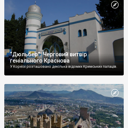
“Дюльбер”. Черговий витвір
геніального Краснова
У Кореїзі розташовано декілька відомих Кримських палаців.