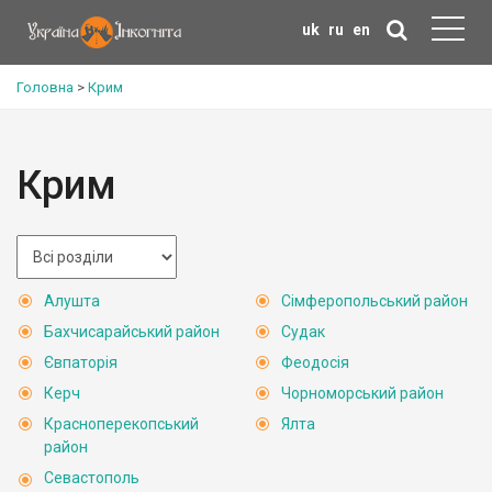
uk
ru
en
Головна
>
Крим
Крим
Алушта
Сімферопольський район
Бахчисарайський район
Судак
Євпаторія
Феодосія
Керч
Чорноморський район
Красноперекопський
Ялта
район
Севастополь