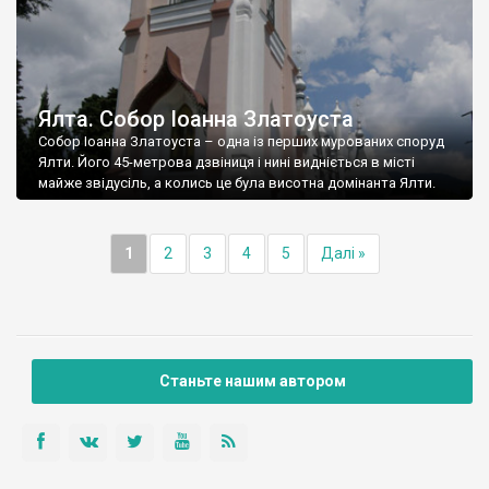
Ялта. Собор Іоанна Златоуста
Собор Іоанна Златоуста – одна із перших мурованих споруд
Ялти. Його 45-метрова дзвіниця і нині видніється в місті
майже звідусіль, а колись це була висотна домінанта Ялти.
1
2
3
4
5
Далі »
Станьте нашим автором