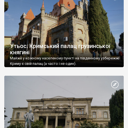
Утьос. Кримський палац грузинської
княгині
Майже у кожному населеному пункті на південному узбережжі
Криму є свій палац (а часто і не один).