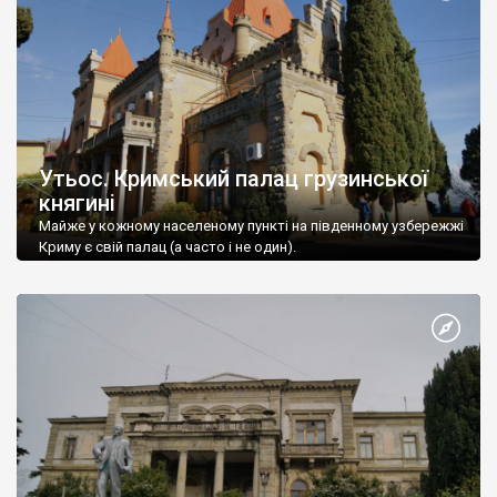
Утьос. Кримський палац грузинської
княгині
Майже у кожному населеному пункті на південному узбережжі
Криму є свій палац (а часто і не один).