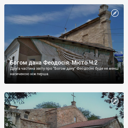
Богом дана Феодосія. Місто Ч.2
Друга частина звіту про "Богом дану" Феодосію буде не менш
насиченою ніж перша.