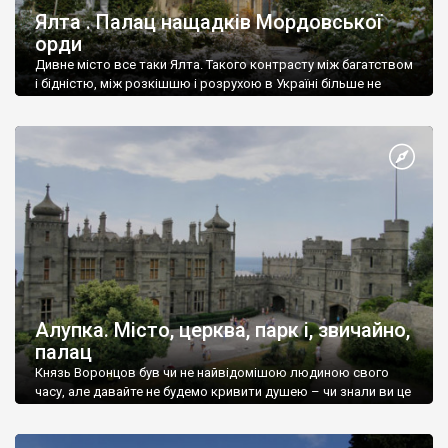
Ялта . Палац нащадків Мордовської
орди
Дивне місто все таки Ялта. Такого контрасту між багатством
і бідністю, між розкішшю і розрухою в Україні більше не
знайдеш.
Алупка. Місто, церква, парк і, звичайно,
палац
Князь Воронцов був чи не найвідомішою людиною свого
часу, але давайте не будемо кривити душею – чи знали ви це
прізвище до відвідин Алупки? Мабуть все таки ні.