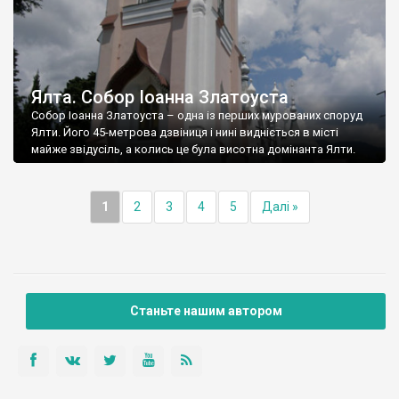
Ялта. Собор Іоанна Златоуста
Собор Іоанна Златоуста – одна із перших мурованих споруд
Ялти. Його 45-метрова дзвіниця і нині видніється в місті
майже звідусіль, а колись це була висотна домінанта Ялти.
1
2
3
4
5
Далі »
Станьте нашим автором