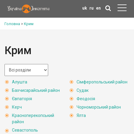
uk
ru
en
Головна
>
Крим
Крим
Алушта
Сімферопольський район
Бахчисарайський район
Судак
Євпаторія
Феодосія
Керч
Чорноморський район
Красноперекопський
Ялта
район
Севастополь