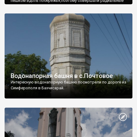
пешком вдоль побережья,поэтому совершали радиальные
вылазки из Оленевки.
Водонапорная башня в с.Почтовое
Интересную водонапорную башню посмотрели по дороге из
Симферополя в Бахчисарай.