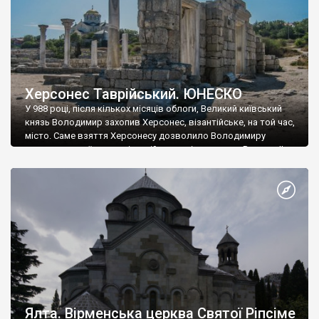
Херсонес Таврійський. ЮНЕСКО
У 988 році, після кількох місяців облоги, Великий київський
князь Володимир захопив Херсонес, візантійське, на той час,
місто. Саме взяття Херсонесу дозволило Володимиру
диктувати свої умови візантійському імператору Василю ІІ, та
одружитися з його дочкою Ганною. Цього ж року, в
Херсонесі Володимир-язичник, став Василем-християнином.
А потім було Хрещення Русі. На честь Херсонесу Таврійського
названо місто […]
Ялта. Вірменська церква Святої Ріпсіме