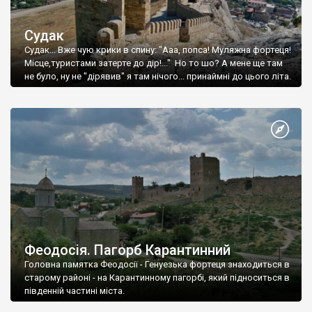
Судак
Судак... Вже чую крики в спину: "Ааа, попса! Муляжна фортеця!
Місце,туристами затерте до дір!..." Но то шо? А мене ще там
не було, ну не "дірявив" я там нічого... принаймні до цього літа.
Феодосія. Пагорб Карантинний
Головна памятка Феодосії - Генуезька фортеця знаходиться в
старому районі - на Карантинному пагорбі, який підноситься в
південній частині міста.