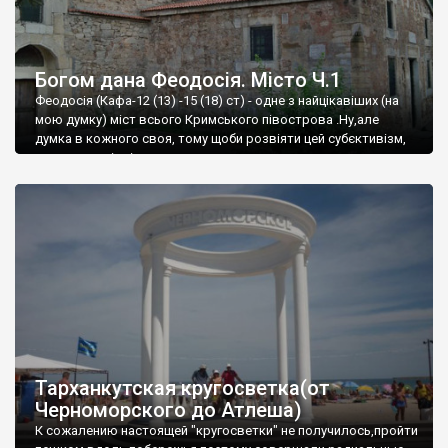
Богом дана Феодосія. Місто Ч.1
Феодосія (Кафа-12 (13) -15 (18) ст) - одне з найцікавіших (на
мою думку) міст всього Кримського півострова .Ну,але
думка в кожного своя, тому щоби розвіяти цей субєктивізм,
запрошую відвідати це
Тарханкутская кругосветка(от
Черноморского до Атлеша)
К сожалению настоящей "кругосветки" не получилось,пройти