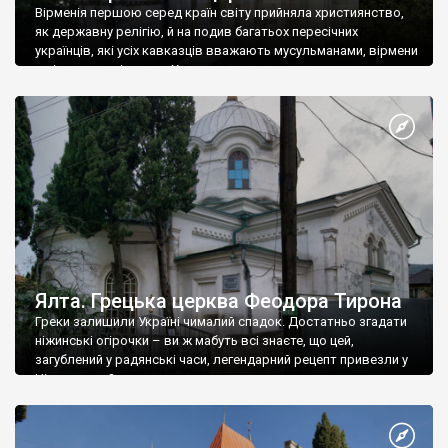
Вірменія першою серед країн світу прийняла християнство,
як державну релігію, й на подив багатьох пересічних
українців, які усіх кавказців вважають мусульманами, вірмени
є відданими вірянами Христа
Ялта. Грецька церква Феодора Тирона
Греки залишили Україні чималий спадок. Достатньо згадати
ніжинські огірочки – ви ж мабуть всі знаєте, що цей,
загублений у радянські часи, легендарний рецепт привезли у
Ніжин греки?