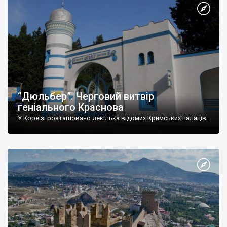
“Дюльбер”. Черговий витвір
геніального Краснова
У Кореїзі розташовано декілька відомих Кримських палаців.