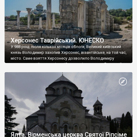
Херсонес Таврійський. ЮНЕСКО
У 988 році, після кількох місяців облоги, Великий київський
князь Володимир захопив Херсонес, візантійське, на той час,
місто. Саме взяття Херсонесу дозволило Володимиру
диктувати свої умови візантійському імператору Василю ІІ, та
одружитися з його дочкою Ганною. Цього ж року, в
Херсонесі Володимир-язичник, став Василем-християнином.
А потім було Хрещення Русі. На честь Херсонесу Таврійського
названо місто […]
Ялта. Вірменська церква Святої Ріпсіме