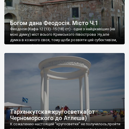
Богом дана Феодосія. Місто Ч.1
Феодосія (Кафа-12 (13) -15 (18) ст) - одне з найцікавіших (на
мою думку) міст всього Кримського півострова .Ну,але
думка в кожного своя, тому щоби розвіяти цей субєктивізм,
запрошую відвідати це
Тарханкутская кругосветка(от
Черноморского до Атлеша)
К сожалению настоящей "кругосветки" не получилось,пройти