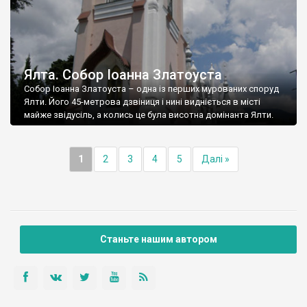
Ялта. Собор Іоанна Златоуста
Собор Іоанна Златоуста – одна із перших мурованих споруд
Ялти. Його 45-метрова дзвіниця і нині видніється в місті
майже звідусіль, а колись це була висотна домінанта Ялти.
1
2
3
4
5
Далі »
Станьте нашим автором