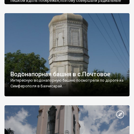
пешком вдоль побережья,поэтому совершали радиальные
вылазки из Оленевки.
Водонапорная башня в с.Почтовое
Интересную водонапорную башню посмотрели по дороге из
Симферополя в Бахчисарай.