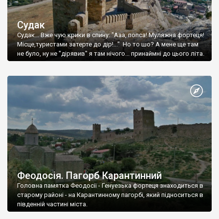
Судак
Судак... Вже чую крики в спину: "Ааа, попса! Муляжна фортеця!
Місце,туристами затерте до дір!..." Но то шо? А мене ще там
не було, ну не "дірявив" я там нічого... принаймні до цього літа.
Феодосія. Пагорб Карантинний
Головна памятка Феодосії - Генуезька фортеця знаходиться в
старому районі - на Карантинному пагорбі, який підноситься в
південній частині міста.