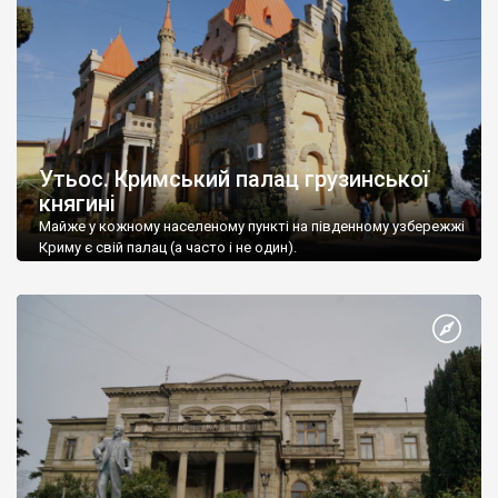
Утьос. Кримський палац грузинської
княгині
Майже у кожному населеному пункті на південному узбережжі
Криму є свій палац (а часто і не один).