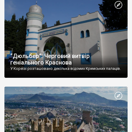
“Дюльбер”. Черговий витвір
геніального Краснова
У Кореїзі розташовано декілька відомих Кримських палаців.