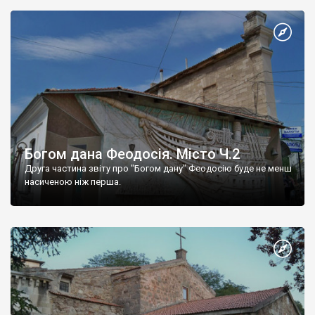
Богом дана Феодосія. Місто Ч.2
Друга частина звіту про "Богом дану" Феодосію буде не менш
насиченою ніж перша.