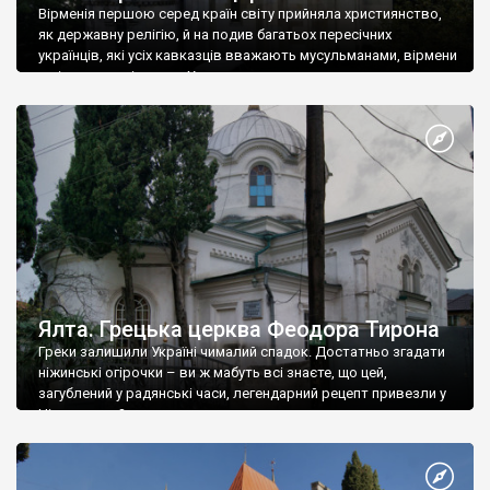
Вірменія першою серед країн світу прийняла християнство,
як державну релігію, й на подив багатьох пересічних
українців, які усіх кавказців вважають мусульманами, вірмени
є відданими вірянами Христа
Ялта. Грецька церква Феодора Тирона
Греки залишили Україні чималий спадок. Достатньо згадати
ніжинські огірочки – ви ж мабуть всі знаєте, що цей,
загублений у радянські часи, легендарний рецепт привезли у
Ніжин греки?