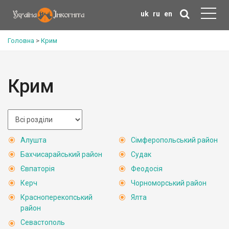
uk
ru
en
Головна
>
Крим
Крим
Алушта
Сімферопольський район
Бахчисарайський район
Судак
Євпаторія
Феодосія
Керч
Чорноморський район
Красноперекопський
Ялта
район
Севастополь