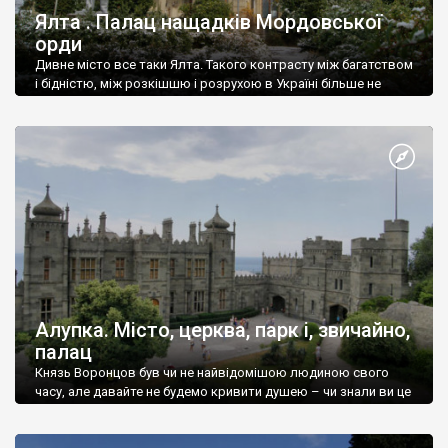
Ялта . Палац нащадків Мордовської
орди
Дивне місто все таки Ялта. Такого контрасту між багатством
і бідністю, між розкішшю і розрухою в Україні більше не
знайдеш.
Алупка. Місто, церква, парк і, звичайно,
палац
Князь Воронцов був чи не найвідомішою людиною свого
часу, але давайте не будемо кривити душею – чи знали ви це
прізвище до відвідин Алупки? Мабуть все таки ні.