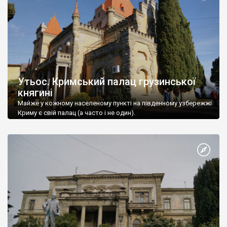
Утьос. Кримський палац грузинської
княгині
Майже у кожному населеному пункті на південному узбережжі
Криму є свій палац (а часто і не один).