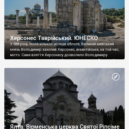
Херсонес Таврійський. ЮНЕСКО
У 988 році, після кількох місяців облоги, Великий київський
князь Володимир захопив Херсонес, візантійське, на той час,
місто. Саме взяття Херсонесу дозволило Володимиру
диктувати свої умови візантійському імператору Василю ІІ, та
одружитися з його дочкою Ганною. Цього ж року, в
Херсонесі Володимир-язичник, став Василем-християнином.
А потім було Хрещення Русі. На честь Херсонесу Таврійського
названо місто […]
Ялта. Вірменська церква Святої Ріпсіме