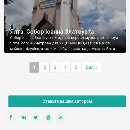
Ялта. Собор Іоанна Златоуста
Собор Іоанна Златоуста – одна із перших мурованих споруд
Ялти. Його 45-метрова дзвіниця і нині видніється в місті
майже звідусіль, а колись це була висотна домінанта Ялти.
1
2
3
4
5
Далі »
Станьте нашим автором