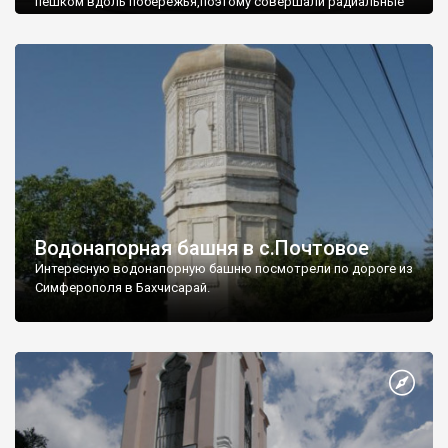
пешком вдоль побережья,поэтому совершали радиальные
вылазки из Оленевки.
Водонапорная башня в с.Почтовое
Интересную водонапорную башню посмотрели по дороге из
Симферополя в Бахчисарай.