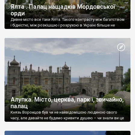
Ялта . Палац нащадків Мордовської
орди
Дивне місто все таки Ялта. Такого контрасту між багатством
і бідністю, між розкішшю і розрухою в Україні більше не
знайдеш.
Алупка. Місто, церква, парк і, звичайно,
палац
Князь Воронцов був чи не найвідомішою людиною свого
часу, але давайте не будемо кривити душею – чи знали ви це
прізвище до відвідин Алупки? Мабуть все таки ні.