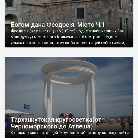
Богом дана Феодосія. Місто Ч.1
Феодосія (Кафа-12 (13) -15 (18) ст) - одне з найцікавіших (на
мою думку) міст всього Кримського півострова .Ну,але
думка в кожного своя, тому щоби розвіяти цей субєктивізм,
запрошую відвідати це
Тарханкутская кругосветка(от
Черноморского до Атлеша)
К сожалению настоящей "кругосветки" не получилось,пройти