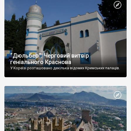
“Дюльбер”. Черговий витвір
геніального Краснова
У Кореїзі розташовано декілька відомих Кримських палаців.