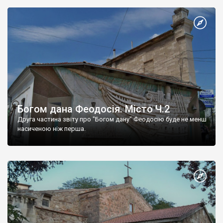
Богом дана Феодосія. Місто Ч.2
Друга частина звіту про "Богом дану" Феодосію буде не менш
насиченою ніж перша.