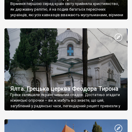
Вірменія першою серед країн світу прийняла християнство,
як державну релігію, й на подив багатьох пересічних
українців, які усіх кавказців вважають мусульманами, вірмени
є відданими вірянами Христа
Ялта. Грецька церква Феодора Тирона
Греки залишили Україні чималий спадок. Достатньо згадати
ніжинські огірочки – ви ж мабуть всі знаєте, що цей,
загублений у радянські часи, легендарний рецепт привезли у
Ніжин греки?