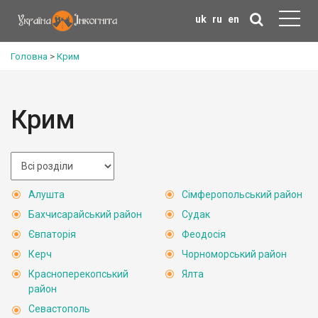
uk
ru
en
Головна
>
Крим
Крим
Алушта
Сімферопольський район
Бахчисарайський район
Судак
Євпаторія
Феодосія
Керч
Чорноморський район
Красноперекопський
Ялта
район
Севастополь