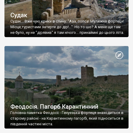
Судак
Судак... Вже чую крики в спину: "Ааа, попса! Муляжна фортеця!
Місце,туристами затерте до дір!..." Но то шо? А мене ще там
не було, ну не "дірявив" я там нічого... принаймні до цього літа.
Феодосія. Пагорб Карантинний
Головна памятка Феодосії - Генуезька фортеця знаходиться в
старому районі - на Карантинному пагорбі, який підноситься в
південній частині міста.