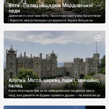
Ялта . Палац нащадків Мордовської
орди
Дивне місто все таки Ялта. Такого контрасту між багатством
і бідністю, між розкішшю і розрухою в Україні більше не
знайдеш.
Алупка. Місто, церква, парк і, звичайно,
палац
Князь Воронцов був чи не найвідомішою людиною свого
часу, але давайте не будемо кривити душею – чи знали ви це
прізвище до відвідин Алупки? Мабуть все таки ні.