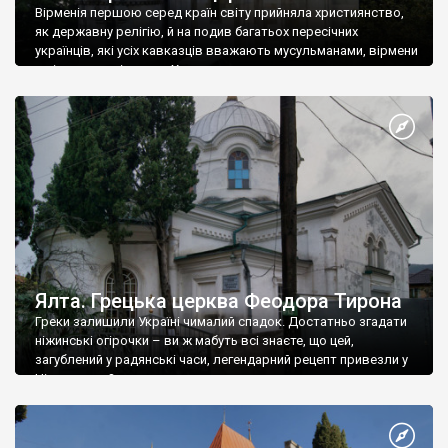
Вірменія першою серед країн світу прийняла християнство,
як державну релігію, й на подив багатьох пересічних
українців, які усіх кавказців вважають мусульманами, вірмени
є відданими вірянами Христа
Ялта. Грецька церква Феодора Тирона
Греки залишили Україні чималий спадок. Достатньо згадати
ніжинські огірочки – ви ж мабуть всі знаєте, що цей,
загублений у радянські часи, легендарний рецепт привезли у
Ніжин греки?