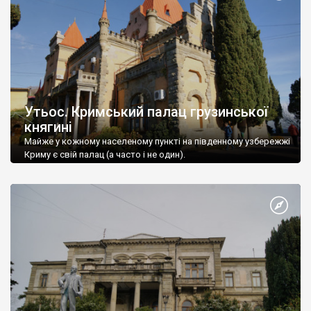
Утьос. Кримський палац грузинської
княгині
Майже у кожному населеному пункті на південному узбережжі
Криму є свій палац (а часто і не один).