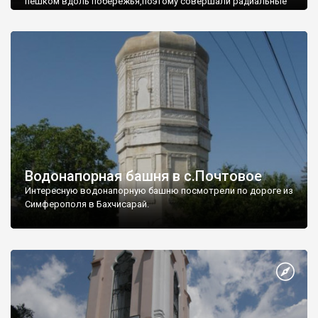
пешком вдоль побережья,поэтому совершали радиальные
вылазки из Оленевки.
Водонапорная башня в с.Почтовое
Интересную водонапорную башню посмотрели по дороге из
Симферополя в Бахчисарай.