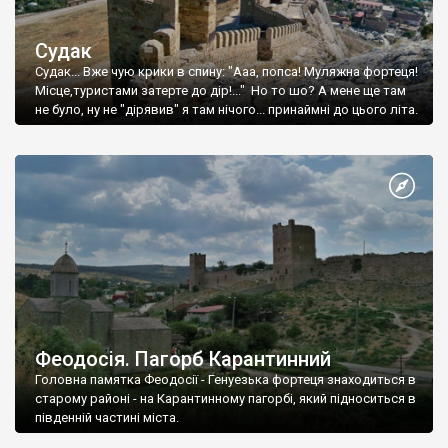
Судак
Судак... Вже чую крики в спину: "Ааа, попса! Муляжна фортеця!
Місце,туристами затерте до дір!..." Но то шо? А мене ще там
не було, ну не "дірявив" я там нічого... принаймні до цього літа.
Феодосія. Пагорб Карантинний
Головна памятка Феодосії - Генуезька фортеця знаходиться в
старому районі - на Карантинному пагорбі, який підноситься в
південній частині міста.