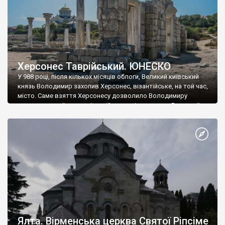
Херсонес Таврійський. ЮНЕСКО
У 988 році, після кількох місяців облоги, Великий київський
князь Володимир захопив Херсонес, візантійське, на той час,
місто. Саме взяття Херсонесу дозволило Володимиру
диктувати свої умови візантійському імператору Василю ІІ, та
одружитися з його дочкою Ганною. Цього ж року, в
Херсонесі Володимир-язичник, став Василем-християнином.
А потім було Хрещення Русі. На честь Херсонесу Таврійського
названо місто […]
Ялта. Вірменська церква Святої Ріпсіме