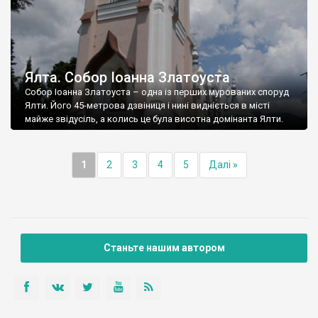
Ялта. Собор Іоанна Златоуста
Собор Іоанна Златоуста – одна із перших мурованих споруд
Ялти. Його 45-метрова дзвіниця і нині видніється в місті
майже звідусіль, а колись це була висотна домінанта Ялти.
1
2
3
4
5
Далі »
Станьте нашим автором