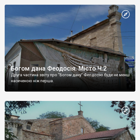
Богом дана Феодосія. Місто Ч.2
Друга частина звіту про "Богом дану" Феодосію буде не менш
насиченою ніж перша.