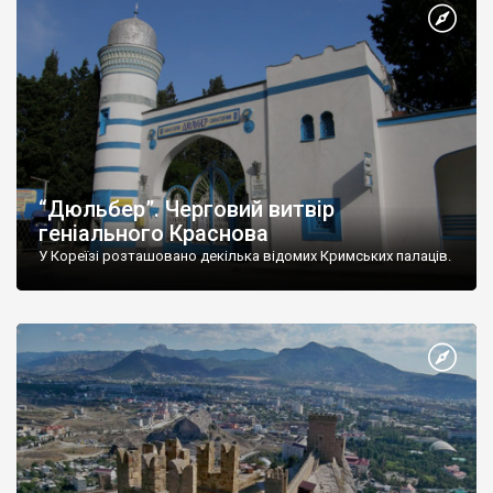
“Дюльбер”. Черговий витвір
геніального Краснова
У Кореїзі розташовано декілька відомих Кримських палаців.