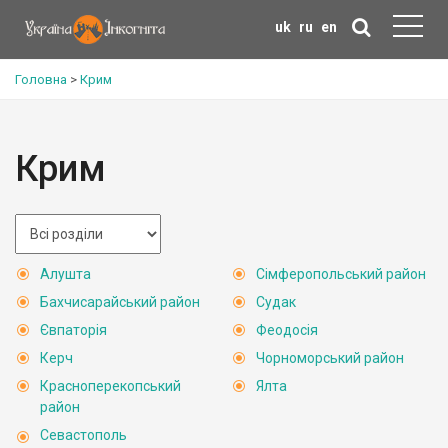
uk
ru
en
Головна
>
Крим
Крим
Алушта
Сімферопольський район
Бахчисарайський район
Судак
Євпаторія
Феодосія
Керч
Чорноморський район
Красноперекопський
Ялта
район
Севастополь