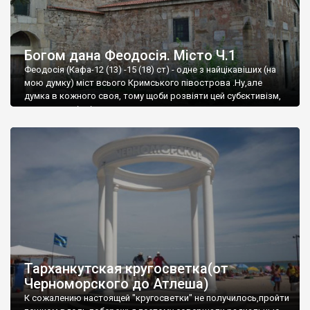
Богом дана Феодосія. Місто Ч.1
Феодосія (Кафа-12 (13) -15 (18) ст) - одне з найцікавіших (на
мою думку) міст всього Кримського півострова .Ну,але
думка в кожного своя, тому щоби розвіяти цей субєктивізм,
запрошую відвідати це
Тарханкутская кругосветка(от
Черноморского до Атлеша)
К сожалению настоящей "кругосветки" не получилось,пройти