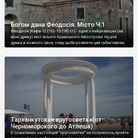
Богом дана Феодосія. Місто Ч.1
Феодосія (Кафа-12 (13) -15 (18) ст) - одне з найцікавіших (на
мою думку) міст всього Кримського півострова .Ну,але
думка в кожного своя, тому щоби розвіяти цей субєктивізм,
запрошую відвідати це
Тарханкутская кругосветка(от
Черноморского до Атлеша)
К сожалению настоящей "кругосветки" не получилось,пройти