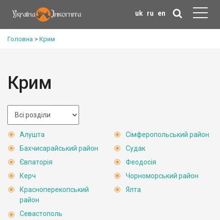
uk
ru
en
Головна
>
Крим
Крим
Алушта
Сімферопольський район
Бахчисарайський район
Судак
Євпаторія
Феодосія
Керч
Чорноморський район
Красноперекопський
Ялта
район
Севастополь