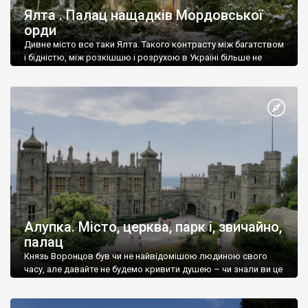
Ялта . Палац нащадків Мордовської
орди
Дивне місто все таки Ялта. Такого контрасту між багатством
і бідністю, між розкішшю і розрухою в Україні більше не
знайдеш.
Алупка. Місто, церква, парк і, звичайно,
палац
Князь Воронцов був чи не найвідомішою людиною свого
часу, але давайте не будемо кривити душею – чи знали ви це
прізвище до відвідин Алупки? Мабуть все таки ні.