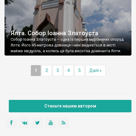
Ялта. Собор Іоанна Златоуста
Собор Іоанна Златоуста – одна із перших мурованих споруд
Ялти. Його 45-метрова дзвіниця і нині видніється в місті
майже звідусіль, а колись це була висотна домінанта Ялти.
1
2
3
4
5
Далі »
Станьте нашим автором