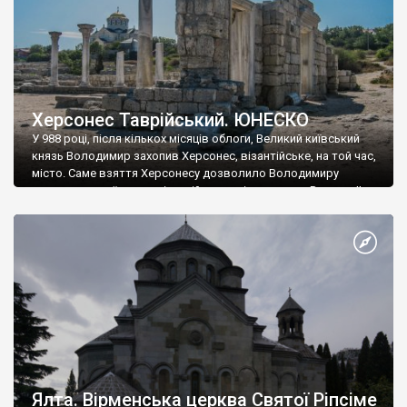
Херсонес Таврійський. ЮНЕСКО
У 988 році, після кількох місяців облоги, Великий київський
князь Володимир захопив Херсонес, візантійське, на той час,
місто. Саме взяття Херсонесу дозволило Володимиру
диктувати свої умови візантійському імператору Василю ІІ, та
одружитися з його дочкою Ганною. Цього ж року, в
Херсонесі Володимир-язичник, став Василем-християнином.
А потім було Хрещення Русі. На честь Херсонесу Таврійського
названо місто […]
Ялта. Вірменська церква Святої Ріпсіме