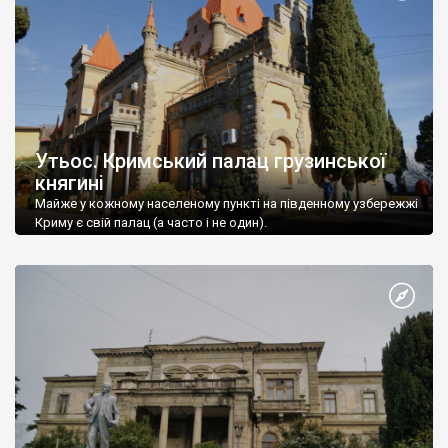
Утьос. Кримський палац грузинської
княгині
Майже у кожному населеному пункті на південному узбережжі
Криму є свій палац (а часто і не один).