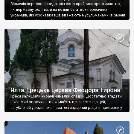
Вірменія першою серед країн світу прийняла християнство,
як державну релігію, й на подив багатьох пересічних
українців, які усіх кавказців вважають мусульманами, вірмени
є відданими вірянами Христа
Ялта. Грецька церква Феодора Тирона
Греки залишили Україні чималий спадок. Достатньо згадати
ніжинські огірочки – ви ж мабуть всі знаєте, що цей,
загублений у радянські часи, легендарний рецепт привезли у
Ніжин греки?