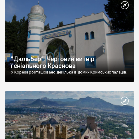
“Дюльбер”. Черговий витвір
геніального Краснова
У Кореїзі розташовано декілька відомих Кримських палаців.