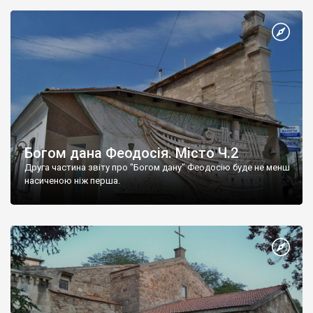
Богом дана Феодосія. Місто Ч.2
Друга частина звіту про "Богом дану" Феодосію буде не менш
насиченою ніж перша.