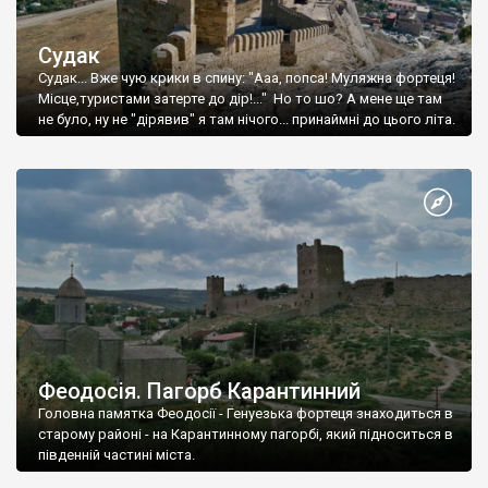
Судак
Судак... Вже чую крики в спину: "Ааа, попса! Муляжна фортеця!
Місце,туристами затерте до дір!..." Но то шо? А мене ще там
не було, ну не "дірявив" я там нічого... принаймні до цього літа.
Феодосія. Пагорб Карантинний
Головна памятка Феодосії - Генуезька фортеця знаходиться в
старому районі - на Карантинному пагорбі, який підноситься в
південній частині міста.