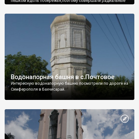
пешком вдоль побережья,поэтому совершали радиальные
вылазки из Оленевки.
Водонапорная башня в с.Почтовое
Интересную водонапорную башню посмотрели по дороге из
Симферополя в Бахчисарай.