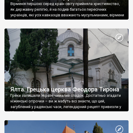
Вірменія першою серед країн світу прийняла християнство,
як державну релігію, й на подив багатьох пересічних
українців, які усіх кавказців вважають мусульманами, вірмени
є відданими вірянами Христа
Ялта. Грецька церква Феодора Тирона
Греки залишили Україні чималий спадок. Достатньо згадати
ніжинські огірочки – ви ж мабуть всі знаєте, що цей,
загублений у радянські часи, легендарний рецепт привезли у
Ніжин греки?