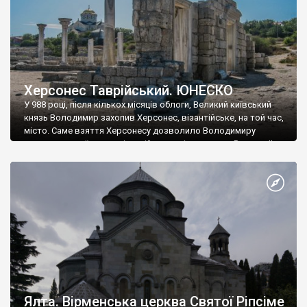
Херсонес Таврійський. ЮНЕСКО
У 988 році, після кількох місяців облоги, Великий київський
князь Володимир захопив Херсонес, візантійське, на той час,
місто. Саме взяття Херсонесу дозволило Володимиру
диктувати свої умови візантійському імператору Василю ІІ, та
одружитися з його дочкою Ганною. Цього ж року, в
Херсонесі Володимир-язичник, став Василем-християнином.
А потім було Хрещення Русі. На честь Херсонесу Таврійського
названо місто […]
Ялта. Вірменська церква Святої Ріпсіме