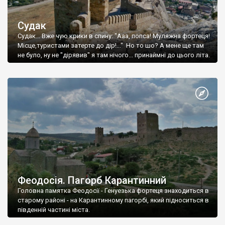
Судак
Судак... Вже чую крики в спину: "Ааа, попса! Муляжна фортеця!
Місце,туристами затерте до дір!..." Но то шо? А мене ще там
не було, ну не "дірявив" я там нічого... принаймні до цього літа.
Феодосія. Пагорб Карантинний
Головна памятка Феодосії - Генуезька фортеця знаходиться в
старому районі - на Карантинному пагорбі, який підноситься в
південній частині міста.