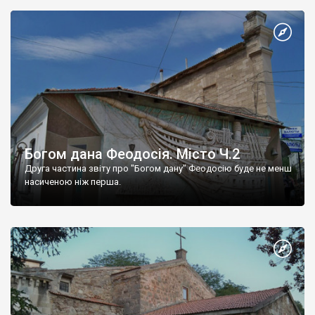
Богом дана Феодосія. Місто Ч.2
Друга частина звіту про "Богом дану" Феодосію буде не менш
насиченою ніж перша.