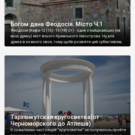
Богом дана Феодосія. Місто Ч.1
Феодосія (Кафа-12 (13) -15 (18) ст) - одне з найцікавіших (на
мою думку) міст всього Кримського півострова .Ну,але
думка в кожного своя, тому щоби розвіяти цей субєктивізм,
запрошую відвідати це
Тарханкутская кругосветка(от
Черноморского до Атлеша)
К сожалению настоящей "кругосветки" не получилось,пройти