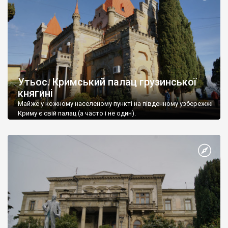
Утьос. Кримський палац грузинської
княгині
Майже у кожному населеному пункті на південному узбережжі
Криму є свій палац (а часто і не один).