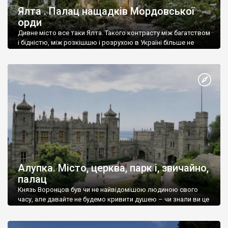
Ялта . Палац нащадків Мордовської
орди
Дивне місто все таки Ялта. Такого контрасту між багатством
і бідністю, між розкішшю і розрухою в Україні більше не
знайдеш.
Алупка. Місто, церква, парк і, звичайно,
палац
Князь Воронцов був чи не найвідомішою людиною свого
часу, але давайте не будемо кривити душею – чи знали ви це
прізвище до відвідин Алупки? Мабуть все таки ні.