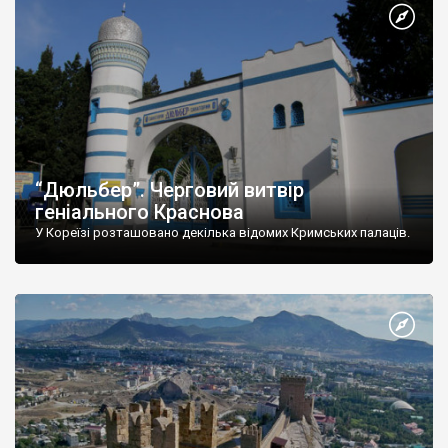
“Дюльбер”. Черговий витвір
геніального Краснова
У Кореїзі розташовано декілька відомих Кримських палаців.