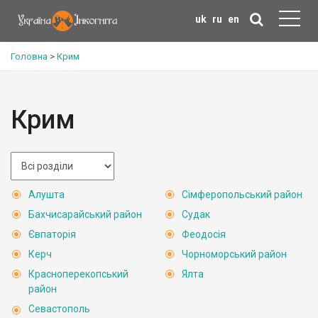
uk
ru
en
Головна
>
Крим
Крим
Алушта
Сімферопольський район
Бахчисарайський район
Судак
Євпаторія
Феодосія
Керч
Чорноморський район
Красноперекопський
Ялта
район
Севастополь