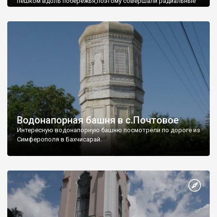
пешком вдоль побережья,поэтому совершали радиальные
вылазки из Оленевки.
Водонапорная башня в с.Почтовое
Интересную водонапорную башню посмотрели по дороге из
Симферополя в Бахчисарай.