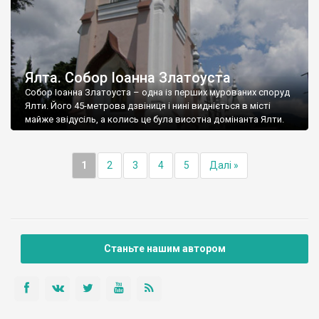
Ялта. Собор Іоанна Златоуста
Собор Іоанна Златоуста – одна із перших мурованих споруд
Ялти. Його 45-метрова дзвіниця і нині видніється в місті
майже звідусіль, а колись це була висотна домінанта Ялти.
1
2
3
4
5
Далі »
Станьте нашим автором