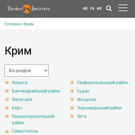
uk
ru
en
Головна
>
Крим
Крим
Алушта
Сімферопольський район
Бахчисарайський район
Судак
Євпаторія
Феодосія
Керч
Чорноморський район
Красноперекопський
Ялта
район
Севастополь