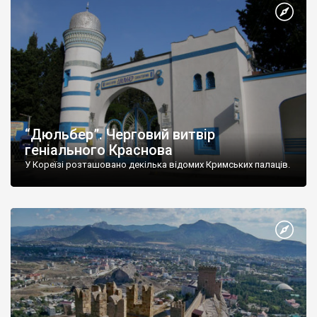
“Дюльбер”. Черговий витвір
геніального Краснова
У Кореїзі розташовано декілька відомих Кримських палаців.