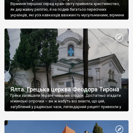
Вірменія першою серед країн світу прийняла християнство,
як державну релігію, й на подив багатьох пересічних
українців, які усіх кавказців вважають мусульманами, вірмени
є відданими вірянами Христа
Ялта. Грецька церква Феодора Тирона
Греки залишили Україні чималий спадок. Достатньо згадати
ніжинські огірочки – ви ж мабуть всі знаєте, що цей,
загублений у радянські часи, легендарний рецепт привезли у
Ніжин греки?