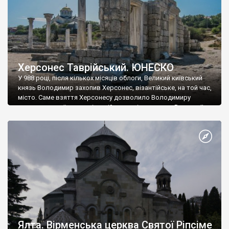
Херсонес Таврійський. ЮНЕСКО
У 988 році, після кількох місяців облоги, Великий київський
князь Володимир захопив Херсонес, візантійське, на той час,
місто. Саме взяття Херсонесу дозволило Володимиру
диктувати свої умови візантійському імператору Василю ІІ, та
одружитися з його дочкою Ганною. Цього ж року, в
Херсонесі Володимир-язичник, став Василем-християнином.
А потім було Хрещення Русі. На честь Херсонесу Таврійського
названо місто […]
Ялта. Вірменська церква Святої Ріпсіме