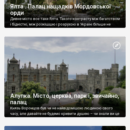
Ялта . Палац нащадків Мордовської
орди
Дивне місто все таки Ялта. Такого контрасту між багатством
і бідністю, між розкішшю і розрухою в Україні більше не
знайдеш.
Алупка. Місто, церква, парк і, звичайно,
палац
Князь Воронцов був чи не найвідомішою людиною свого
часу, але давайте не будемо кривити душею – чи знали ви це
прізвище до відвідин Алупки? Мабуть все таки ні.