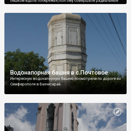
пешком вдоль побережья,поэтому совершали радиальные
вылазки из Оленевки.
Водонапорная башня в с.Почтовое
Интересную водонапорную башню посмотрели по дороге из
Симферополя в Бахчисарай.