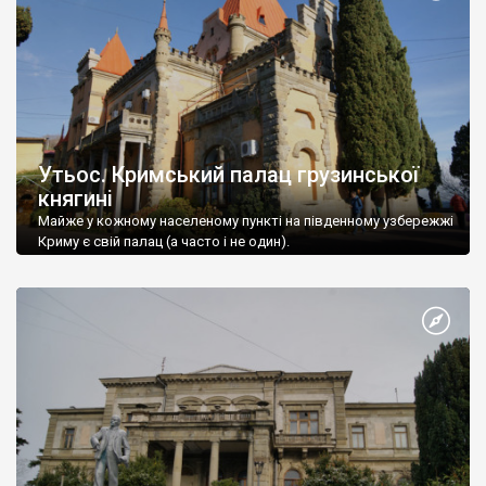
Утьос. Кримський палац грузинської
княгині
Майже у кожному населеному пункті на південному узбережжі
Криму є свій палац (а часто і не один).