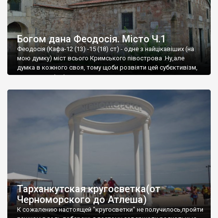
Богом дана Феодосія. Місто Ч.1
Феодосія (Кафа-12 (13) -15 (18) ст) - одне з найцікавіших (на
мою думку) міст всього Кримського півострова .Ну,але
думка в кожного своя, тому щоби розвіяти цей субєктивізм,
запрошую відвідати це
Тарханкутская кругосветка(от
Черноморского до Атлеша)
К сожалению настоящей "кругосветки" не получилось,пройти