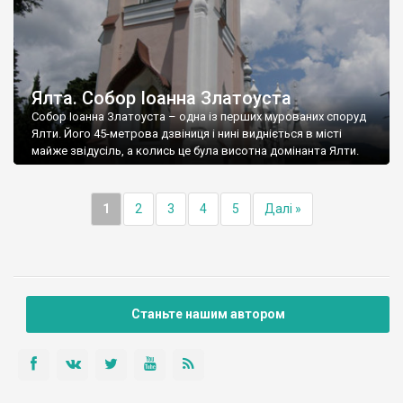
Ялта. Собор Іоанна Златоуста
Собор Іоанна Златоуста – одна із перших мурованих споруд
Ялти. Його 45-метрова дзвіниця і нині видніється в місті
майже звідусіль, а колись це була висотна домінанта Ялти.
1
2
3
4
5
Далі »
Станьте нашим автором