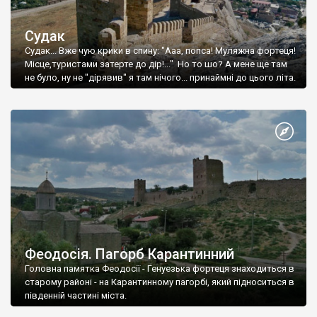
Судак
Судак... Вже чую крики в спину: "Ааа, попса! Муляжна фортеця!
Місце,туристами затерте до дір!..." Но то шо? А мене ще там
не було, ну не "дірявив" я там нічого... принаймні до цього літа.
Феодосія. Пагорб Карантинний
Головна памятка Феодосії - Генуезька фортеця знаходиться в
старому районі - на Карантинному пагорбі, який підноситься в
південній частині міста.