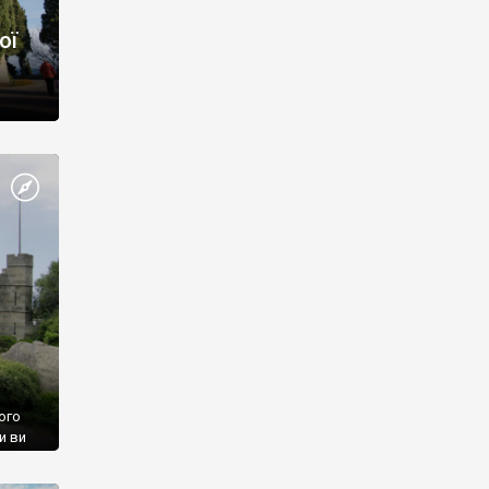
ої
ого
и ви