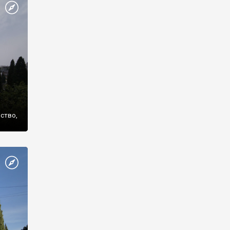
же
нство,