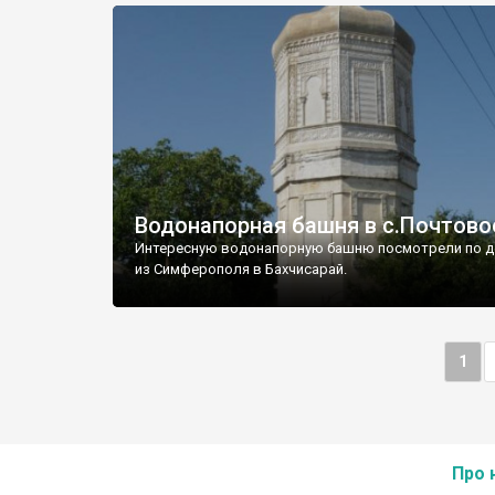
Водонапорная башня в с.Почтово
Интересную водонапорную башню посмотрели по д
из Симферополя в Бахчисарай.
1
Про 