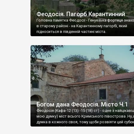
Феодосія. Пагорб Карантинний
Головна памятка Феодосії - Генуезька фортеця знах
в старому районі - на Карантинному пагорбі, який
підноситься в південній частині міста.
Богом дана Феодосія. Місто Ч.1
Феодосія (Кафа-12 (13) -15 (18) ст) - одне з найцікаві
мою думку) міст всього Кримського півострова .Ну,
думка в кожного своя, тому щоби розвіяти цей субєк
запрошую відвідати це