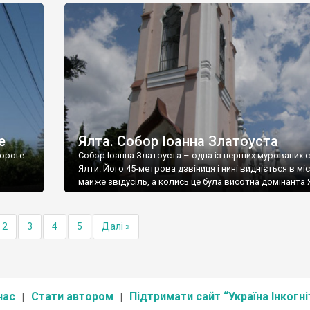
е
Ялта. Собор Іоанна Златоуста
ороге
Собор Іоанна Златоуста – одна із перших мурованих 
Ялти. Його 45-метрова дзвіниця і нині видніється в міс
майже звідусіль, а колись це була висотна домінанта 
2
3
4
5
Далі »
нас
Стати автором
Підтримати сайт “Україна Інкогні