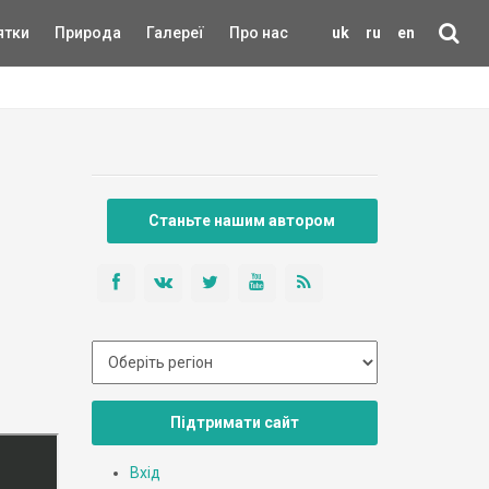
ятки
Природа
Галереї
Про нас
uk
ru
en
Станьте нашим автором
Підтримати сайт
Вхід