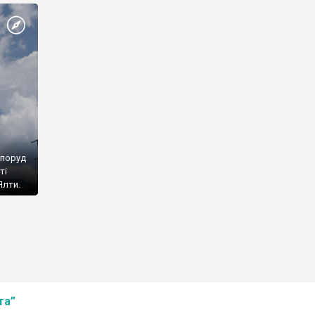
споруд
ті
Ялти.
та”