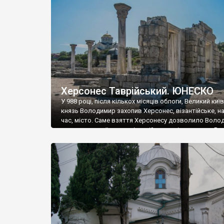
музею «Новгородський музей-заповідник» сотні арт
візантійської доби. Раритети викрадені з фондів об’
культурної спадщини ЮНЕСКО «Херсонеса Таврійсько
Офіційно – на виставку «Золото Візантії», але експер
влада в Україні вважають це лише […]
Херсонес Таврійський. ЮНЕСКО
У 988 році, після кількох місяців облоги, Великий киї
князь Володимир захопив Херсонес, візантійське, на
час, місто. Саме взяття Херсонесу дозволило Воло
диктувати свої умови візантійському імператору Вас
та одружитися з його дочкою Ганною. Цього ж року,
Херсонесі Володимир-язичник, став Василем-
християнином. А потім було Хрещення Русі. На честь
Херсонесу Таврійського названо місто […]