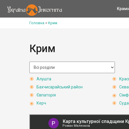
Крам
Головна
>
Крим
Крим
Алушта
Крас
Бахчисарайський район
Сева
Євпаторія
Сімф
Керч
Суда