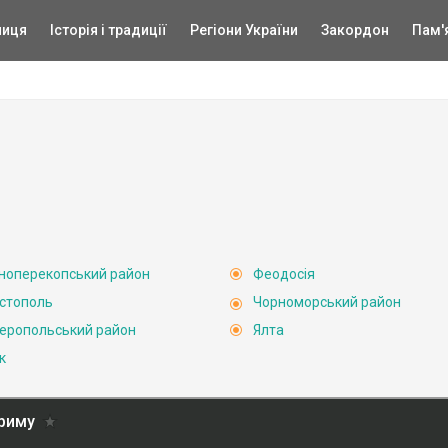
ниця
Історія і традиції
Регіони України
Закордон
Пам'
ноперекопський район
Феодосія
стополь
Чорноморський район
еропольський район
Ялта
к