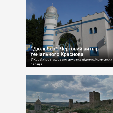
“Дюльбер”. Черговий витвір
геніального Краснова
У Кореїзі розташовано декілька відомих Кримських
палаців.