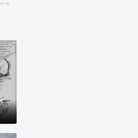
им та
ора і
є
го типу,
ей-
рний
ста:
 райони
від 2
I
і,
рукти,
 котрі