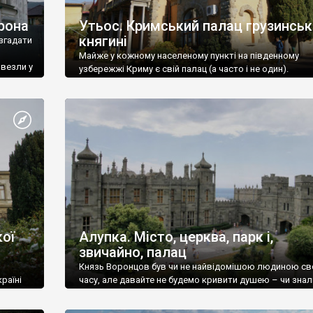
рона
Утьос. Кримський палац грузинськ
княгині
згадати
Майже у кожному населеному пункті на південному
ивезли у
узбережжі Криму є свій палац (а часто і не один).
ої
Алупка. Місто, церква, парк і,
звичайно, палац
Князь Воронцов був чи не найвідомішою людиною св
раїні
часу, але давайте не будемо кривити душею – чи знал
це прізвище до відвідин Алупки? Мабуть все таки ні.