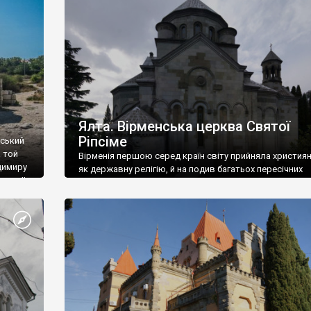
ефактів
називаються «повстяками» (postaki)…” “Вино. Крим
єкту
виробляє відмінне вино і його вдосталь: воно все ду
го».
легке біле і дуже […]
ти та
Ялта. Вірменська церква Святої
Ріпсіме
вський
 той
Вірменія першою серед країн світу прийняла христия
димиру
як державну релігію, й на подив багатьох пересічних
илю ІІ,
українців, які усіх кавказців вважають мусульманами,
 в
вірмени є відданими вірянами Христа