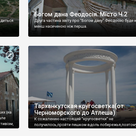
Богом дана Феодосія. Місто Ч.2
одиться
Друга частина звіту про "Богом дану" Феодосію буде 
менш насиченою ніж перша.
Тарханкутская кругосветка(от
Черноморского до Атлеша)
ших (на
але
К сожалению настоящей "кругосветки" не
тивізм,
получилось,пройти пешком вдоль побережья,поэтом
совершали радиальные вылазки из Оленевки.