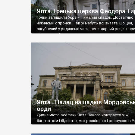
Ялта. Грецька церква Феодора Ти
Греки залишили Україні чималий спадок. Достатньо 
ніжинські огірочки – ви ж мабуть всі знаєте, що цей,
загублений у радянські часи, легендарний рецепт пр
Ніжин греки?
Ялта . Палац нащадків Мордовськ
орди
Дивне місто все таки Ялта. Такого контрасту між
багатством і бідністю, між розкішшю і розрухою в Ук
більше не знайдеш.