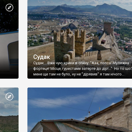
Судак
Судак... Вже чую крики в спину: "Ааа, попса! Муляжна
фортеця! Місце,туристами затерте до дір!..." Но то шо
мене ще там не було, ну не "дірявив" я там нічого...
принаймні до цього літа.