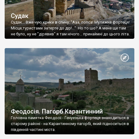
Судак
Судак... Вже чую крики в спину: "Ааа, попса! Муляжна фортеця!
Місце,туристами затерте до дір!..." Но то шо? А мене ще там
не було, ну не "дірявив" я там нічого... принаймні до цього літа.
Феодосія. Пагорб Карантинний
Головна памятка Феодосії - Генуезька фортеця знаходиться в
старому районі - на Карантинному пагорбі, який підноситься в
південній частині міста.