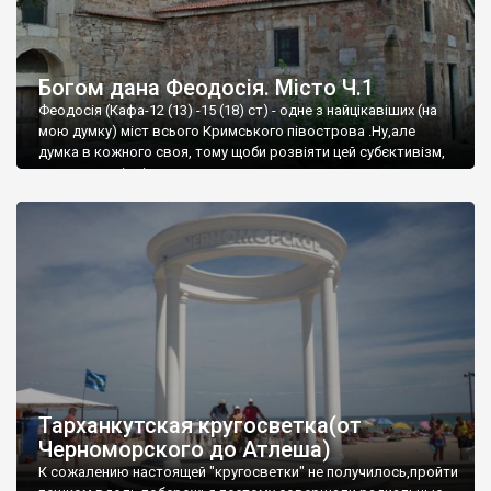
Богом дана Феодосія. Місто Ч.1
Феодосія (Кафа-12 (13) -15 (18) ст) - одне з найцікавіших (на
мою думку) міст всього Кримського півострова .Ну,але
думка в кожного своя, тому щоби розвіяти цей субєктивізм,
запрошую відвідати це
Тарханкутская кругосветка(от
Черноморского до Атлеша)
К сожалению настоящей "кругосветки" не получилось,пройти