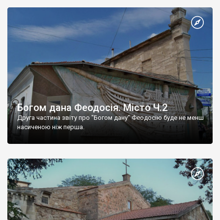
Богом дана Феодосія. Місто Ч.2
Друга частина звіту про "Богом дану" Феодосію буде не менш
насиченою ніж перша.