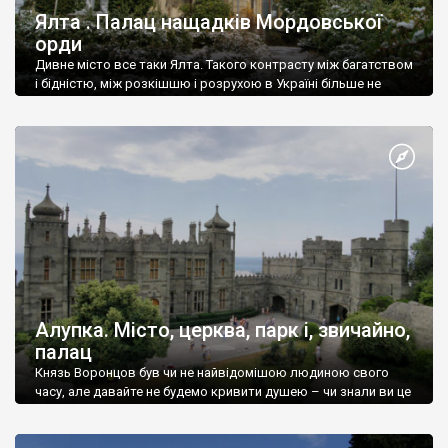
Ялта . Палац нащадків Мордовської
орди
Дивне місто все таки Ялта. Такого контрасту між багатством
і бідністю, між розкішшю і розрухою в Україні більше не
знайдеш.
Алупка. Місто, церква, парк і, звичайно,
палац
Князь Воронцов був чи не найвідомішою людиною свого
часу, але давайте не будемо кривити душею – чи знали ви це
прізвище до відвідин Алупки? Мабуть все таки ні.