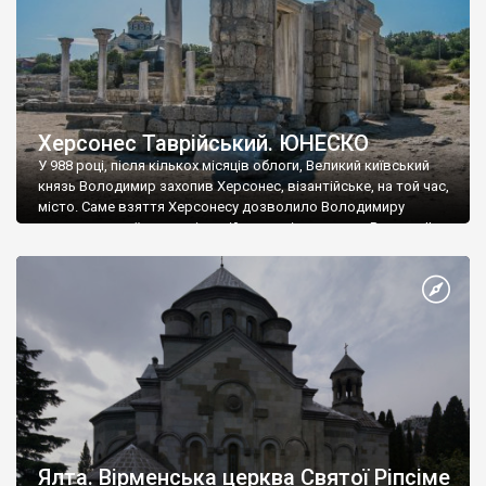
Херсонес Таврійський. ЮНЕСКО
У 988 році, після кількох місяців облоги, Великий київський
князь Володимир захопив Херсонес, візантійське, на той час,
місто. Саме взяття Херсонесу дозволило Володимиру
диктувати свої умови візантійському імператору Василю ІІ, та
одружитися з його дочкою Ганною. Цього ж року, в
Херсонесі Володимир-язичник, став Василем-християнином.
А потім було Хрещення Русі. На честь Херсонесу Таврійського
названо місто […]
Ялта. Вірменська церква Святої Ріпсіме