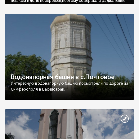
пешком вдоль побережья,поэтому совершали радиальные
вылазки из Оленевки.
Водонапорная башня в с.Почтовое
Интересную водонапорную башню посмотрели по дороге из
Симферополя в Бахчисарай.