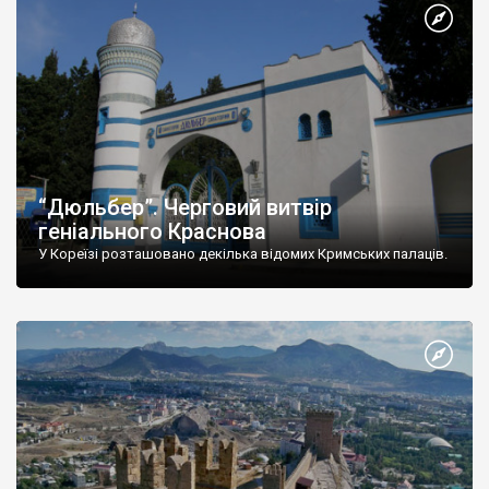
“Дюльбер”. Черговий витвір
геніального Краснова
У Кореїзі розташовано декілька відомих Кримських палаців.