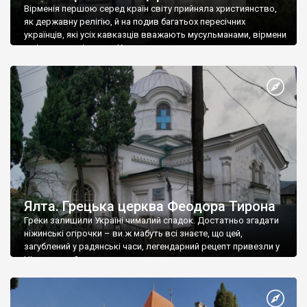
Вірменія першою серед країн світу прийняла християнство,
як державну релігію, й на подив багатьох пересічних
українців, які усіх кавказців вважають мусульманами, вірмени
є відданими вірянами Христа
Ялта. Грецька церква Феодора Тирона
Греки залишили Україні чималий спадок. Достатньо згадати
ніжинські огірочки – ви ж мабуть всі знаєте, що цей,
загублений у радянські часи, легендарний рецепт привезли у
Ніжин греки?