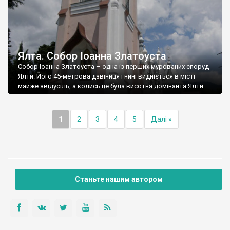
Ялта. Собор Іоанна Златоуста
Собор Іоанна Златоуста – одна із перших мурованих споруд
Ялти. Його 45-метрова дзвіниця і нині видніється в місті
майже звідусіль, а колись це була висотна домінанта Ялти.
1
2
3
4
5
Далі »
Станьте нашим автором