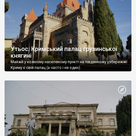
Утьос. Кримський палац грузинської
княгині
Майже у кожному населеному пункті на південному узбережжі
Криму є свій палац (а часто і не один).