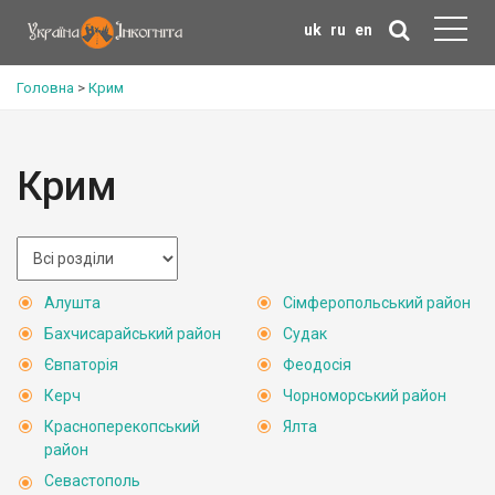
uk
ru
en
Головна
>
Крим
Крим
Алушта
Сімферопольський район
Бахчисарайський район
Судак
Євпаторія
Феодосія
Керч
Чорноморський район
Красноперекопський
Ялта
район
Севастополь