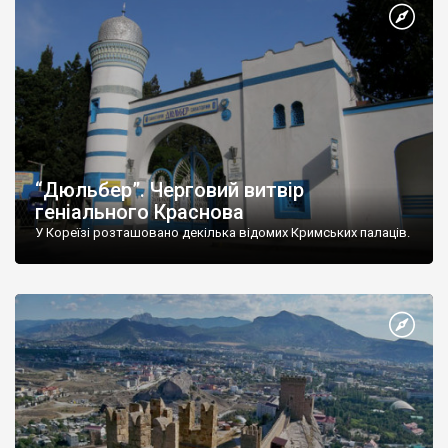
“Дюльбер”. Черговий витвір
геніального Краснова
У Кореїзі розташовано декілька відомих Кримських палаців.