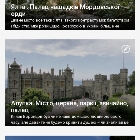
Ялта . Палац нащадків Мордовської
орди
Дивне місто все таки Ялта. Такого контрасту між багатством
і бідністю, між розкішшю і розрухою в Україні більше не
знайдеш.
Алупка. Місто, церква, парк і, звичайно,
палац
Князь Воронцов був чи не найвідомішою людиною свого
часу, але давайте не будемо кривити душею – чи знали ви це
прізвище до відвідин Алупки? Мабуть все таки ні.