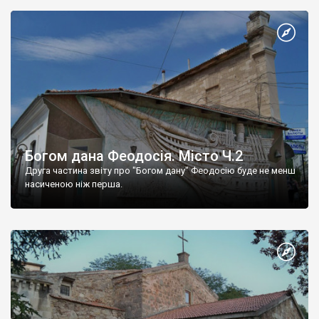
Богом дана Феодосія. Місто Ч.2
Друга частина звіту про "Богом дану" Феодосію буде не менш
насиченою ніж перша.