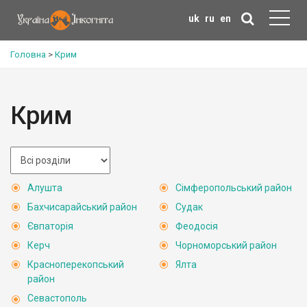
uk
ru
en
Головна
>
Крим
Крим
Алушта
Сімферопольський район
Бахчисарайський район
Судак
Євпаторія
Феодосія
Керч
Чорноморський район
Красноперекопський
Ялта
район
Севастополь