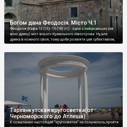
Богом дана Феодосія. Місто Ч.1
Феодосія (Кафа-12 (13) -15 (18) ст) - одне з найцікавіших (на
мою думку) міст всього Кримського півострова .Ну,але
думка в кожного своя, тому щоби розвіяти цей субєктивізм,
запрошую відвідати це
Тарханкутская кругосветка(от
Черноморского до Атлеша)
К сожалению настоящей "кругосветки" не получилось,пройти