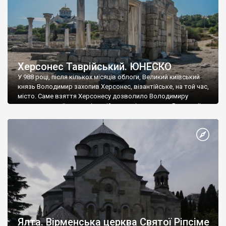
Херсонес Таврійський. ЮНЕСКО
У 988 році, після кількох місяців облоги, Великий київський
князь Володимир захопив Херсонес, візантійське, на той час,
місто. Саме взяття Херсонесу дозволило Володимиру
диктувати свої умови візантійському імператору Василю ІІ, та
одружитися з його дочкою Ганною. Цього ж року, в
Херсонесі Володимир-язичник, став Василем-християнином.
А потім було Хрещення Русі. На честь Херсонесу Таврійського
названо місто […]
Ялта. Вірменська церква Святої Ріпсіме