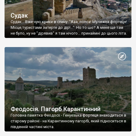
Судак
Судак... Вже чую крики в спину: "Ааа, попса! Муляжна фортеця!
Місце,туристами затерте до дір!..." Но то шо? А мене ще там
не було, ну не "дірявив" я там нічого... принаймні до цього літа.
Феодосія. Пагорб Карантинний
Головна памятка Феодосії - Генуезька фортеця знаходиться в
старому районі - на Карантинному пагорбі, який підноситься в
південній частині міста.