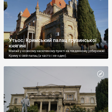
Утьос. Кримський палац грузинської
княгині
Майже у кожному населеному пункті на південному узбережжі
Криму є свій палац (а часто і не один).