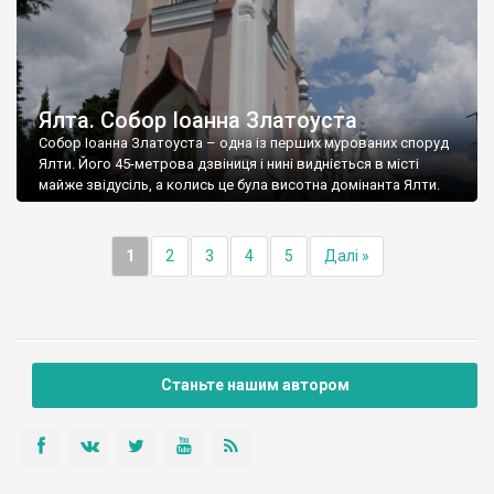
Ялта. Собор Іоанна Златоуста
Собор Іоанна Златоуста – одна із перших мурованих споруд
Ялти. Його 45-метрова дзвіниця і нині видніється в місті
майже звідусіль, а колись це була висотна домінанта Ялти.
1
2
3
4
5
Далі »
Станьте нашим автором