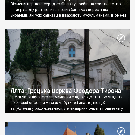
Вірменія першою серед країн світу прийняла християнство,
як державну релігію, й на подив багатьох пересічних
українців, які усіх кавказців вважають мусульманами, вірмени
є відданими вірянами Христа
Ялта. Грецька церква Феодора Тирона
Греки залишили Україні чималий спадок. Достатньо згадати
ніжинські огірочки – ви ж мабуть всі знаєте, що цей,
загублений у радянські часи, легендарний рецепт привезли у
Ніжин греки?