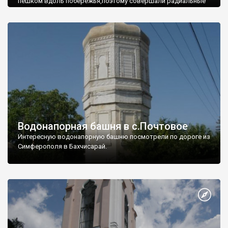
пешком вдоль побережья,поэтому совершали радиальные
вылазки из Оленевки.
Водонапорная башня в с.Почтовое
Интересную водонапорную башню посмотрели по дороге из
Симферополя в Бахчисарай.