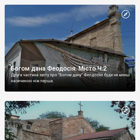
Богом дана Феодосія. Місто Ч.2
Друга частина звіту про "Богом дану" Феодосію буде не менш
насиченою ніж перша.