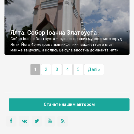
Ялта. Собор Іоанна Златоуста
Собор Іоанна Златоуста – одна із перших мурованих споруд
Ялти. Його 45-метрова дзвіниця і нині видніється в місті
майже звідусіль, а колись це була висотна домінанта Ялти.
1
2
3
4
5
Далі »
Станьте нашим автором