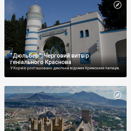
“Дюльбер”. Черговий витвір
геніального Краснова
У Кореїзі розташовано декілька відомих Кримських палаців.