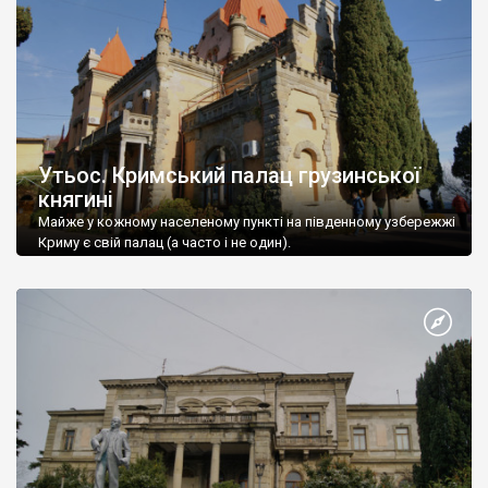
Утьос. Кримський палац грузинської
княгині
Майже у кожному населеному пункті на південному узбережжі
Криму є свій палац (а часто і не один).