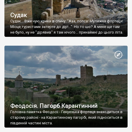
Судак
Судак... Вже чую крики в спину: "Ааа, попса! Муляжна фортеця!
Місце,туристами затерте до дір!..." Но то шо? А мене ще там
не було, ну не "дірявив" я там нічого... принаймні до цього літа.
Феодосія. Пагорб Карантинний
Головна памятка Феодосії - Генуезька фортеця знаходиться в
старому районі - на Карантинному пагорбі, який підноситься в
південній частині міста.