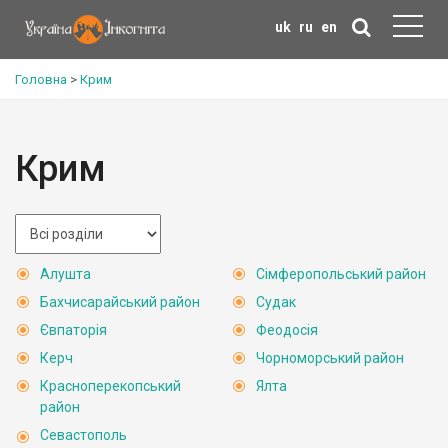
uk
ru
en
Головна
>
Крим
Крим
Алушта
Сімферопольський район
Бахчисарайський район
Судак
Євпаторія
Феодосія
Керч
Чорноморський район
Красноперекопський
Ялта
район
Севастополь