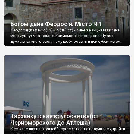
Богом дана Феодосія. Місто Ч.1
Феодосія (Кафа-12 (13) -15 (18) ст) - одне з найцікавіших (на
мою думку) міст всього Кримського півострова .Ну,але
думка в кожного своя, тому щоби розвіяти цей субєктивізм,
запрошую відвідати це
Тарханкутская кругосветка(от
Черноморского до Атлеша)
К сожалению настоящей "кругосветки" не получилось,пройти