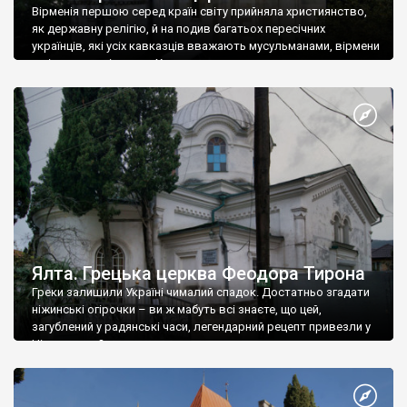
Вірменія першою серед країн світу прийняла християнство,
як державну релігію, й на подив багатьох пересічних
українців, які усіх кавказців вважають мусульманами, вірмени
є відданими вірянами Христа
Ялта. Грецька церква Феодора Тирона
Греки залишили Україні чималий спадок. Достатньо згадати
ніжинські огірочки – ви ж мабуть всі знаєте, що цей,
загублений у радянські часи, легендарний рецепт привезли у
Ніжин греки?