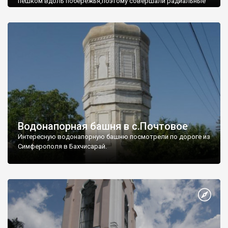
пешком вдоль побережья,поэтому совершали радиальные
вылазки из Оленевки.
Водонапорная башня в с.Почтовое
Интересную водонапорную башню посмотрели по дороге из
Симферополя в Бахчисарай.