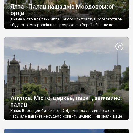
Ялта . Палац нащадків Мордовської
орди
Дивне місто все таки Ялта. Такого контрасту між багатством
і бідністю, між розкішшю і розрухою в Україні більше не
знайдеш.
Алупка. Місто, церква, парк і, звичайно,
палац
Князь Воронцов був чи не найвідомішою людиною свого
часу, але давайте не будемо кривити душею – чи знали ви це
прізвище до відвідин Алупки? Мабуть все таки ні.