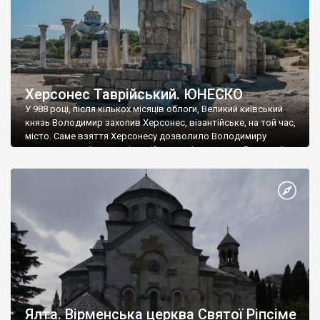
Херсонес Таврійський. ЮНЕСКО
У 988 році, після кількох місяців облоги, Великий київський
князь Володимир захопив Херсонес, візантійське, на той час,
місто. Саме взяття Херсонесу дозволило Володимиру
диктувати свої умови візантійському імператору Василю ІІ, та
одружитися з його дочкою Ганною. Цього ж року, в
Херсонесі Володимир-язичник, став Василем-християнином.
А потім було Хрещення Русі. На честь Херсонесу Таврійського
названо місто […]
Ялта. Вірменська церква Святої Ріпсіме