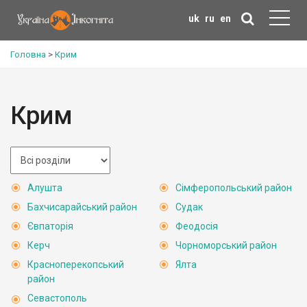
uk
ru
en
Головна
>
Крим
Крим
Алушта
Сімферопольський район
Бахчисарайський район
Судак
Євпаторія
Феодосія
Керч
Чорноморський район
Красноперекопський
Ялта
район
Севастополь