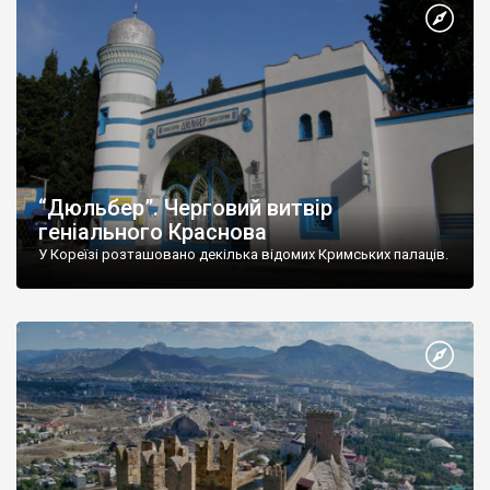
“Дюльбер”. Черговий витвір
геніального Краснова
У Кореїзі розташовано декілька відомих Кримських палаців.