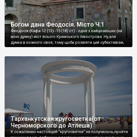
Богом дана Феодосія. Місто Ч.1
Феодосія (Кафа-12 (13) -15 (18) ст) - одне з найцікавіших (на
мою думку) міст всього Кримського півострова .Ну,але
думка в кожного своя, тому щоби розвіяти цей субєктивізм,
запрошую відвідати це
Тарханкутская кругосветка(от
Черноморского до Атлеша)
К сожалению настоящей "кругосветки" не получилось,пройти