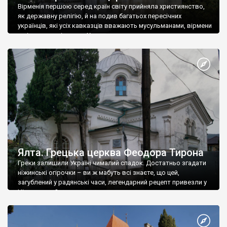
Вірменія першою серед країн світу прийняла християнство,
як державну релігію, й на подив багатьох пересічних
українців, які усіх кавказців вважають мусульманами, вірмени
є відданими вірянами Христа
Ялта. Грецька церква Феодора Тирона
Греки залишили Україні чималий спадок. Достатньо згадати
ніжинські огірочки – ви ж мабуть всі знаєте, що цей,
загублений у радянські часи, легендарний рецепт привезли у
Ніжин греки?