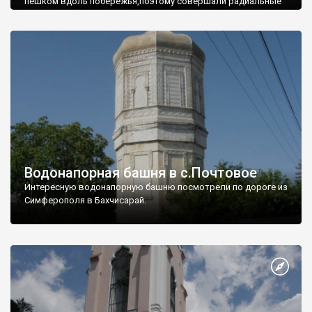
пешком вдоль побережья,поэтому совершали радиальные
вылазки из Оленевки.
Водонапорная башня в с.Почтовое
Интересную водонапорную башню посмотрели по дороге из
Симферополя в Бахчисарай.