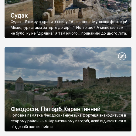
Судак
Судак... Вже чую крики в спину: "Ааа, попса! Муляжна фортеця!
Місце,туристами затерте до дір!..." Но то шо? А мене ще там
не було, ну не "дірявив" я там нічого... принаймні до цього літа.
Феодосія. Пагорб Карантинний
Головна памятка Феодосії - Генуезька фортеця знаходиться в
старому районі - на Карантинному пагорбі, який підноситься в
південній частині міста.