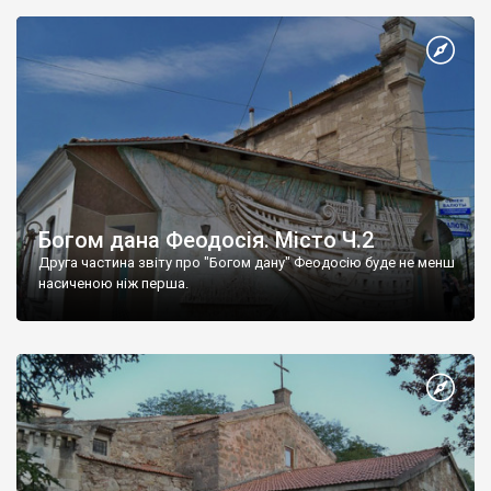
Богом дана Феодосія. Місто Ч.2
Друга частина звіту про "Богом дану" Феодосію буде не менш
насиченою ніж перша.