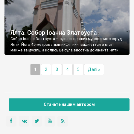
Ялта. Собор Іоанна Златоуста
Собор Іоанна Златоуста – одна із перших мурованих споруд
Ялти. Його 45-метрова дзвіниця і нині видніється в місті
майже звідусіль, а колись це була висотна домінанта Ялти.
1
2
3
4
5
Далі »
Станьте нашим автором