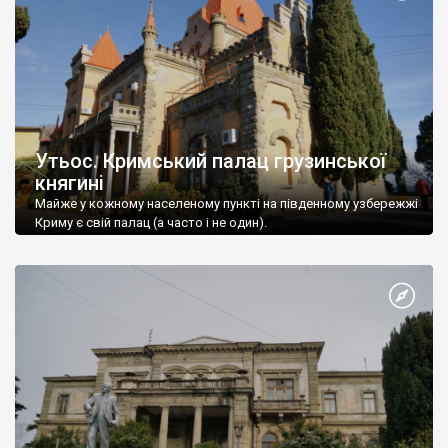
Утьос. Кримський палац грузинської
княгині
Майже у кожному населеному пункті на південному узбережжі
Криму є свій палац (а часто і не один).