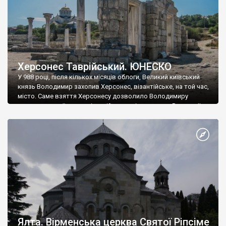
Херсонес Таврійський. ЮНЕСКО
У 988 році, після кількох місяців облоги, Великий київський
князь Володимир захопив Херсонес, візантійське, на той час,
місто. Саме взяття Херсонесу дозволило Володимиру
диктувати свої умови візантійському імператору Василю ІІ, та
одружитися з його дочкою Ганною. Цього ж року, в
Херсонесі Володимир-язичник, став Василем-християнином.
А потім було Хрещення Русі. На честь Херсонесу Таврійського
названо місто […]
Ялта. Вірменська церква Святої Ріпсіме