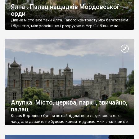
Ялта . Палац нащадків Мордовської
орди
Дивне місто все таки Ялта. Такого контрасту між багатством
і бідністю, між розкішшю і розрухою в Україні більше не
знайдеш.
Алупка. Місто, церква, парк і, звичайно,
палац
Князь Воронцов був чи не найвідомішою людиною свого
часу, але давайте не будемо кривити душею – чи знали ви це
прізвище до відвідин Алупки? Мабуть все таки ні.