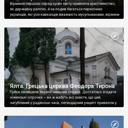
Вірменія першою серед країн світу прийняла християнство,
як державну релігію, й на подив багатьох пересічних
українців, які усіх кавказців вважають мусульманами, вірмени
є відданими вірянами Христа
Ялта. Грецька церква Феодора Тирона
Греки залишили Україні чималий спадок. Достатньо згадати
ніжинські огірочки – ви ж мабуть всі знаєте, що цей,
загублений у радянські часи, легендарний рецепт привезли у
Ніжин греки?