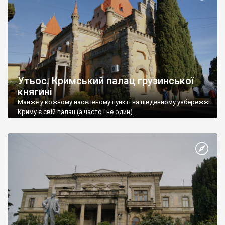
Утьос. Кримський палац грузинської
княгині
Майже у кожному населеному пункті на південному узбережжі
Криму є свій палац (а часто і не один).