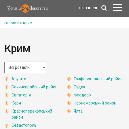
uk
ru
en
Головна
>
Крим
Крим
Алушта
Сімферопольський район
Бахчисарайський район
Судак
Євпаторія
Феодосія
Керч
Чорноморський район
Красноперекопський
Ялта
район
Севастополь