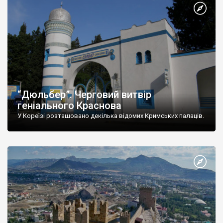
“Дюльбер”. Черговий витвір
геніального Краснова
У Кореїзі розташовано декілька відомих Кримських палаців.