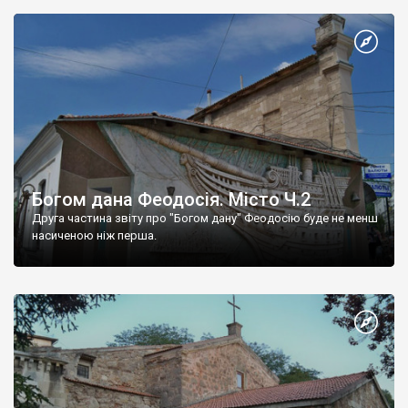
Богом дана Феодосія. Місто Ч.2
Друга частина звіту про "Богом дану" Феодосію буде не менш
насиченою ніж перша.