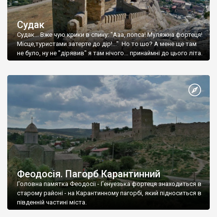
Судак
Судак... Вже чую крики в спину: "Ааа, попса! Муляжна фортеця!
Місце,туристами затерте до дір!..." Но то шо? А мене ще там
не було, ну не "дірявив" я там нічого... принаймні до цього літа.
Феодосія. Пагорб Карантинний
Головна памятка Феодосії - Генуезька фортеця знаходиться в
старому районі - на Карантинному пагорбі, який підноситься в
південній частині міста.