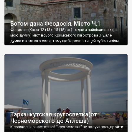
Богом дана Феодосія. Місто Ч.1
Феодосія (Кафа-12 (13) -15 (18) ст) - одне з найцікавіших (на
мою думку) міст всього Кримського півострова .Ну,але
думка в кожного своя, тому щоби розвіяти цей субєктивізм,
запрошую відвідати це
Тарханкутская кругосветка(от
Черноморского до Атлеша)
К сожалению настоящей "кругосветки" не получилось,пройти