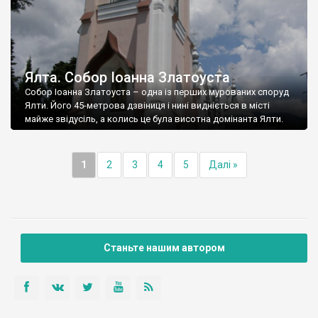
Ялта. Собор Іоанна Златоуста
Собор Іоанна Златоуста – одна із перших мурованих споруд
Ялти. Його 45-метрова дзвіниця і нині видніється в місті
майже звідусіль, а колись це була висотна домінанта Ялти.
1
2
3
4
5
Далі »
Станьте нашим автором