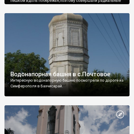
пешком вдоль побережья,поэтому совершали радиальные
вылазки из Оленевки.
Водонапорная башня в с.Почтовое
Интересную водонапорную башню посмотрели по дороге из
Симферополя в Бахчисарай.