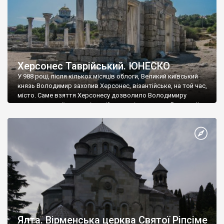
Херсонес Таврійський. ЮНЕСКО
У 988 році, після кількох місяців облоги, Великий київський
князь Володимир захопив Херсонес, візантійське, на той час,
місто. Саме взяття Херсонесу дозволило Володимиру
диктувати свої умови візантійському імператору Василю ІІ, та
одружитися з його дочкою Ганною. Цього ж року, в
Херсонесі Володимир-язичник, став Василем-християнином.
А потім було Хрещення Русі. На честь Херсонесу Таврійського
названо місто […]
Ялта. Вірменська церква Святої Ріпсіме