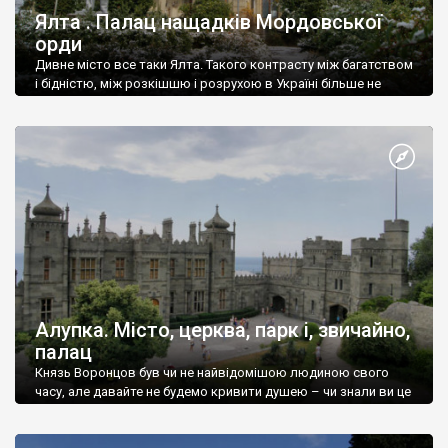
Ялта . Палац нащадків Мордовської
орди
Дивне місто все таки Ялта. Такого контрасту між багатством
і бідністю, між розкішшю і розрухою в Україні більше не
знайдеш.
Алупка. Місто, церква, парк і, звичайно,
палац
Князь Воронцов був чи не найвідомішою людиною свого
часу, але давайте не будемо кривити душею – чи знали ви це
прізвище до відвідин Алупки? Мабуть все таки ні.