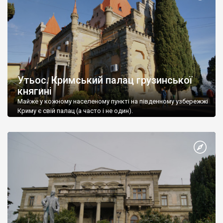
Утьос. Кримський палац грузинської
княгині
Майже у кожному населеному пункті на південному узбережжі
Криму є свій палац (а часто і не один).