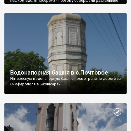
пешком вдоль побережья,поэтому совершали радиальные
вылазки из Оленевки.
Водонапорная башня в с.Почтовое
Интересную водонапорную башню посмотрели по дороге из
Симферополя в Бахчисарай.