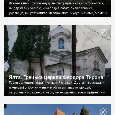
Вірменія першою серед країн світу прийняла християнство,
як державну релігію, й на подив багатьох пересічних
українців, які усіх кавказців вважають мусульманами, вірмени
є відданими вірянами Христа
Ялта. Грецька церква Феодора Тирона
Греки залишили Україні чималий спадок. Достатньо згадати
ніжинські огірочки – ви ж мабуть всі знаєте, що цей,
загублений у радянські часи, легендарний рецепт привезли у
Ніжин греки?