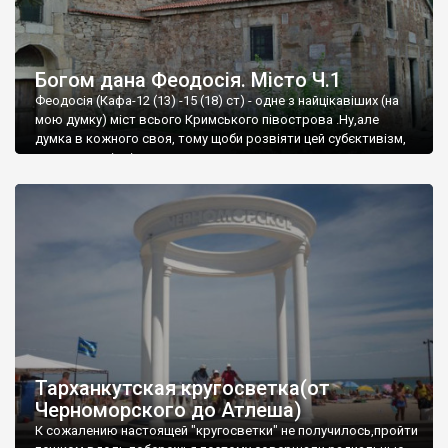
Богом дана Феодосія. Місто Ч.1
Феодосія (Кафа-12 (13) -15 (18) ст) - одне з найцікавіших (на
мою думку) міст всього Кримського півострова .Ну,але
думка в кожного своя, тому щоби розвіяти цей субєктивізм,
запрошую відвідати це
Тарханкутская кругосветка(от
Черноморского до Атлеша)
К сожалению настоящей "кругосветки" не получилось,пройти