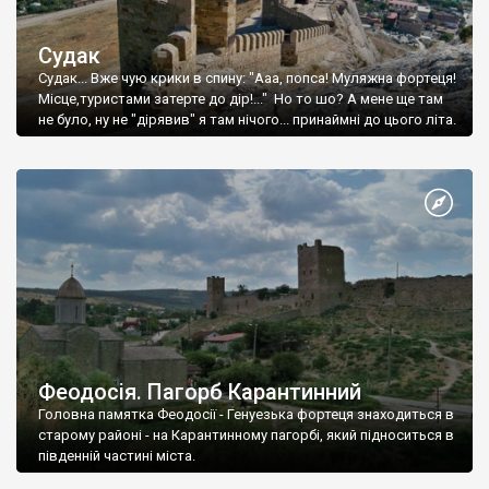
Судак
Судак... Вже чую крики в спину: "Ааа, попса! Муляжна фортеця!
Місце,туристами затерте до дір!..." Но то шо? А мене ще там
не було, ну не "дірявив" я там нічого... принаймні до цього літа.
Феодосія. Пагорб Карантинний
Головна памятка Феодосії - Генуезька фортеця знаходиться в
старому районі - на Карантинному пагорбі, який підноситься в
південній частині міста.