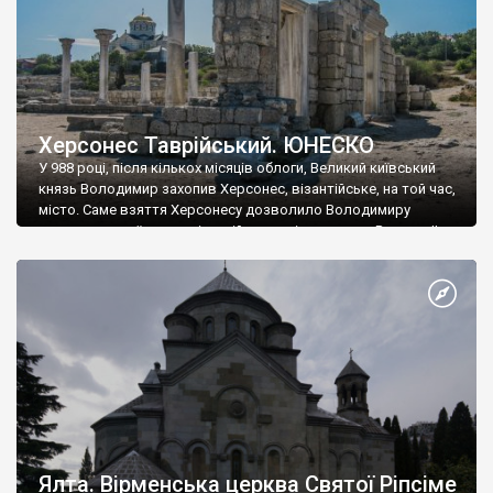
Херсонес Таврійський. ЮНЕСКО
У 988 році, після кількох місяців облоги, Великий київський
князь Володимир захопив Херсонес, візантійське, на той час,
місто. Саме взяття Херсонесу дозволило Володимиру
диктувати свої умови візантійському імператору Василю ІІ, та
одружитися з його дочкою Ганною. Цього ж року, в
Херсонесі Володимир-язичник, став Василем-християнином.
А потім було Хрещення Русі. На честь Херсонесу Таврійського
названо місто […]
Ялта. Вірменська церква Святої Ріпсіме