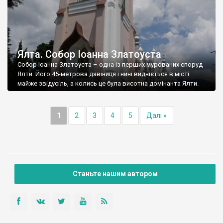
Ялта. Собор Іоанна Златоуста
Собор Іоанна Златоуста – одна із перших мурованих споруд
Ялти. Його 45-метрова дзвіниця і нині видніється в місті
майже звідусіль, а колись це була висотна домінанта Ялти.
1
2
3
4
5
Далі »
Станьте нашим автором