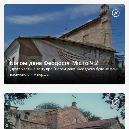
Богом дана Феодосія. Місто Ч.2
Друга частина звіту про "Богом дану" Феодосію буде не менш
насиченою ніж перша.