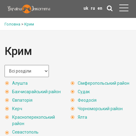
uk
ru
en
Головна
>
Крим
Крим
Алушта
Сімферопольський район
Бахчисарайський район
Судак
Євпаторія
Феодосія
Керч
Чорноморський район
Красноперекопський
Ялта
район
Севастополь