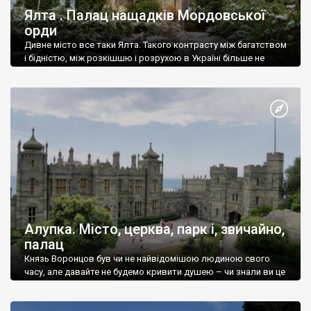
Ялта . Палац нащадків Мордовської
орди
Дивне місто все таки Ялта. Такого контрасту між багатством
і бідністю, між розкішшю і розрухою в Україні більше не
знайдеш.
Алупка. Місто, церква, парк і, звичайно,
палац
Князь Воронцов був чи не найвідомішою людиною свого
часу, але давайте не будемо кривити душею – чи знали ви це
прізвище до відвідин Алупки? Мабуть все таки ні.