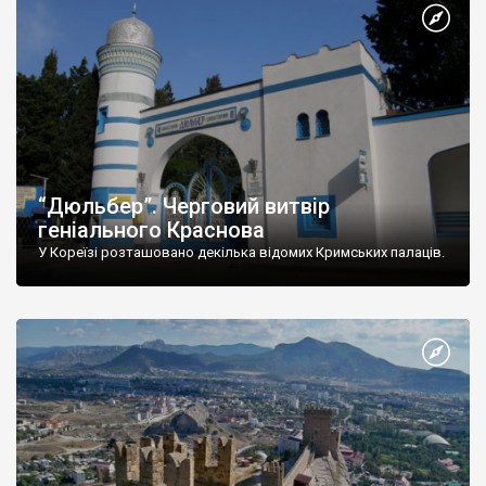
“Дюльбер”. Черговий витвір
геніального Краснова
У Кореїзі розташовано декілька відомих Кримських палаців.