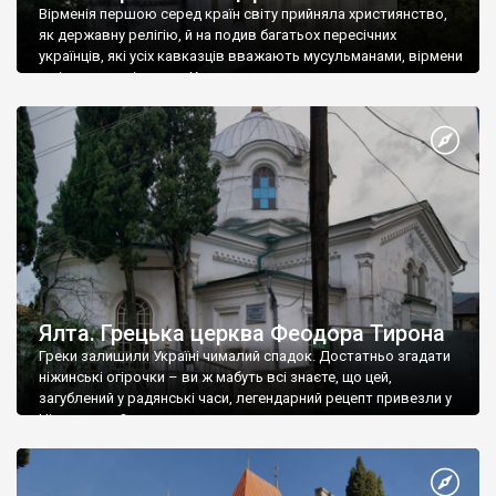
Вірменія першою серед країн світу прийняла християнство,
як державну релігію, й на подив багатьох пересічних
українців, які усіх кавказців вважають мусульманами, вірмени
є відданими вірянами Христа
Ялта. Грецька церква Феодора Тирона
Греки залишили Україні чималий спадок. Достатньо згадати
ніжинські огірочки – ви ж мабуть всі знаєте, що цей,
загублений у радянські часи, легендарний рецепт привезли у
Ніжин греки?