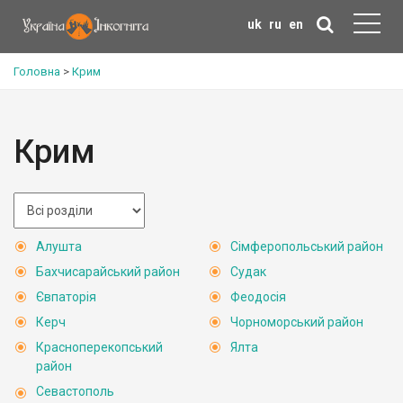
uk
ru
en
Головна
>
Крим
Крим
Алушта
Сімферопольський район
Бахчисарайський район
Судак
Євпаторія
Феодосія
Керч
Чорноморський район
Красноперекопський
Ялта
район
Севастополь