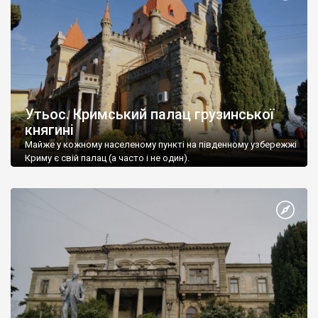
Утьос. Кримський палац грузинської
княгині
Майже у кожному населеному пункті на південному узбережжі
Криму є свій палац (а часто і не один).