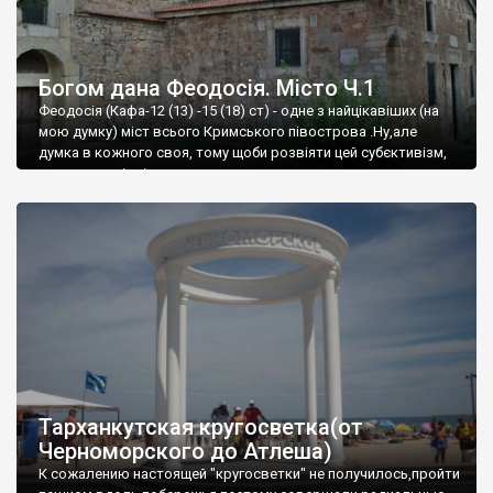
Богом дана Феодосія. Місто Ч.1
Феодосія (Кафа-12 (13) -15 (18) ст) - одне з найцікавіших (на
мою думку) міст всього Кримського півострова .Ну,але
думка в кожного своя, тому щоби розвіяти цей субєктивізм,
запрошую відвідати це
Тарханкутская кругосветка(от
Черноморского до Атлеша)
К сожалению настоящей "кругосветки" не получилось,пройти