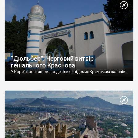
“Дюльбер”. Черговий витвір
геніального Краснова
У Кореїзі розташовано декілька відомих Кримських палаців.