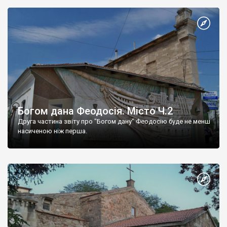
Богом дана Феодосія. Місто Ч.2
Друга частина звіту про "Богом дану" Феодосію буде не менш
насиченою ніж перша.