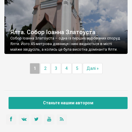
Ялта. Собор Іоанна Златоуста
Собор Іоанна Златоуста – одна із перших мурованих споруд
Ялти. Його 45-метрова дзвіниця і нині видніється в місті
майже звідусіль, а колись це була висотна домінанта Ялти.
1
2
3
4
5
Далі »
Станьте нашим автором