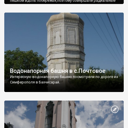
пешком вдоль побережья,поэтому совершали радиальные
вылазки из Оленевки.
Водонапорная башня в с.Почтовое
Интересную водонапорную башню посмотрели по дороге из
Симферополя в Бахчисарай.