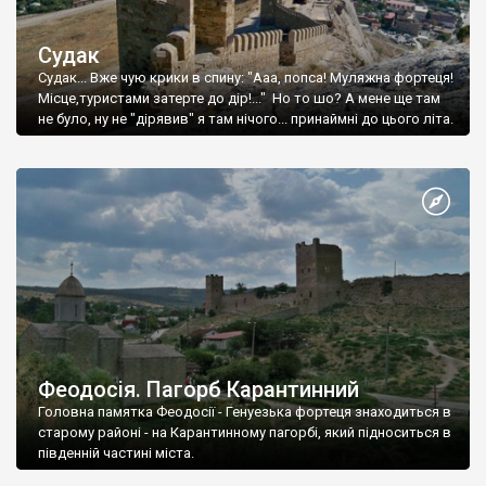
Судак
Судак... Вже чую крики в спину: "Ааа, попса! Муляжна фортеця!
Місце,туристами затерте до дір!..." Но то шо? А мене ще там
не було, ну не "дірявив" я там нічого... принаймні до цього літа.
Феодосія. Пагорб Карантинний
Головна памятка Феодосії - Генуезька фортеця знаходиться в
старому районі - на Карантинному пагорбі, який підноситься в
південній частині міста.