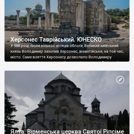
Херсонес Таврійський. ЮНЕСКО
У 988 році, після кількох місяців облоги, Великий київський
князь Володимир захопив Херсонес, візантійське, на той час,
місто. Саме взяття Херсонесу дозволило Володимиру
диктувати свої умови візантійському імператору Василю ІІ, та
одружитися з його дочкою Ганною. Цього ж року, в
Херсонесі Володимир-язичник, став Василем-християнином.
А потім було Хрещення Русі. На честь Херсонесу Таврійського
названо місто […]
Ялта. Вірменська церква Святої Ріпсіме