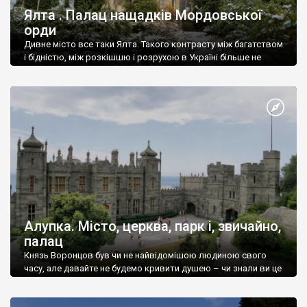
Ялта . Палац нащадків Мордовської
орди
Дивне місто все таки Ялта. Такого контрасту між багатством
і бідністю, між розкішшю і розрухою в Україні більше не
знайдеш.
Алупка. Місто, церква, парк і, звичайно,
палац
Князь Воронцов був чи не найвідомішою людиною свого
часу, але давайте не будемо кривити душею – чи знали ви це
прізвище до відвідин Алупки? Мабуть все таки ні.